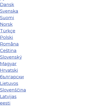
Dansk
Svenska
Suomi
Norsk
Türkçe
Polski
Româna
Ceština
Slovenský
Magyar
Hrvatski
български
Lietuvos
Slovenščina
Latvijas
eesti