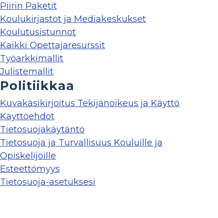
Piirin Paketit
Koulukirjastot ja Mediakeskukset
Koulutusistunnot
Kaikki Opettajaresurssit
Työarkkimallit
Julistemallit
Politiikkaa
Kuvakäsikirjoitus Tekijänoikeus ja Käyttö
Käyttöehdot
Tietosuojakäytäntö
Tietosuoja ja Turvallisuus Kouluille ja
Opiskelijoille
Esteettömyys
Tietosuoja-asetuksesi