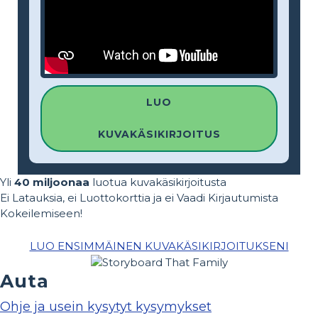
LUO
KUVAKÄSIKIRJOITUS
Yli
40 miljoonaa
luotua kuvakäsikirjoitusta
Ei Latauksia, ei Luottokorttia ja ei Vaadi Kirjautumista
Kokeilemiseen!
LUO ENSIMMÄINEN KUVAKÄSIKIRJOITUKSENI
Auta
Ohje ja usein kysytyt kysymykset