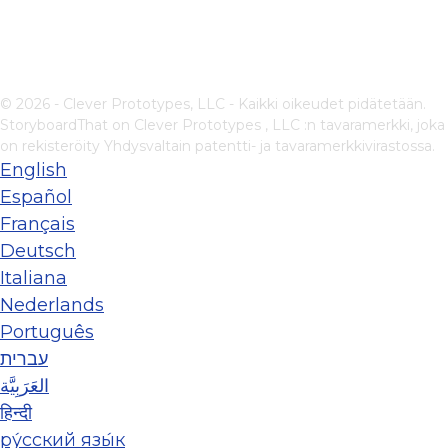
© 2026 - Clever Prototypes, LLC - Kaikki oikeudet pidätetään.
StoryboardThat on
Clever Prototypes , LLC
:n tavaramerkki, joka
on rekisteröity Yhdysvaltain patentti- ja tavaramerkkivirastossa.
English
Español
Français
Deutsch
Italiana
Nederlands
Português
עברית
العَرَبِيَّة
हिन्दी
ру́сский язы́к