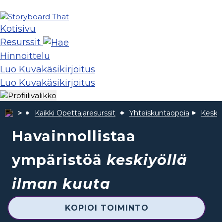
Kotisivu
Resurssit
Hinnoittelu
Luo Kuvakäsikirjoitus
Luo Kuvakäsikirjoitus
Kaikki Opettajaresurssit
Yhteiskuntaoppia
Keski
Havainnollistaa
ympäristöä
keskiyöllä
ilman kuuta
KOPIOI TOIMINTO