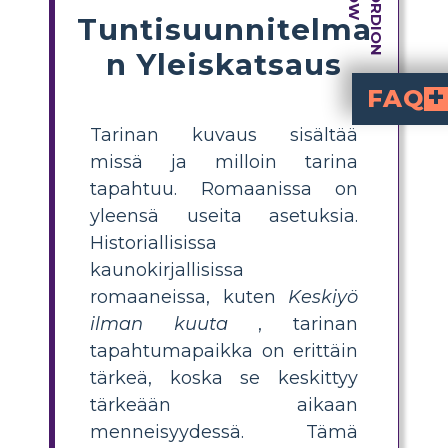
Tuntisuunnitelma
n Yleiskatsaus
FAQ
Tarinan kuvaus sisältää
Mitä tärkeitä histo
Mississippin historiallinen konteksti kansalaisoikeu
Miten asetukset 
Hahmojen arkipäivän ongelmat määräytyvät ympäristön mukaan, mikä vaikuttaa myö
Mikä rooli asetuksella on 
Tapahtumapaikka tarjoaa rikkaan taust
missä ja milloin tarina
tapahtuu. Romaanissa on
yleensä useita asetuksia.
Historiallisissa
kaunokirjallisissa
romaaneissa, kuten
Keskiyö
ilman kuuta
, tarinan
tapahtumapaikka on erittäin
tärkeä, koska se keskittyy
tärkeään aikaan
menneisyydessä. Tämä