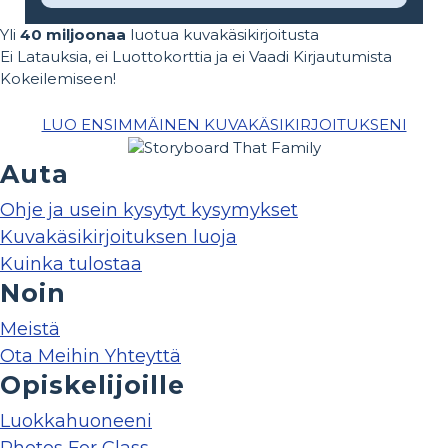
Yli
40 miljoonaa
luotua kuvakäsikirjoitusta
Ei Latauksia, ei Luottokorttia ja ei Vaadi Kirjautumista
Kokeilemiseen!
LUO ENSIMMÄINEN KUVAKÄSIKIRJOITUKSENI
Auta
Ohje ja usein kysytyt kysymykset
Kuvakäsikirjoituksen luoja
Kuinka tulostaa
Noin
Meistä
Ota Meihin Yhteyttä
Opiskelijoille
Luokkahuoneeni