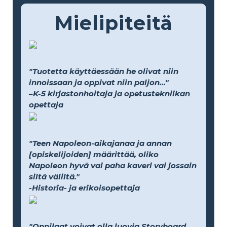
Mielipiteitä
"Tuotetta käyttäessään he olivat niin
innoissaan ja oppivat niin paljon..."
–K-5 kirjastonhoitaja ja opetustekniikan
opettaja
"Teen Napoleon-aikajanaa ja annan
[opiskelijoiden] määrittää, oliko
Napoleon hyvä vai paha kaveri vai jossain
siltä väliltä."
-Historia- ja erikoisopettaja
"Oppilaat voivat olla luovia Storyboard