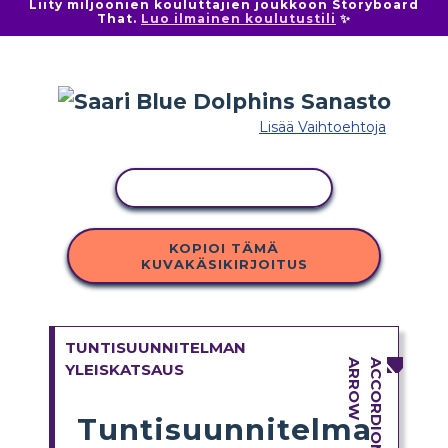
Liity miljoonien kouluttajien joukkoon Storyboard
That.
Luo ilmainen koulutustili
✨
Lisää Vaihtoehtoja
KOPIOI TOIMINTO
KOPIOI TÄMÄ
KUVAKÄSIKIRJOITUS
TUNTISUUNNITELMAN
YLEISKATSAUS
Tuntisuunnitelma