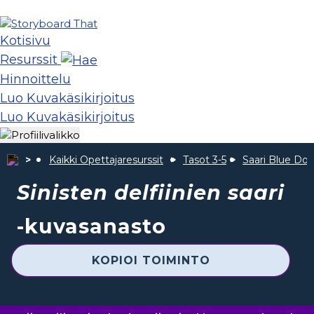
Kotisivu
Resurssit
Hinnoittelu
Luo Kuvakäsikirjoitus
Luo Kuvakäsikirjoitus
Kaikki Opettajaresurssit
Tasot 3-5
Saari Blue Dol
Sinisten delfiinien saari
-kuvasanasto
KOPIOI TOIMINTO