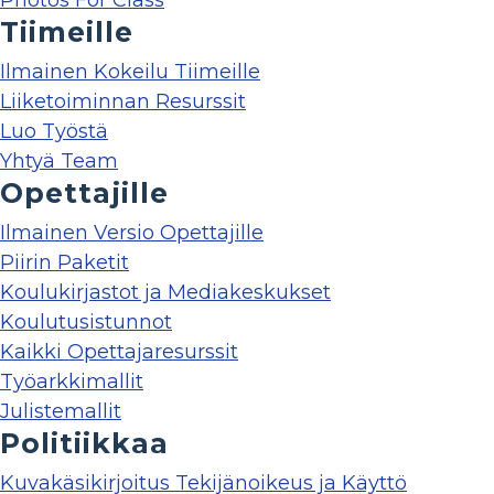
Photos For Class
Tiimeille
Ilmainen Kokeilu Tiimeille
Liiketoiminnan Resurssit
Luo Työstä
Yhtyä Team
Opettajille
Ilmainen Versio Opettajille
Piirin Paketit
Koulukirjastot ja Mediakeskukset
Koulutusistunnot
Kaikki Opettajaresurssit
Työarkkimallit
Julistemallit
Politiikkaa
Kuvakäsikirjoitus Tekijänoikeus ja Käyttö