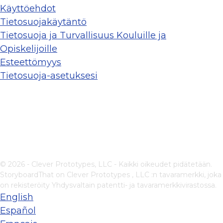
Käyttöehdot
Tietosuojakäytäntö
Tietosuoja ja Turvallisuus Kouluille ja
Opiskelijoille
Esteettömyys
Tietosuoja-asetuksesi
© 2026 - Clever Prototypes, LLC - Kaikki oikeudet pidätetään.
StoryboardThat on
Clever Prototypes , LLC
:n tavaramerkki, joka
on rekisteröity Yhdysvaltain patentti- ja tavaramerkkivirastossa.
English
Español