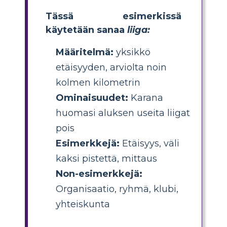
Tässä esimerkissä
käytetään sanaa
liiga:
Määritelmä:
yksikkö
etäisyyden, arviolta noin
kolmen kilometrin
Ominaisuudet:
Karana
huomasi aluksen useita liigat
pois
Esimerkkejä:
Etäisyys, väli
kaksi pistettä, mittaus
Non-esimerkkejä:
Organisaatio, ryhmä, klubi,
yhteiskunta