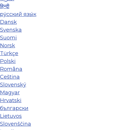
हिन्दी
ру́сский язы́к
Dansk
Svenska
Suomi
Norsk
Türkçe
Polski
Româna
Ceština
Slovenský
Magyar
Hrvatski
български
Lietuvos
Slovenščina