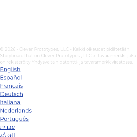
© 2026 - Clever Prototypes, LLC - Kaikki oikeudet pidätetään.
StoryboardThat on
Clever Prototypes , LLC
:n tavaramerkki, joka
on rekisteröity Yhdysvaltain patentti- ja tavaramerkkivirastossa.
English
Español
Français
Deutsch
Italiana
Nederlands
Português
עברית
العَرَبِيَّة