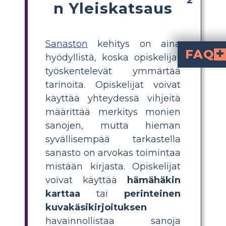
n Yleiskatsaus
Sanaston
kehitys on aina
FAQ
hyödyllistä, koska opiskelijat
työskentelevät ymmärtää
on opettava harjoitus, jossa oppilaat tutkivat ja piirtävät avainsanastoja Tuhkimon 
Kuinka oppilaa
kirjoittamalla Tuhkimon sanastosta sanan keskelle ja haarautumalla sen määritelmän, lauseen, jossa sanaa käytetään, ja kuvituksen kanssa. Tämä visuaalinen 
Mitkä ovat tehokkait
opettaa sanastoa satuhahmoista ovat visuaalisten taulujen, kontekstivihjeid
Miksi sanaston visua
auttaa oppilaita yhdistämään merkityksiä kuvii
Miten luodaan visuaalinen
Tuhkimon tarinalle, valitse avainsanat, määrittele jokainen, kirjoita esimerkki
tarinoita. Opiskelijat voivat
käyttää yhteydessä vihjeitä
määrittää merkitys monien
sanojen, mutta hieman
syvällisempää tarkastella
sanasto on arvokas toimintaa
mistään kirjasta. Opiskelijat
voivat käyttää
hämähäkin
karttaa
tai
perinteinen
kuvakäsikirjoituksen
havainnollistaa sanoja