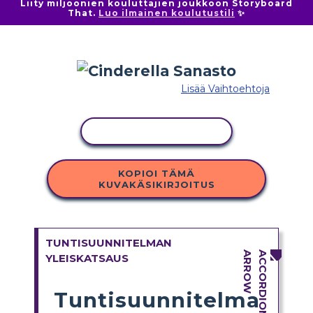
Liity miljoonien kouluttajien joukkoon Storyboard
That.
Luo ilmainen koulutustili
✨
Lisää Vaihtoehtoja
KOPIOI TOIMINTO
KOPIOI TÄMÄ
KUVAKÄSIKIRJOITUS
TUNTISUUNNITELMAN
YLEISKATSAUS
Tuntisuunnitelma