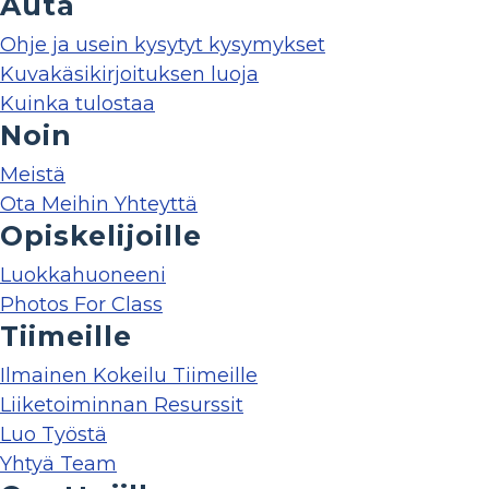
Auta
Ohje ja usein kysytyt kysymykset
Kuvakäsikirjoituksen luoja
Kuinka tulostaa
Noin
Meistä
Ota Meihin Yhteyttä
Opiskelijoille
Luokkahuoneeni
Photos For Class
Tiimeille
Ilmainen Kokeilu Tiimeille
Liiketoiminnan Resurssit
Luo Työstä
Yhtyä Team