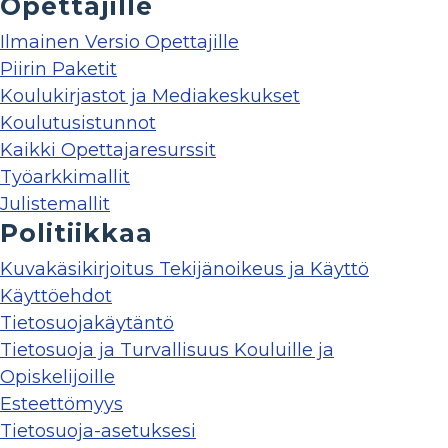
Opettajille
Ilmainen Versio Opettajille
Piirin Paketit
Koulukirjastot ja Mediakeskukset
Koulutusistunnot
Kaikki Opettajaresurssit
Työarkkimallit
Julistemallit
Politiikkaa
Kuvakäsikirjoitus Tekijänoikeus ja Käyttö
Käyttöehdot
Tietosuojakäytäntö
Tietosuoja ja Turvallisuus Kouluille ja
Opiskelijoille
Esteettömyys
Tietosuoja-asetuksesi