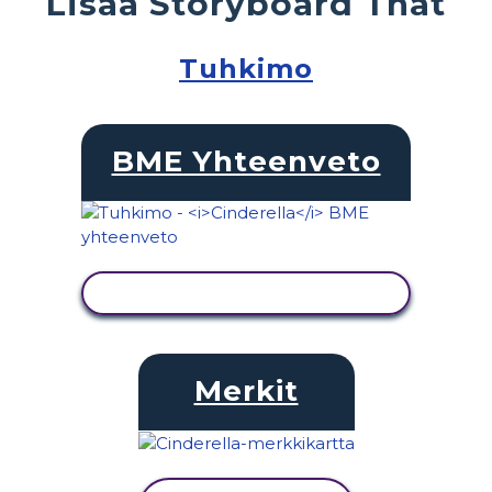
Lisää Storyboard That
Tuhkimo
BME Yhteenveto
NÄYTÄ TOIMINTA
Merkit