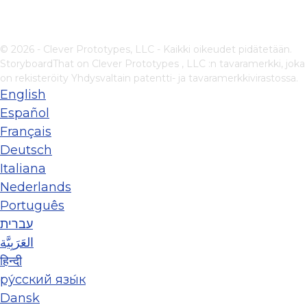
© 2026 - Clever Prototypes, LLC - Kaikki oikeudet pidätetään.
StoryboardThat on
Clever Prototypes , LLC
:n tavaramerkki, joka
on rekisteröity Yhdysvaltain patentti- ja tavaramerkkivirastossa.
English
Español
Français
Deutsch
Italiana
Nederlands
Português
עברית
العَرَبِيَّة
हिन्दी
ру́сский язы́к
Dansk