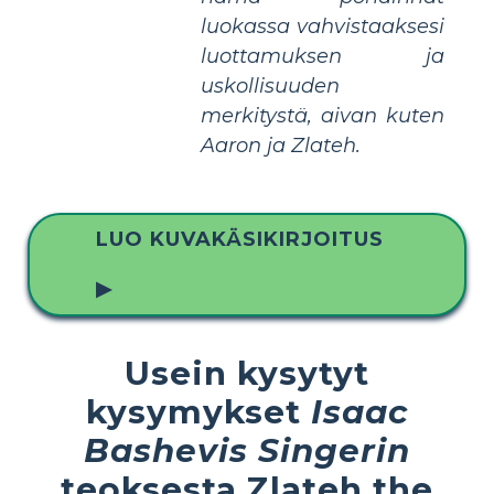
luokassa vahvistaaksesi
luottamuksen ja
uskollisuuden
merkitystä, aivan kuten
Aaron ja Zlateh.
LUO KUVAKÄSIKIRJOITUS
▶
Usein kysytyt
kysymykset
Isaac
Bashevis Singerin
teoksesta Zlateh the