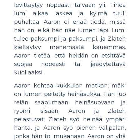
levittäytyy nopeasti taivaan yli. Tiheä
lumi alkaa laskea ja kylmä tuuli
puhaltaa. Aaron ei enää tiedä, missä
hän on, eikä hän näe lumen läpi. Lumi
tulee paksumpi ja paksumpi, ja Zlateh
kieltäytyy menemästä kauemmas.
Aaron tietää, että heidän on etsittävä
suojaa nopeasti tai jäädytettävä
kuoliaaksi.
Aaron kohtaa kukkulan matkan; mäki
on lumen peitetty heinäsukka. Hän luo
reiän saapumaan heinäsuovaan ja
ryömii sisään. Aaron ja Zlateh
pelastuvat; Zlateh syö heinää ympäri
häntä, ja Aaron syö pienen välipalan,
jonka hän toi mukanaan. Aaron on yhä