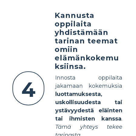
Kannusta
oppilaita
yhdistämään
tarinan teemat
omiin
elämänkokemu
ksiinsa.
Innosta oppilaita
4
jakamaan kokemuksia
luottamuksesta,
uskollisuudesta tai
ystävyydestä eläinten
tai ihmisten kanssa
.
Tämä yhteys tekee
tarinasta