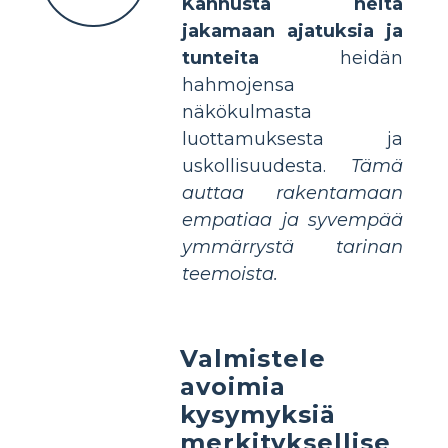
Kannusta heitä
jakamaan ajatuksia ja
tunteita
heidän
hahmojensa
näkökulmasta
luottamuksesta ja
uskollisuudesta.
Tämä
auttaa rakentamaan
empatiaa ja syvempää
ymmärrystä tarinan
teemoista.
Valmistele
avoimia
kysymyksiä
merkityksellise