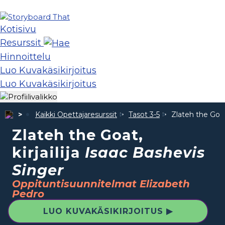
Kotisivu
Resurssit
Hinnoittelu
Luo Kuvakäsikirjoitus
Luo Kuvakäsikirjoitus
Kaikki Opettajaresurssit
Tasot 3-5
Zlateh the Goat, 
Zlateh the Goat,
kirjailija
Isaac Bashevis
Singer
Oppituntisuunnitelmat Elizabeth
Pedro
LUO KUVAKÄSIKIRJOITUS ▶