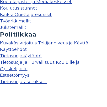
Koulukirjastot ja Mediakeskukset
Koulutusistunnot
Kaikki Opettajaresurssit
Työarkkimallit
Julistemallit
Politiikkaa
Kuvakäsikirjoitus Tekijänoikeus ja Käyttö
Käyttöehdot
Tietosuojakäytäntö
Tietosuoja ja Turvallisuus Kouluille ja
Opiskelijoille
Esteettömyys
Tietosuoja-asetuksesi