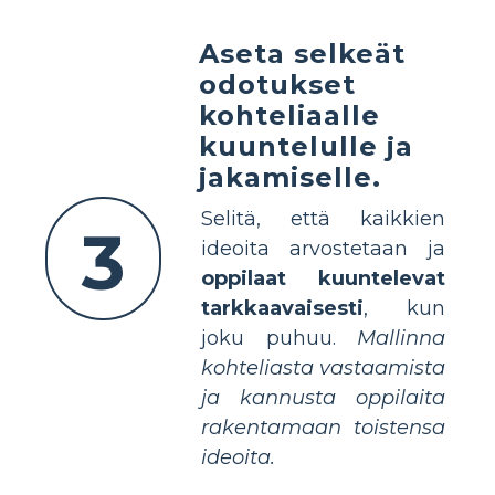
Aseta selkeät
odotukset
kohteliaalle
kuuntelulle ja
jakamiselle.
Selitä, että kaikkien
3
ideoita arvostetaan ja
oppilaat kuuntelevat
tarkkaavaisesti
, kun
joku puhuu.
Mallinna
kohteliasta vastaamista
ja kannusta oppilaita
rakentamaan toistensa
ideoita.