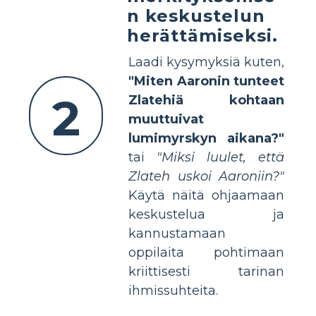
n keskustelun
herättämiseksi.
Laadi kysymyksiä kuten,
"Miten Aaronin tunteet
2
Zlatehiä kohtaan
muuttuivat
lumimyrskyn aikana?"
tai
"Miksi luulet, että
Zlateh uskoi Aaroniin?"
Käytä näitä ohjaamaan
keskustelua ja
kannustamaan
oppilaita pohtimaan
kriittisesti tarinan
ihmissuhteita.