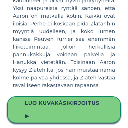
kadonneet ja olivat hyvin järkyttyneitä.
Yksi naapureista ryntää sanoen, että
Aaron on matkalla kotiin. Kaikki ovat
iloisia! Perhe ei koskaan pidä Zlatanhin
myyntiä uudelleen, ja koko lumen
kanssa Reuven furrier saa enemmän
liiketoimintaa, jolloin herkullisia
pannukakkuja voidaan palvella ja
Hanukka vietetään. Toisinaan Aaron
kysyy Zlatehilta, jos hän muistaa nämä
kolme päivää yhdessä, ja Zlateh vastaa
tavalliseen rakastavaan tapaansa.
LUO KUVAKÄSIKIRJOITUS
▶