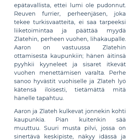
epätavallista, ettei lumi ole pudonnut.
Reuven furrier, perheenjäsen, joka
tekee turkisvaatteita, ei saa tarpeeksi
liiketoimintaa ja päättää myydä
Zlatehin, perheen vuohen, lihakaupalle.
Aaron on vastuussa Zlatehin
ottamisesta kaupunkiin; hänen äitinsä
pyyhkii kyyneleet ja sisaret itkevät
vuohen menettämisen varalta. Perhe
sanoo hyvästit vuohiselle ja Zlateh lyö
kätensä iloisesti, tietämättä mitä
hänelle tapahtuu.
Aaron ja Zlateh kulkevat jonnekin kohti
kaupunkia. Pian kuitenkin sää
muuttuu. Suuri musta pilvi, jossa on
sinertävä keskipiste, näkyy idässä ja