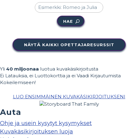
HAE
NÄYTÄ KAIKKI OPETTAJARESURSSIT
Yli
40 miljoonaa
luotua kuvakäsikirjoitusta
Ei Latauksia, ei Luottokorttia ja ei Vaadi Kirjautumista
Kokeilemiseen!
LUO ENSIMMÄINEN KUVAKÄSIKIRJOITUKSENI
Auta
Ohje ja usein kysytyt kysymykset
Kuvakäsikirjoituksen luoja