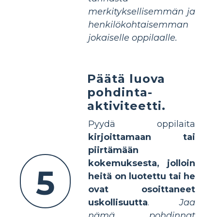
merkityksellisemmän ja
henkilökohtaisemman
jokaiselle oppilaalle.
Päätä luova
pohdinta-
aktiviteetti.
Pyydä oppilaita
kirjoittamaan tai
piirtämään
kokemuksesta, jolloin
5
heitä on luotettu tai he
ovat osoittaneet
uskollisuutta
.
Jaa
nämä pohdinnat