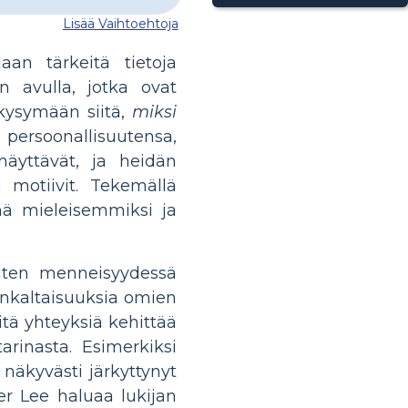
Lisää Vaihtoehtoja
aan tärkeitä tietoja
n avulla, jotka ovat
 kysymään siitä,
miksi
persoonallisuutensa,
äyttävät, ja heidän
n motiivit. Tekemällä
hä mieleisemmiksi ja
 miten menneisyydessä
ankaltaisuuksia omien
tä yhteyksiä kehittää
rinasta. Esimerkiksi
 näkyvästi järkyttynyt
r Lee haluaa lukijan