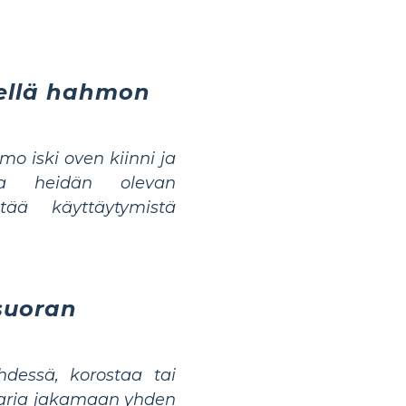
tellä hahmon
mo iski oven kiinni ja
taa heidän olevan
tää käyttäytymistä
suoran
essä, korostaa tai
paria jakamaan yhden