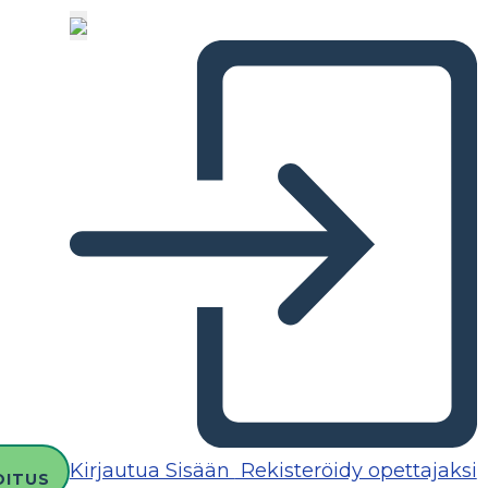
Kirjautua Sisään
Rekisteröidy opettajaksi
OITUS