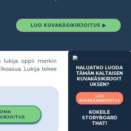
LUO KUVAKÄSIKIRJOITUS ▶
 lukija oppii merkin
HALUATKO LUODA
lkoasua. Lukija tekee
TÄMÄN KALTAISEN
KUVAKÄSIKIRJOIT
UKSEN?
LUO
KUVAKÄSIKIRJOITUS
 OMA
KOKEILE
KIRJOITUS
STORYBOARD
THAT!