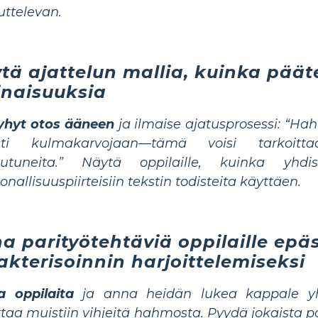
ttelevan.
tä ajattelun mallia, kuinka pää
naisuuksia
lyhyt otos ääneen
ja ilmaise ajatusprosessi: “Hah
isti kulmakarvojaan—tämä voisi tarkoit
autuneita.”
Näytä oppilaille, kuinka yhdis
onallisuuspiirteisiin
tekstin todisteita käyttäen.
a parityötehtäviä oppilaille epä
akterisoinnin harjoittelemiseksi
a oppilaita
ja anna heidän lukea kappale yhd
ittaa muistiin vihjeitä hahmosta.
Pyydä jokaista 