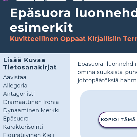
Epäsuora luonnehdi
esimerkit
Kuvitteellinen Oppaat Kirjallisiin Te
Lisää Kuvaa
Epäsuora luonnehdin
Tietosanakirjat
ominaisuuksista puhe
Aavistaa
johtopäätöksiä hahmo
Allegoria
Antagonisti
Dramaattinen Ironia
Dynaaminen Merkki
Epäsuora
KOPIOI TÄMÄ
Karakterisointi
Figuratiivinen Kieli