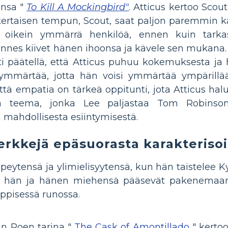
insa "
To Kill A Mockingbird"
. Atticus kertoo Scout
inkertaisen tempun, Scout, saat paljon paremmin k
 oikein ymmärrä henkilöä, ennen kuin tarkas
kunnes kiivet hänen ihoonsa ja kävele sen mukana.
usti päätellä, että Atticus puhuu kokemuksesta ja
 ymmärtää, jotta hän voisi ymmärtää ympärill
tä empatia on tärkeä oppitunti, jota Atticus halu
 teema, jonka Lee paljastaa Tom Robinson
 mahdollisesta esiintymisestä.
erkkejä epäsuorasta karakterisoi
peytensä ja ylimielisyytensä, kun hän taistelee 
 hän ja hänen miehensä pääsevät pakenemaan 
ppisessä runossa.
an Poen tarina "
The Cask of Amontillado
" kertoo