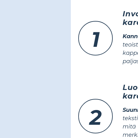
Inv
kar
1
Kann
teoi
kapp
palja
Luo
kar
2
Suun
tekst
mitä
merk