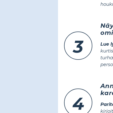
houku
Näy
omi
3
Lue 
kurt
turh
perso
Ann
kar
4
Parit
kirjo