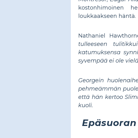
kostonhimoinen he
loukkaakseen häntä.
Nathaniel Hawthor
tulleeseen tulitikk
katumuksensa synnis
syvempää ei ole vielä
Georgein huolenaih
pehmeämmän puolen k
että hän kertoo Slim
kuoli.
Epäsuoran 