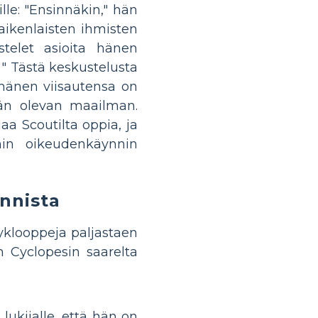
ille: "Ensinnäkin," hän
aikenlaisten ihmisten
telet asioita hänen
 " Tästä keskustelusta
 hänen viisautensa on
ään olevan maailman.
aa Scoutilta oppia, ja
in oikeudenkäynnin
nnista
Kyklooppeja paljastaen
Cyclopesin saarelta
 lukijalle, että hän on