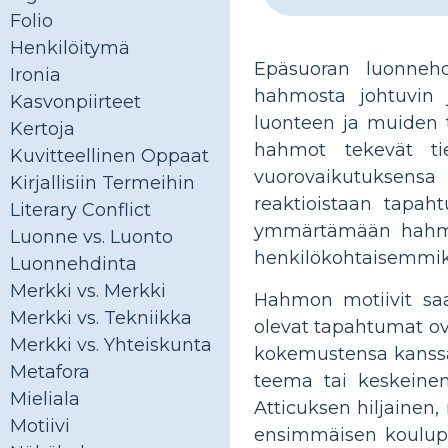
Folio
Henkilöitymä
Epäsuoran luonnehdi
Ironia
hahmosta johtuvin j
Kasvonpiirteet
luonteen ja muiden t
Kertoja
hahmot tekevät tiet
Kuvitteellinen Oppaat
vuorovaikutuksensa
Kirjallisiin Termeihin
reaktioistaan ​​tapa
Literary Conflict
ymmärtämään hahmoa 
Luonne vs. Luonto
henkilökohtaisemmiksi
Luonnehdinta
Merkki vs. Merkki
Hahmon motiivit saat
Merkki vs. Tekniikka
olevat tapahtumat ov
Merkki vs. Yhteiskunta
kokemustensa kanssa 
Metafora
teema tai keskeinen
Mieliala
Atticuksen hiljainen,
Motiivi
ensimmäisen koulupä