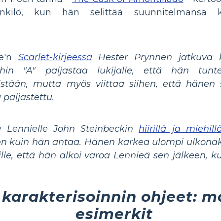
nkilö, kun hän selittää suunnitelmansa k
ne'n
Scarlet-kirjeessä
Hester Prynnen jatkuva k
uihin "A" paljastaa lukijalle, että hän tunt
tään, mutta myös viittaa siihen, että hänen 
 paljastettu.
e Lennielle John Steinbeckin
hiirillä ja miehill
uin hän antaa. Hänen karkea ulompi ulkonäkö o
ille, että hän alkoi varoa Lennieä sen jälkeen, k
karakterisoinnin ohjeet: m
esimerkit