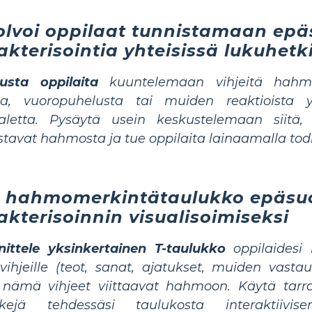
olvoi oppilaat tunnistamaan ep
akterisointia yhteisissä lukuhetk
usta oppilaita
kuuntelemaan vihjeitä hahmon
sta, vuoropuhelusta tai muiden reaktioista 
aletta.
Pysäytä usein keskustelemaan siitä,
stavat
hahmosta ja tue oppilaita lainaamalla todis
 hahmomerkintätaulukko epäsu
akterisoinnin visualisoimiseksi
nittele yksinkertainen T-taulukko
oppilaidesi 
ivihjeille (teot, sanat, ajatukset, muiden vastau
 nämä vihjeet viittaavat hahmoon.
Käytä tarra
kejä
tehdessäsi taulukosta interaktiivise