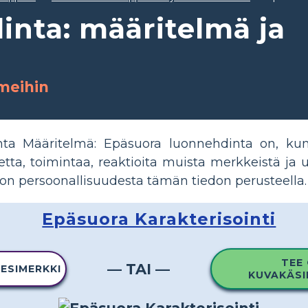
nta: määritelmä ja
rmeihin
ta Määritelmä: Epäsuora luonnehdinta on, kun
tta, toimintaa, reaktioita muista merkkeistä ja u
n persoonallisuudesta tämän tiedon perusteella.
Epäsuora Karakterisointi
TEE
— TAI —
 ESIMERKKI
KUVAKÄSI