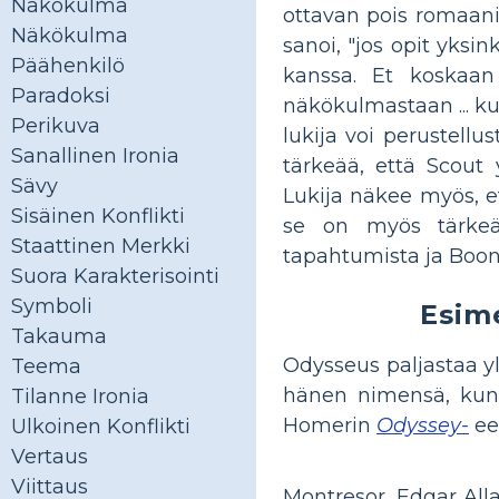
Näkökulma
ottavan pois romaan
Näkökulma
sanoi, "jos opit yks
Päähenkilö
kanssa. Et koskaan
Paradoksi
näkökulmastaan ​​... 
Perikuva
lukija voi perustell
Sanallinen Ironia
tärkeää, että Scout
Sävy
Lukija näkee myös, et
Sisäinen Konflikti
se on myös tärkeä
Staattinen Merkki
tapahtumista ja Boon
Suora Karakterisointi
Symboli
Esim
Takauma
Odysseus paljastaa yl
Teema
hänen nimensä, kun
Tilanne Ironia
Homerin
Odyssey-
ee
Ulkoinen Konflikti
Vertaus
Viittaus
Montresor, Edgar All