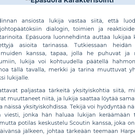
nnan ansiosta lukija vastaa siitä, että luod
ohtopäätöksiin dialogin, toimien ja reaktioide
arinoita. Epäsuora luonnehdinta auttaa lukijaa
tyjä asioita tarinassa. Tutkiessaan heidän 
 muiden kanssa, tapaa, jolla he puhuvat ja n
htumiin, lukija voi kohtuudella päätellä hahmo
tällä tavalla, merkki ja tarina muuttuvat y
 lukijalle.
tavat paljastaa tärkeitä yksityiskohtia siitä,
at muuttaneet niitä, ja lukija saattaa löytää sam
näissä yksityiskohdissa. Tekijä voi hyödyntää näi
 viesti, jonka hän haluaa lukijan keräämään ta
 mutta potilas keskustelu Scoutin kanssa, joka on
ivänsä jälkeen, johtaa tärkeään teemaan Harpe