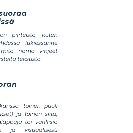
äsuoraa
issä
 piirteistä, kuten
yhdessä lukiessanne
 mitä nämä vihjeet
teita tekstistä.
oran
kanssa: toinen puoli
kset) ja toinen siitä,
lappuja tai värillisiä
n ja visuaalisesti