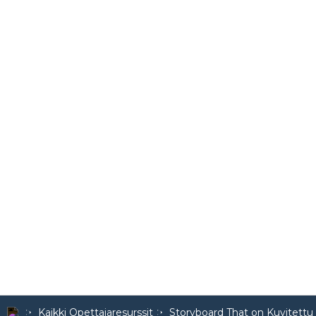
Kaikki Opettajaresurssit
Storyboard That on Kuvitettu