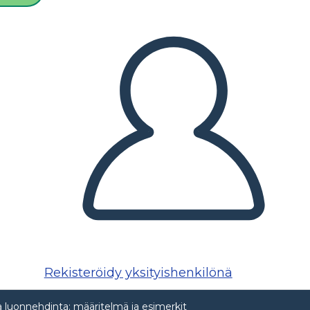
Rekisteröidy yksityishenkilönä
 luonnehdinta: määritelmä ja esimerkit