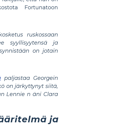
ostota Fortunatoon
osketus ruskossaan
ee syyllisyytensä ja
synnistään on jotain
ä
paljastaa Georgein
n järkyttynyt siitä,
un Lennie n äni Clara
ääritelmä ja