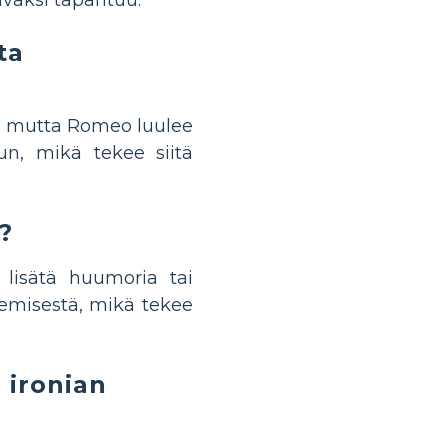
ta
sa, mutta Romeo luulee
un, mikä tekee siitä
?
i lisätä huumoria tai
enemisestä, mikä tekee
 ironian