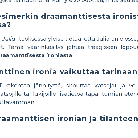
esimerkin draamanttisesta ironis
sa?
 Julia
-teoksessa yleisö tietää, että Julia on elos
t. Tämä väärinkäsitys johtaa traagiseen loppu
raamanttisesta ironiasta
.
ttinen ironia vaikuttaa tarinaan
i
rakentaa jännitystä, sitouttaa katsojat ja vo
atsojille tai lukijoille lisätietoa tapahtumien et
kuttavamman.
raamanttisen ironian ja tilanteen