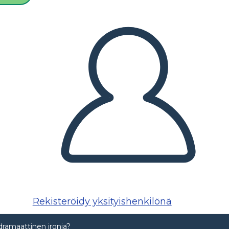
Rekisteröidy yksityishenkilönä
dramaattinen ironia?