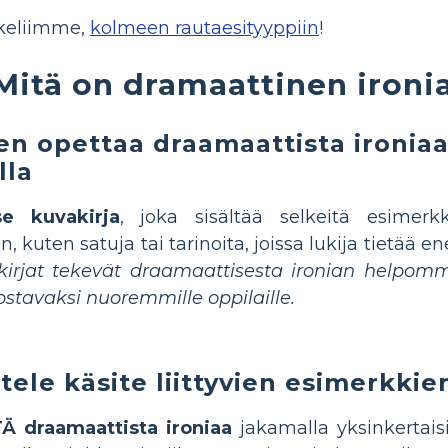
kkeliimme,
kolmeen rautaesityyppiin
!
Mitä on dramaattinen ironi
en opettaa draamaattista ironiaa
lla
se kuvakirja
, joka sisältää selkeitä esimerk
an, kuten satuja tai tarinoita, joissa lukija tietä
irjat tekevät draamaattisesta ironian helpommi
ostavaksi nuoremmille oppilaille.
ttele käsite liittyvien esimerkkie
TÄ draamaattista ironiaa
jakamalla yksinkertaisi