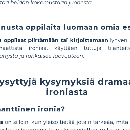
taa heidän kokemustaan juonesta.
nusta oppilaita luomaan omia e
 oppilaat piirtämään tai kirjoittamaan
lyhyen 
maattista ironiaa, käyttäen tuttuja tilantei
rystä ja rohkaisee luovuuteen.
ysyttyjä kysymyksiä dramaa
ironiasta
anttinen ironia?
ia
on silloin, kun yleisö tietää jotain tärkeää, mit
tystä tai huumoria, kun yleisö odottaa, mitä seura