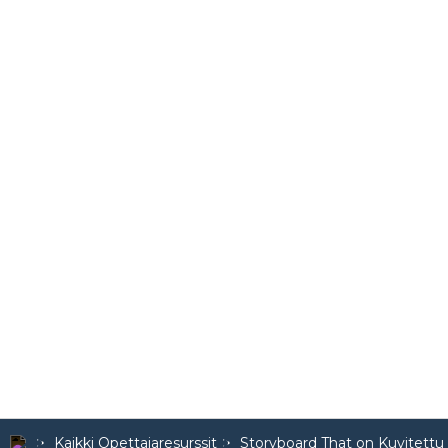
Kaikki Opettajaresurssit
Storyboard That on Kuvitettu