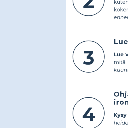
2
kuten
koke
ennen
Lue
3
Lue v
mitä
kuunt
Ohj
iro
4
Kysy 
heidä