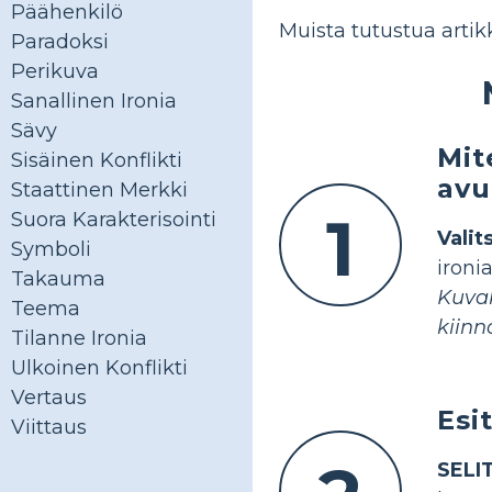
Päähenkilö
Muista tutustua arti
Paradoksi
Perikuva
Sanallinen Ironia
Sävy
Mit
Sisäinen Konflikti
avu
Staattinen Merkki
1
Suora Karakterisointi
Valit
Symboli
ironi
Takauma
Kuvak
Teema
kiinn
Tilanne Ironia
Ulkoinen Konflikti
Vertaus
Esi
Viittaus
SELI