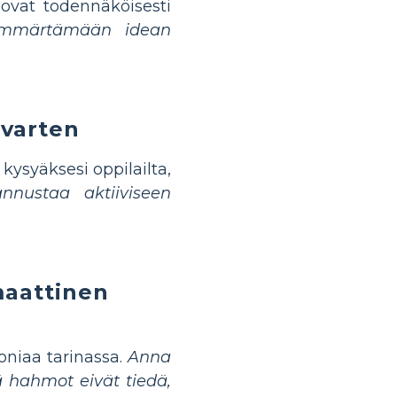
 ovat todennäköisesti
a ymmärtämään idean
 varten
 kysyäksesi oppilailta,
nustaa aktiiviseen
maattinen
oniaa tarinassa.
Anna
tä hahmot eivät tiedä,