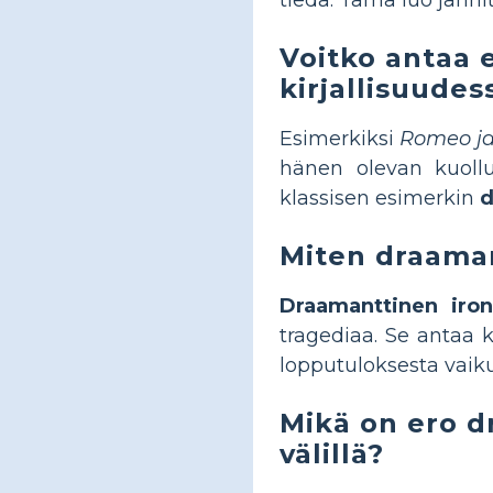
Voitko antaa 
kirjallisuudes
Esimerkiksi
Romeo ja
hänen olevan kuollu
klassisen esimerkin
d
Miten draaman
Draamanttinen iron
tragediaa. Se antaa k
lopputuloksesta vai
Mikä on ero d
välillä?