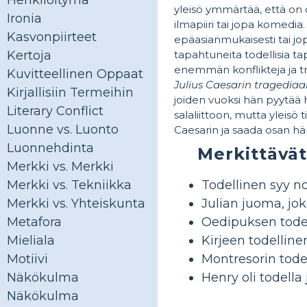
Henkilöitymä
yleisö ymmärtää, että on
Ironia
ilmapiiri tai jopa komedia
Kasvonpiirteet
epäasianmukaisesti tai jo
tapahtuneita todellisia t
Kertoja
enemmän konflikteja ja tra
Kuvitteellinen Oppaat
Julius Caesarin tragedia
Kirjallisiin Termeihin
joiden vuoksi hän pyytää
Literary Conflict
salaliittoon, mutta yleisö 
Luonne vs. Luonto
Caesarin ja saada osan h
Luonnehdinta
Merkittävät
Merkki vs. Merkki
Todellinen syy n
Merkki vs. Tekniikka
Julian juoma, jo
Merkki vs. Yhteiskunta
Oedipuksen todel
Metafora
Kirjeen todellinen
Mieliala
Montresorin tode
Motiivi
Henry oli todella
Näkökulma
Näkökulma