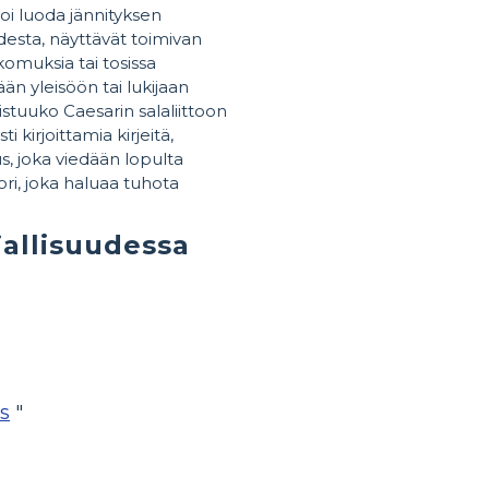
i luoda jännityksen
udesta, näyttävät toimivan
omuksia tai tosissa
än yleisöön tai lukijaan
istuuko Caesarin salaliittoon
kirjoittamia kirjeitä,
, joka viedään lopulta
ori, joka haluaa tuhota
jallisuudessa
s
"