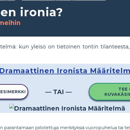
en ironia?
rmeihin
telmä: kun yleisö on tietoinen tontin tilanteest
Dramaattinen Ironista Määritel
TEE
— TAI —
 ESIMERKKI
KUVAKÄSI
n parantamaan piilotettuja merkityksiä vuoropuhelua tai te