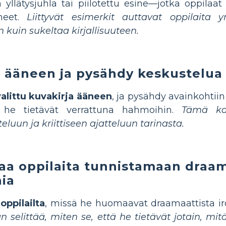
 yllätysjuhla tai piilotettu esine—jotka oppilaat
neet.
Liittyvät esimerkit auttavat oppilait
 kuin sukeltaa kirjallisuuteen.
 ääneen ja pysähdy keskustelua
alittu kuvakirja ääneen
, ja pysähdy avainkohtiin
 he tietävät verrattuna hahmoihin.
Tämä kan
eluun ja kriittiseen ajatteluun tarinasta.
aa oppilaita tunnistamaan draa
nia
oppilailta
, missä he huomaavat draamaattista ir
n selittää, miten se, että he tietävät jotain, mi