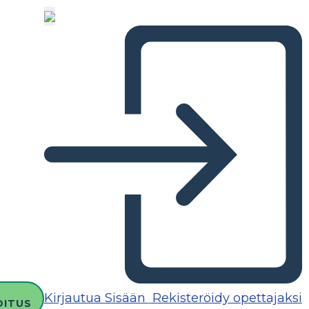
Kirjautua Sisään
Rekisteröidy opettajaksi
OITUS