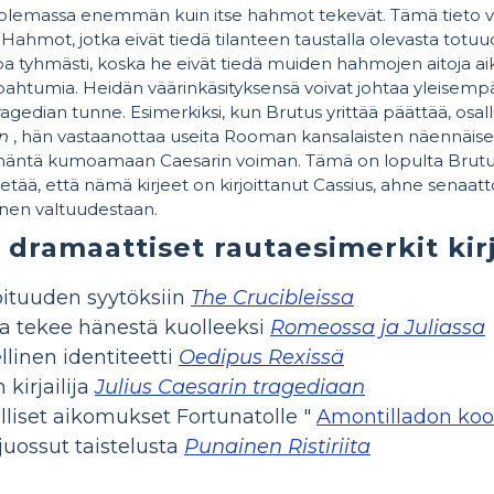
 olemassa enemmän kuin itse hahmot tekevät. Tämä tieto vo
. Hahmot, jotka eivät tiedä tilanteen taustalla olevasta totu
pa tyhmästi, koska he eivät tiedä muiden hahmojen aitoja aik
apahtumia. Heidän väärinkäsityksensä voivat johtaa yleisempä
gedian tunne. Esimerkiksi, kun Brutus yrittää päättää, osall
an
, hän vastaanottaa useita Rooman kansalaisten näennäisesti 
 häntä kumoamaan Caesarin voiman. Tämä on lopulta Brutus
tietää, että nämä kirjeet on kirjoittanut Cassius, ahne senaatt
änen valtuudestaan.
 dramaattiset rautaesimerkit kir
oituuden syytöksiin
The Crucibleissa
ka tekee hänestä kuolleeksi
Romeossa ja Juliassa
linen identiteetti
Oedipus Rexissä
 kirjailija
Julius Caesarin tragediaan
lliset aikomukset Fortunatolle "
Amontilladon koo
 juossut taistelusta
Punainen Ristiriita