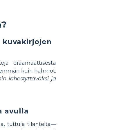
a?
 kuvakirjojen
kejä draamaattisesta
ä enemmän kuin hahmot.
n lähestyttäväksi ja
n avulla
a, tuttuja tilanteita—