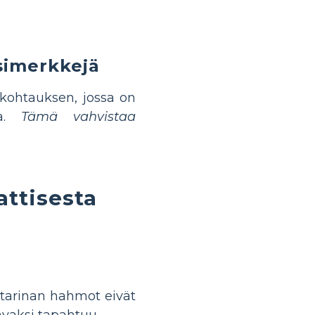
simerkkejä
kohtauksen, jossa on
ta.
Tämä vahvistaa
ttisesta
ä tarinan hahmot eivät
avaksi tapahtuu.