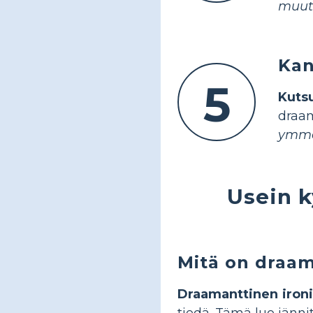
muut
Kan
5
Kutsu
draa
ymmär
Usein k
Mitä on draam
Draamanttinen iron
tiedä. Tämä luo jänni