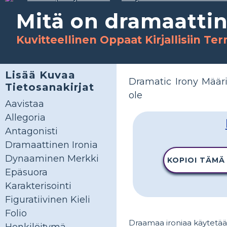
Mitä on dramaattin
Kuvitteellinen Oppaat Kirjallisiin Te
Lisää Kuvaa
Dramatic Irony Määri
Tietosanakirjat
ole
Aavistaa
Allegoria
Antagonisti
Dramaattinen Ironia
Dynaaminen Merkki
KOPIOI TÄMÄ
Epäsuora
Karakterisointi
Figuratiivinen Kieli
Folio
Draamaa ironiaa käytetää