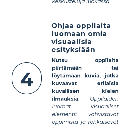
keskusteluja luokassa
.
Ohjaa oppilaita
luomaan omia
visuaalisia
esityksiään
Kutsu oppilaita
piirtämään tai
4
löytämään kuvia, jotka
kuvaavat erilaisia
kuvallisen kielen
ilmauksia
.
Oppilaiden
luomat visuaaliset
elementit vahvistavat
oppimista ja rohkaisevat