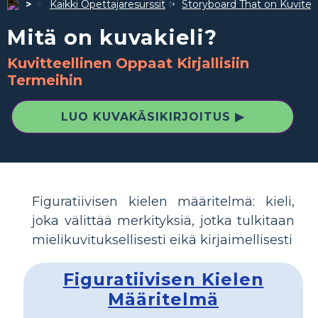
Kaikki Opettajaresurssit
Storyboard That on Kuvite
Mitä on kuvakieli?
Kuvitteellinen Oppaat Kirjallisiin
Termeihin
LUO KUVAKÄSIKIRJOITUS ▶
Figuratiivisen kielen määritelmä: kieli,
joka välittää merkityksiä, jotka tulkitaan
mielikuvituksellisesti eikä kirjaimellisesti
Figuratiivisen Kielen
Määritelmä