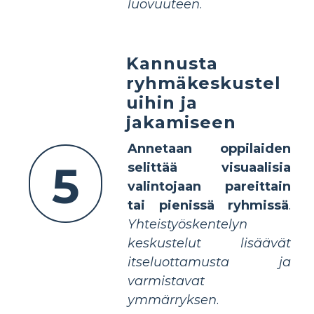
luovuuteen
.
Kannusta
ryhmäkeskustel
uihin ja
jakamiseen
Annetaan oppilaiden
5
selittää visuaalisia
valintojaan pareittain
tai pienissä ryhmissä
.
Yhteistyöskentelyn
keskustelut lisäävät
itseluottamusta ja
varmistavat
ymmärryksen
.