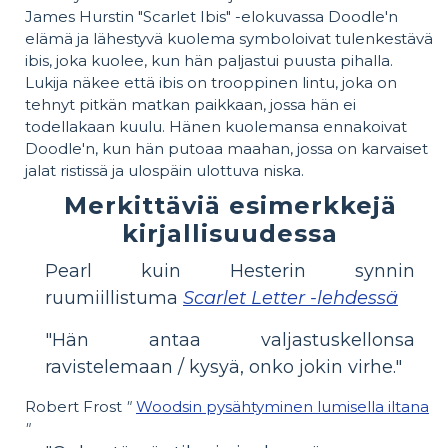
James Hurstin "Scarlet Ibis" -elokuvassa Doodle'n
elämä ja lähestyvä kuolema symboloivat tulenkestävä
ibis, joka kuolee, kun hän paljastui puusta pihalla.
Lukija näkee että ibis on trooppinen lintu, joka on
tehnyt pitkän matkan paikkaan, jossa hän ei
todellakaan kuulu. Hänen kuolemansa ennakoivat
Doodle'n, kun hän putoaa maahan, jossa on karvaiset
jalat ristissä ja ulospäin ulottuva niska.
Merkittäviä esimerkkejä
kirjallisuudessa
Pearl kuin Hesterin synnin
ruumiillistuma
Scarlet Letter -lehdessä
"Hän antaa valjastuskellonsa
ravistelemaan / kysyä, onko jokin virhe."
Robert Frost
"
Woodsin pysähtyminen lumisella iltana
"