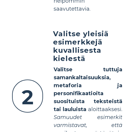
helpommin
saavutettavia.
Valitse yleisiä
esimerkkejä
kuvallisesta
kielestä
Valitse tuttuja
samankaltaisuuksia,
metaforia ja
2
personifikaatioita
suosituista teksteistä
tai lauluista
aloittaaksesi.
Samuudet esimerkit
varmistavat, että