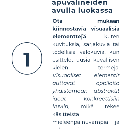
apuvälineiden
avulla luokassa
Ota mukaan
kiinnostavia visuaalisia
elementtejä
kuten
kuvituksia, sarjakuvia tai
1
todellisia valokuvia, kun
esittelet uusia kuvallisen
kielen termejä.
Visuaaliset elementit
auttavat oppilaita
yhdistämään abstraktit
ideat konkreettisiin
kuviin
, mikä tekee
käsitteistä
mieleenpainuvampia ja