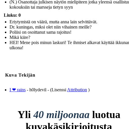
(N.) Osanottaja julkisen näytön mielipiteen jotka yleensä osallistu
kokouksiin tai marsseja tietyn syyn
Liuku: 0
Eriytymistä on väärä, mutta anna lain selvittävät.
Dr. kuningas, miksi olet niin vihainen meille?
Poliisi on osoittanut sama rajoitus!
Mikä kiire?
HEI! Mene pois minun laskuri! Te ihmiset alkavat käyttää ikkuna
ulkona!
Kuva Tekijän
I ❤ rains
- h0lydevil - (Lisenssi
Attribution
)
Yli
40 miljoonaa
luotua
kuvakäsikirjoitusta