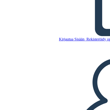
Kirje Birmingham Jail -
Sanasto
Kirjautua Sisään
Rekisteröidy op
Kopioi tämä
kuvakäsikirjoitus
LUO KUVAKÄSIKIRJOITUS
Kopioi tämä
kuvakäsikirjoitus
LUO KUVAKÄSIKIRJOITUS
TOISTA DIAESITYS