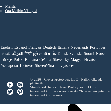
Meistä
Ota Meihin Yhteyttä
English
Español
Français
Deutsch
Italiana
Nederlands
Português
עברית
العَرَبِيَّة
हिन्दी
ру́сский язы́к
Dansk
Svenska
Suomi
Norsk
Türkçe
Polski
Româna
Ceština
Slovenský
Magyar
Hrvatski
български
Lietuvos
Slovenščina
Latvijas
eesti
© 2026 - Clever Prototypes, LLC - Kaikki oikeudet
pidätetään.
StoryboardThat on
Clever Prototypes , LLC
:n
tavaramerkki, joka on rekisteröity Yhdysvaltain patentti- 
tavaramerkkivirastossa.