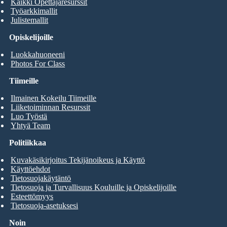
Kaikki Opettajaresurssit
Työarkkimallit
Julistemallit
Opiskelijoille
Luokkahuoneeni
Photos For Class
Tiimeille
Ilmainen Kokeilu Tiimeille
Liiketoiminnan Resurssit
Luo Työstä
Yhtyä Team
Politiikkaa
Kuvakäsikirjoitus Tekijänoikeus ja Käyttö
Käyttöehdot
Tietosuojakäytäntö
Tietosuoja ja Turvallisuus Kouluille ja Opiskelijoille
Esteettömyys
Tietosuoja-asetuksesi
Noin