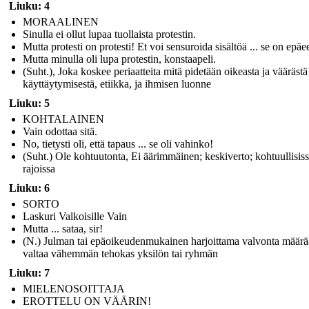
Liuku: 4
MORAALINEN
Sinulla ei ollut lupaa tuollaista protestin.
Mutta protesti on protesti! Et voi sensuroida sisältöä ... se on epäee
Mutta minulla oli lupa protestin, konstaapeli.
(Suht.), Joka koskee periaatteita mitä pidetään oikeasta ja väärästä
käyttäytymisestä, etiikka, ja ihmisen luonne
Liuku: 5
KOHTALAINEN
Vain odottaa sitä.
No, tietysti oli, että tapaus ... se oli vahinko!
(Suht.) Ole kohtuutonta, Ei äärimmäinen; keskiverto; kohtuullisis
rajoissa
Liuku: 6
SORTO
Laskuri Valkoisille Vain
Mutta ... sataa, sir!
(N.) Julman tai epäoikeudenmukainen harjoittama valvonta määr
valtaa vähemmän tehokas yksilön tai ryhmän
Liuku: 7
MIELENOSOITTAJA
EROTTELU ON VÄÄRIN!