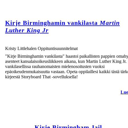
Kirje Birminghamin vankilasta
Martin
Luther King Jr
Kristy Littlehalen Oppituntisuunnitelmat
"Kirje Birminghamin vankilasta" haastoi paikallisten pappien omahy
asenteet kansalaisoikeusliikkeen aikana, kun Martin Luther King Jr. 
vankilasellissa rauhanomaisten mielenosoitusten vuoksi
epäoikeudenmukaisuutta vastaan. Opeta oppilaillesi kaikki tästä tärk
kirjeestä Storyboard That -sovelluksella!
Lue
Kirje Birmingham Jail