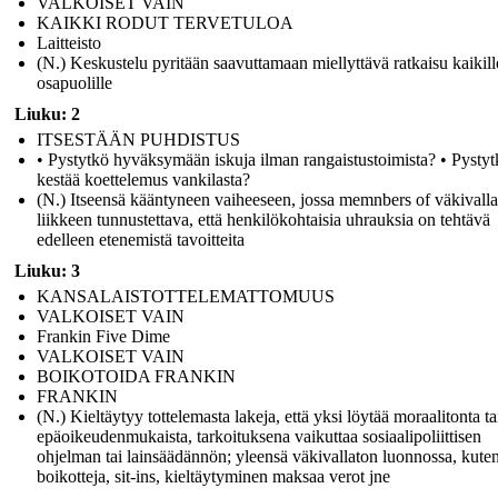
VALKOISET VAIN
KAIKKI RODUT TERVETULOA
Laitteisto
(N.) Keskustelu pyritään saavuttamaan miellyttävä ratkaisu kaikill
osapuolille
Liuku: 2
ITSESTÄÄN PUHDISTUS
• Pystytkö hyväksymään iskuja ilman rangaistustoimista? • Pysty
kestää koettelemus vankilasta?
(N.) Itseensä kääntyneen vaiheeseen, jossa memnbers of väkivall
liikkeen tunnustettava, että henkilökohtaisia ​​uhrauksia on tehtävä
edelleen etenemistä tavoitteita
Liuku: 3
KANSALAISTOTTELEMATTOMUUS
VALKOISET VAIN
Frankin Five Dime
VALKOISET VAIN
BOIKOTOIDA FRANKIN
FRANKIN
(N.) Kieltäytyy tottelemasta lakeja, että yksi löytää moraalitonta ta
epäoikeudenmukaista, tarkoituksena vaikuttaa sosiaalipoliittisen
ohjelman tai lainsäädännön; yleensä väkivallaton luonnossa, kute
boikotteja, sit-ins, kieltäytyminen maksaa verot jne