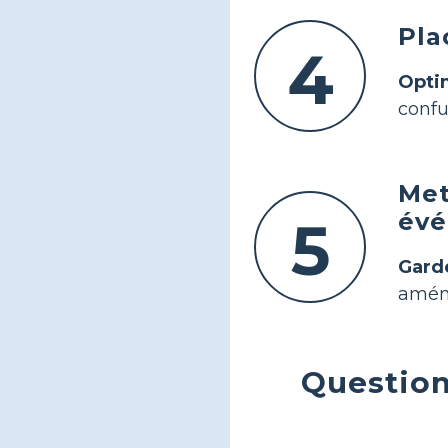
Pla
4
Optim
confu
Met
évé
5
Garde
amén
Question