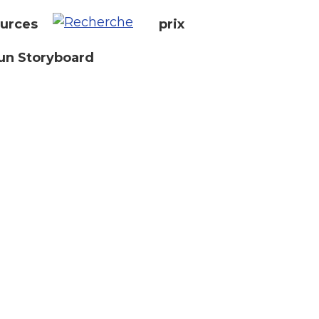
urces
prix
un Storyboard