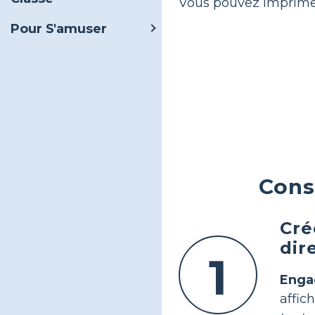
Vous pouvez imprimer 
Pour S'amuser
Cons
Cré
dir
1
Enga
affic