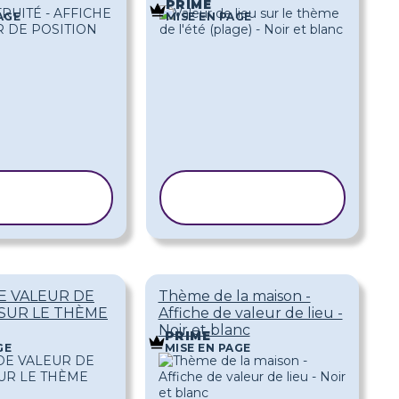
PRIME
AGE
MISE EN PAGE
PIER LE
COPIER LE
ODÈLE
MODÈLE
E VALEUR DE
Thème de la maison -
SUR LE THÈME
Affiche de valeur de lieu -
Noir et blanc
PRIME
GE
MISE EN PAGE