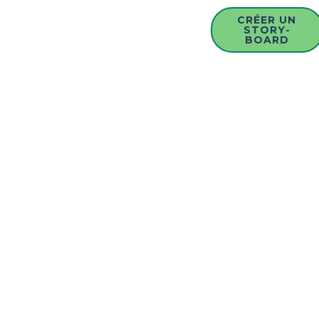
CRÉER UN
STORY-
BOARD