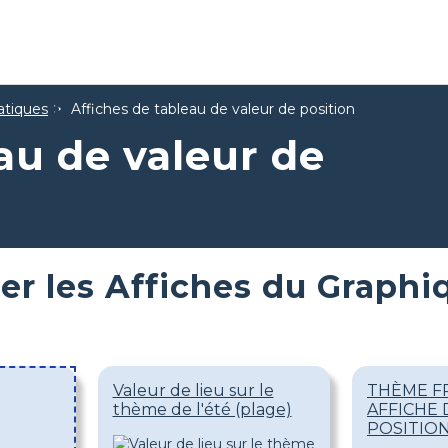
tiques
Affiches de tableau de valeur de position
au de valeur de
er les Affiches du Graphi
Valeur de lieu sur le
THÈME FR
thème de l'été (plage)
AFFICHE 
POSITIO