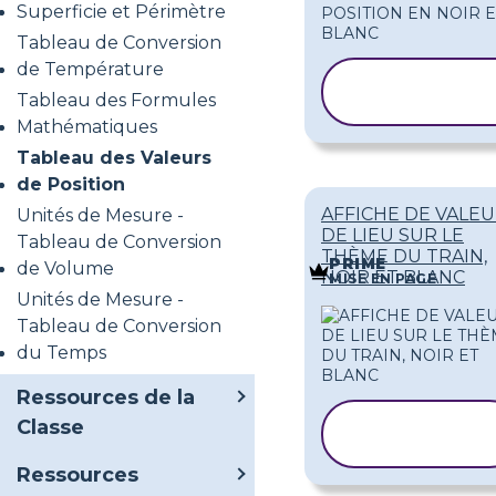
Superficie et Périmètre
Tableau de Conversion
de Température
COPIER LE
Tableau des Formules
MODÈLE
Mathématiques
Tableau des Valeurs
de Position
AFFICHE DE VALE
Unités de Mesure -
DE LIEU SUR LE
Tableau de Conversion
THÈME DU TRAIN,
PRIME
de Volume
NOIR ET BLANC
MISE EN PAGE
Unités de Mesure -
Tableau de Conversion
du Temps
Ressources de la
COPIER LE
Classe
MODÈLE
Ressources