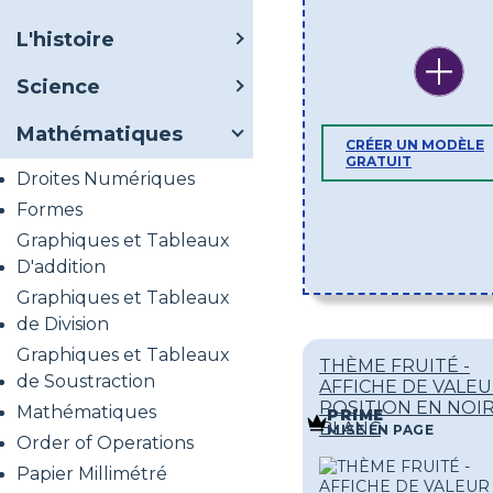
L'histoire
Science
Mathématiques
CRÉER UN MODÈLE
GRATUIT
Droites Numériques
Formes
Graphiques et Tableaux
D'addition
Graphiques et Tableaux
de Division
Graphiques et Tableaux
THÈME FRUITÉ -
de Soustraction
AFFICHE DE VALEU
POSITION EN NOIR
Mathématiques
PRIME
BLANC
MISE EN PAGE
Order of Operations
Papier Millimétré