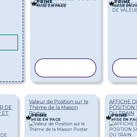
PRIME
PRIME
MISE EN PAGE
MISE EN P
COPIER LE
CO
MODÈLE
M
Valeur de Position sur le
AFFICHE D
R DE
Thème de la Maison
POSITION 
 ET
Poster
DU TRAIN
PRIME
PRIME
MISE EN PAGE
MISE EN PA