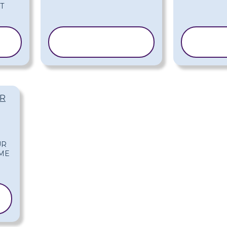
COPIER LE
CO
MODÈLE
M
UR