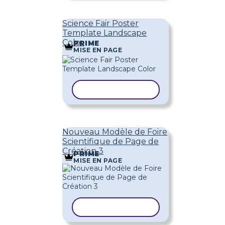
Science Fair Poster
Template Landscape
Color
PRIME
MISE EN PAGE
COPIER LE MODÈLE
Nouveau Modèle de Foire
Scientifique de Page de
Création 3
PRIME
MISE EN PAGE
COPIER LE MODÈLE