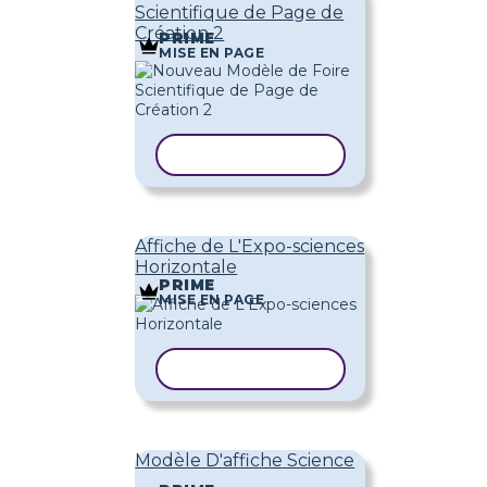
Scientifique de Page de
Création 2
PRIME
MISE EN PAGE
COPIER LE MODÈLE
Affiche de L'Expo-sciences
Horizontale
PRIME
MISE EN PAGE
COPIER LE MODÈLE
Modèle D'affiche Science