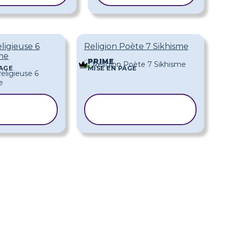
ligieuse 6
Religion Poète 7 Sikhisme
me
PRIME
PAGE
MISE EN PAGE
PIER LE
COPIER LE
ODÈLE
MODÈLE