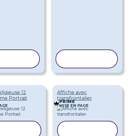
PIER LE
COPIER LE
ODÈLE
MODÈLE
ligieuse 12
Affiche avec
me Portrait
transfrontalier
PRIME
PAGE
MISE EN PAGE
OPIER LE
COPIER LE
MODÈLE
MODÈLE