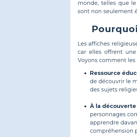
monde, telles que le 
sont non seulement édu
Pourquoi 
Les affiches religieu
car elles offrent un
Voyons comment les af
Ressource éduca
de découvrir le mo
des sujets religi
À la découverte
personnages comm
apprendre davanta
compréhension pl