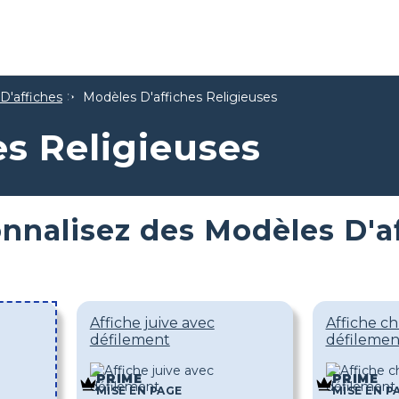
D'affiches
Modèles D'affiches Religieuses
es Religieuses
nnalisez des Modèles D'af
Affiche juive avec
Affiche c
défilement
défilemen
PRIME
PRIME
MISE EN PAGE
MISE EN P