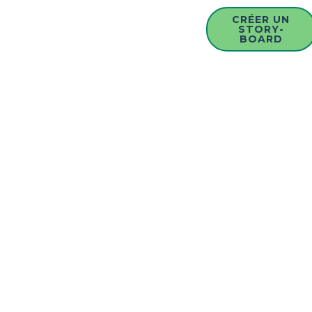
CRÉER UN
STORY-
BOARD