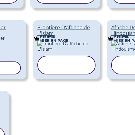
ter
Frontière D'affiche de
Affiche Re
L'Islam
Hindouis
PRIME
PRIME
MISE EN PAGE
MISE EN 
COPIER LE
CO
ODÈLE
MODÈLE
M
8