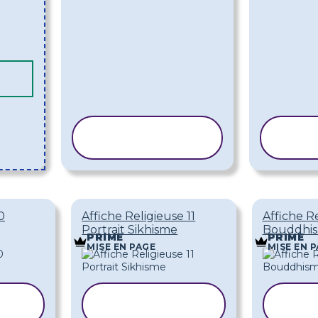
COPIER LE
CO
MODÈLE
M
0
Affiche Religieuse 11
Affiche Re
Portrait Sikhisme
Bouddhis
PRIME
PRIME
MISE EN PAGE
MISE EN 
E
COPIER LE
C
MODÈLE