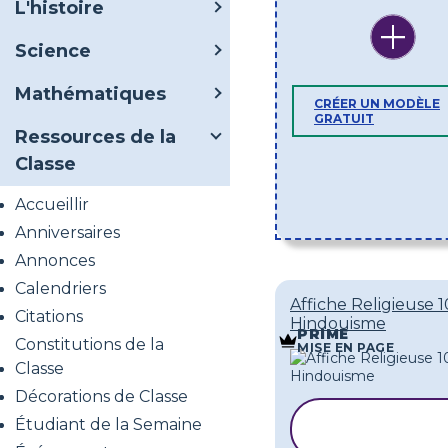
L'histoire
Science
Mathématiques
CRÉER UN MODÈLE
GRATUIT
Ressources de la
Classe
Accueillir
Anniversaires
Annonces
Calendriers
Affiche Religieuse 1
Citations
Hindouisme
PRIME
Constitutions de la
MISE EN PAGE
Classe
Décorations de Classe
COPIER L
Étudiant de la Semaine
MODÈLE