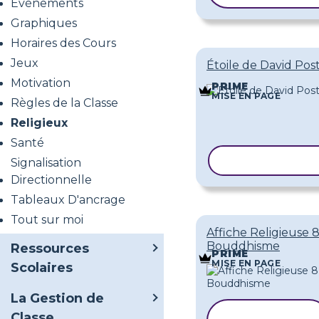
Événements
Graphiques
Horaires des Cours
Jeux
Étoile de David Pos
Motivation
PRIME
MISE EN PAGE
Règles de la Classe
Religieux
Santé
COPIER LE M
Signalisation
Directionnelle
Tableaux D'ancrage
Tout sur moi
Affiche Religieuse 
Bouddhisme
Ressources
PRIME
MISE EN PAGE
Scolaires
La Gestion de
COPIER LE
Classe