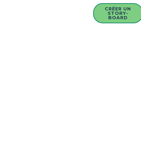
CRÉER UN
STORY-
BOARD