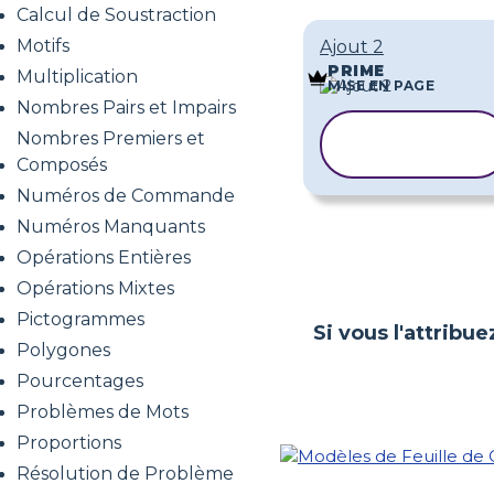
Calcul de Soustraction
Motifs
Ajout 2
PRIME
Multiplication
MISE EN PAGE
Nombres Pairs et Impairs
COPIER LE
Nombres Premiers et
MODÈLE
Composés
Numéros de Commande
Numéros Manquants
Opérations Entières
Opérations Mixtes
Pictogrammes
Si vous l'attribue
Polygones
Pourcentages
Problèmes de Mots
Proportions
Résolution de Problème