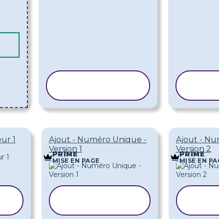
COPIER LE
CO
MODÈLE
M
eur 1
Ajout - Numéro Unique -
Ajout - Nu
Version 1
Version 2
PRIME
PRIME
MISE EN PAGE
MISE EN PA
COPIER LE
COP
MODÈLE
M