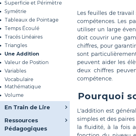
Superficie et Périmètre
Symétrie
Les feuilles de trava
Tableaux de Pointage
compétences. Les pa
Temps Écoulé
utiliser un large é
Tracés Linéaires
doit couvrir une gam
chiffres, pour garant
Triangles
sont particulièremen
Une Addition
peuvent aider les élè
Valeur de Position
deux chiffres peuve
Variables
compétence.
Vocabulaire
Mathématique
Pourquoi so
Volume
En Train de Lire
L'addition est génér
simples et des paires
Ressources
la fluidité, à la fo
Pédagogiques
fonction du niveau e