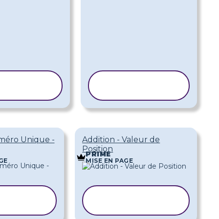
PIER LE
COPIER LE
ODÈLE
MODÈLE
méro Unique -
Addition - Valeur de
Position
PRIME
GE
MISE EN PAGE
IER LE
COPIER LE
ODÈLE
MODÈLE