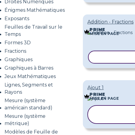
Droites Numériques
Énigmes Mathématiques
Exposants
Addition - Fractions
Feuilles de Travail sur le
PRIME
Temps
MISE EN PAGE
Formes 3D
Fractions
COPIER LE M
Graphiques
Graphiques à Barres
Jeux Mathématiques
Lignes, Segments et
Ajout 1
Rayons
PRIME
MISE EN PAGE
Mesure (système
américain standard)
COPIER L
Mesure (système
MODÈLE
métrique)
Modèles de Feuille de