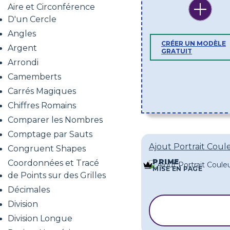
Aire et Circonférence
D'un Cercle
Angles
CRÉER UN MODÈLE
Argent
GRATUIT
Arrondi
Camemberts
Carrés Magiques
Chiffres Romains
Comparer les Nombres
Comptage par Sauts
Ajout Portrait Coul
Congruent Shapes
PRIME
Coordonnées et Tracé
MISE EN PAGE
de Points sur des Grilles
Décimales
Division
COPIER LE
MODÈLE
Division Longue