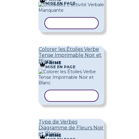
MISE EN PAGE
COPIER LE MODÈLE
Colorer les Étoiles Verbe
Tense Imprimable Noir et
Blanc
PRIME
MISE EN PAGE
COPIER LE MODÈLE
Type de Verbes
Diagramme de Fleurs Noir
et Blanc
PRIME