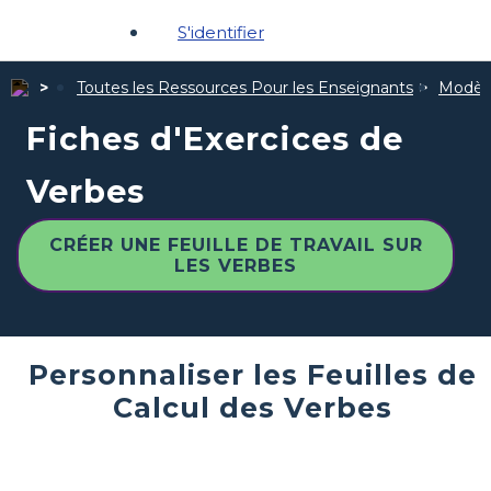
S'identifier
Toutes les Ressources Pour les Enseignants
Modèle
Fiches d'Exercices de
Verbes
CRÉER UNE FEUILLE DE TRAVAIL SUR
LES VERBES
Personnaliser les Feuilles de
Calcul des Verbes