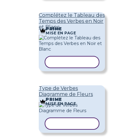
Complétez le Tableau des
Temps des Verbes en Noir
et Blanc
PRIME
MISE EN PAGE
COPIER LE MODÈLE
Type de Verbes
Diagramme de Fleurs
PRIME
MISE EN PAGE
COPIER LE MODÈLE