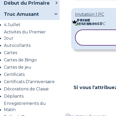
Début du Primaire
Truc Amusant
Invitation 1 PC
PRIME
MISE EN PAGE
4 Juillet
Activités du Premier
COPIER LE
Jour
MODÈLE
Autocollants
Cartes
Cartes de Bingo
Cartes de jeu
Certificats
Certificats D'anniversaire
Si vous l'attribue
Décorations de Classe
Dépliants
Enregistrements du
Matin