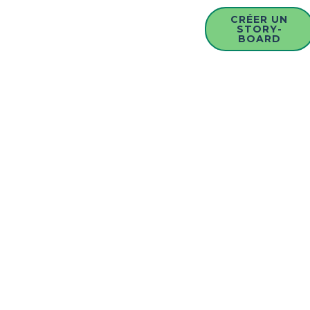
CRÉER UN
STORY-
BOARD