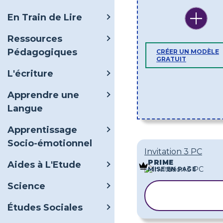
En Train de Lire
Ressources
Pédagogiques
CRÉER UN MODÈLE
GRATUIT
L'écriture
Apprendre une
Langue
Apprentissage
Socio-émotionnel
Invitation 3 PC
PRIME
Aides à L'Etude
MISE EN PAGE
Science
COPIER LE
MODÈLE
Études Sociales