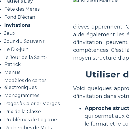
Father's Day
Fête des Mères
Fond D'écran
Invitations
élèves apprennent l'a
Jeux
aide également les é
Jour du Souvenir
d'invitation peuven
Le Dix-juin
compétences. C'est là 
moyen structuré d'app
le Jour de la Saint-
Patrick
Utiliser 
Menus
Modèles de cartes
électroniques
Voici quelques appro
Monogrammes
d'invitation dans votre
Pages à Colorier Vierges
Approche struct
Prix ​​de la Classe
qui permet aux é
Problèmes de Logique
le format et le c
Recherches de Mots