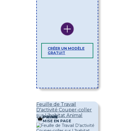
CRÉER UN MODÈLE
GRATUIT
Feuille de Travail
D'activité Couper-coller
sur L'habitat Animal
PRIME
MISE EN PAGE