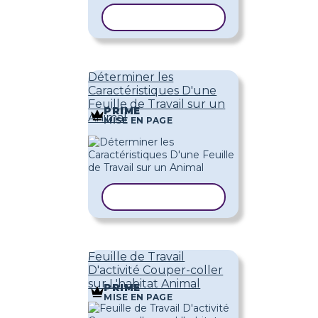
COPIER LE MODÈLE
Déterminer les
Caractéristiques D'une
Feuille de Travail sur un
PRIME
Animal
MISE EN PAGE
COPIER LE MODÈLE
Feuille de Travail
D'activité Couper-coller
sur L'habitat Animal
PRIME
MISE EN PAGE