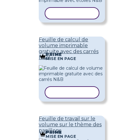
COPIER LE MODÈLE
Feuille de calcul de
volume imprimable
gratuite avec des carrés
PRIME
N&B
MISE EN PAGE
COPIER LE MODÈLE
Feuille de travail sur le
volume sur le thème des
papillons
PRIME
MISE EN PAGE