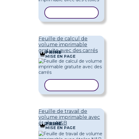
COPIER LE MODÈLE
Feuille de calcul de
volume imprimable
gratuite avec des carrés
PRIME
MISE EN PAGE
COPIER LE MODÈLE
Feuille de travail de
volume imprimable avec
étoiles N&B
PRIME
MISE EN PAGE