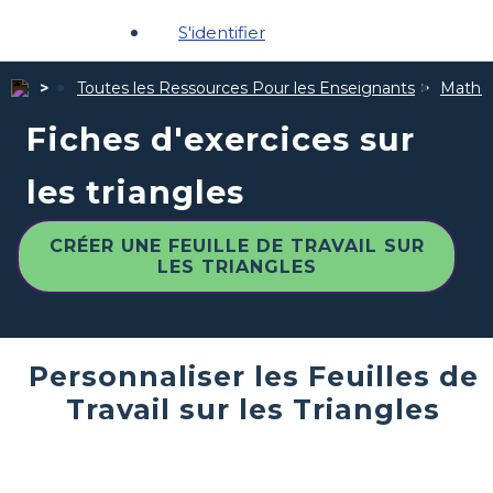
S'identifier
Toutes les Ressources Pour les Enseignants
Mathé
Fiches d'exercices sur
les triangles
CRÉER UNE FEUILLE DE TRAVAIL SUR
LES TRIANGLES
Personnaliser les Feuilles de
Travail sur les Triangles