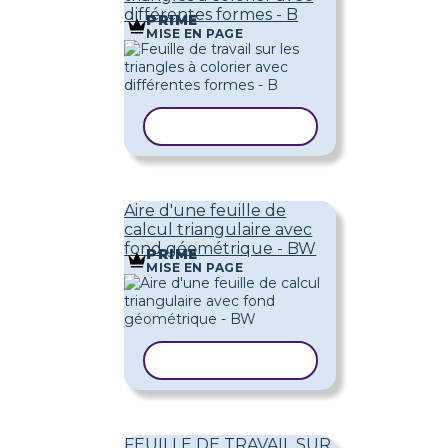
différentes formes - B
PRIME
MISE EN PAGE
COPIER LE MODÈLE
Aire d'une feuille de
calcul triangulaire avec
fond géométrique - BW
PRIME
MISE EN PAGE
COPIER LE MODÈLE
FEUILLE DE TRAVAIL SUR