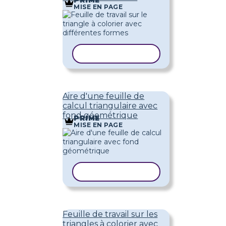
MISE EN PAGE
COPIER LE MODÈLE
Aire d'une feuille de
calcul triangulaire avec
fond géométrique
PRIME
MISE EN PAGE
COPIER LE MODÈLE
Feuille de travail sur les
triangles à colorier avec