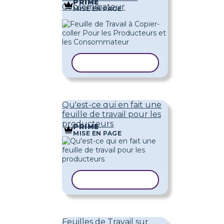
PRIME
Consommateur
MISE EN PAGE
COPIER LE MODÈLE
Qu'est-ce qui en fait une
feuille de travail pour les
producteurs
PRIME
MISE EN PAGE
COPIER LE MODÈLE
Feuilles de Travail sur