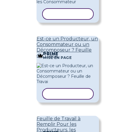
COPIER LE MODÈLE
Est-ce un Producteur, un
Consommateur ou un
Décomposeur ? Feuille
PRIME
de Travai
MISE EN PAGE
COPIER LE MODÈLE
Feuille de Travail à
Remplir Pour les
Producteurs, les