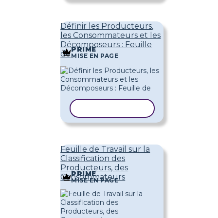
Définir les Producteurs,
les Consommateurs et les
Décomposeurs : Feuille
PRIME
de
MISE EN PAGE
COPIER LE MODÈLE
Feuille de Travail sur la
Classification des
Producteurs, des
PRIME
Consommateurs
MISE EN PAGE