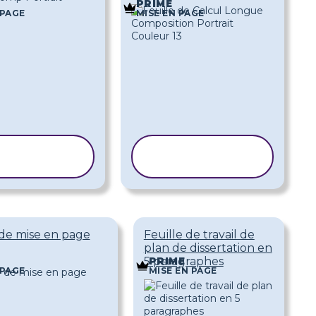
PRIME
 PAGE
MISE EN PAGE
OPIER LE
COPIER LE
MODÈLE
MODÈLE
de mise en page
Feuille de travail de
plan de dissertation en
5 paragraphes
PRIME
 PAGE
MISE EN PAGE