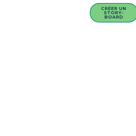
CRÉER UN
STORY-
BOARD