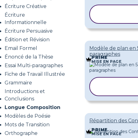
Écriture Créative
COPIER LE
Écriture
MODÈLE
Informationnelle
Écriture Persuasive
Édition et Révision
Email Formel
Modèle de plan en 
paragraphes
Énoncé de la Thèse
PRIME
MISE EN PAGE
Essai Multi-paragraphes
Fiche de Travail Illustrée
Grammaire
COPIER LE
MODÈLE
Introductions et
Conclusions
Longue Composition
Modèles de Poésie
Répartition des Co
Mots de Transition
PRIME
Orthographe
MISE EN PAGE