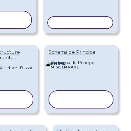
IER LE
DÈLE
COPIER LE MODÈLE
tructure
Schéma de Principe
mentatif
PRIME
E
MISE EN PAGE
IER LE
COPIER LE
DÈLE
MODÈLE