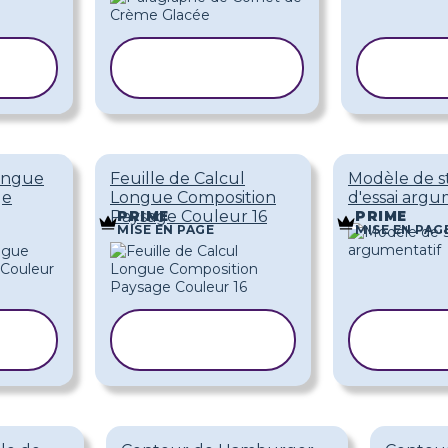
COPIER LE
COP
MODÈLE
MO
Longue
Feuille de Calcul
Modèle de s
ge
Longue Composition
d'essai argu
Paysage Couleur 16
PRIME
PRIME
MISE EN PAGE
MISE EN PAG
COPIER LE
COP
MODÈLE
MO