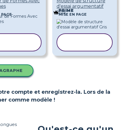
r de Formes Avec
Modèle de structure
nes
d'essai argumentatif
PRIME
Gris
N PAGE
MISE EN PAGE
COPIER LE
COPIER LE
MODÈLE
MODÈLE
RAGRAPHE
votre compte et enregistrez-la. Lors de la
ionner comme modèle !
Qu'est-ce qu'un