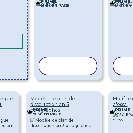
PRIME
PRIME
MISE EN PAGE
MISE EN
COPIER LE
C
MODÈLE
Longue
Modèle de plan de
Modèle 
t
dissertation en 3
d'essai
paragraphes
PRIME
PRIME
MISE EN PAGE
MISE EN