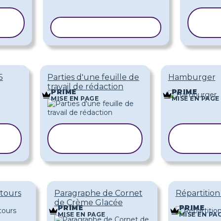
COPIER LE MODÈLE
5
Parties d'une feuille de
Hamburger
travail de rédaction
PRIME
PRIME
MISE EN PAGE
MISE EN PAGE
COPIER LE
COPI
MODÈLE
MO
ntours
Paragraphe de Cornet
Répartition
de Crème Glacée
PRIME
PRIME
MISE EN PAGE
MISE EN PA