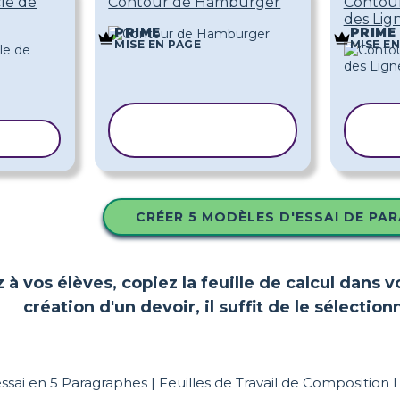
le de
Contour de Hamburger
Contou
des Lig
PRIME
PRIME
MISE EN PAGE
MISE E
COPIER LE
ODÈLE
MODÈLE
CRÉER 5 MODÈLES D'ESSAI DE PA
z à vos élèves, copiez la feuille de calcul dans 
création d'un devoir, il suffit de le sélect