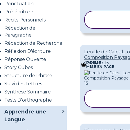
Ponctuation
Pré-écriture
COPIER LE
Récits Personnels
MODÈLE
Rédaction de
Paragraphe
Rédaction de Recherche
Réflexion D'écriture
Feuille de Calcul 
Composition Paysa
Réponse Ouverte
Couleur 15
PRIME
MISE EN PAGE
Story Cubes
Structure de Phrase
Suivi des Lettres
Synthèse Sommaire
COPIER LE
Tests D'orthographe
MODÈLE
Apprendre une
Langue