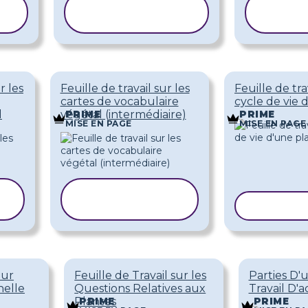
COPIER LE
CO
MODÈLE
M
r les
Feuille de travail sur les
Feuille de tra
cartes de vocabulaire
cycle de vie 
l
végétal (intermédiaire)
PRIME
PRIME
MISE EN PAGE
MISE EN PAGE
COPIER LE
MODÈLE
COPIER 
eur
Feuille de Travail sur les
Parties D'
nelle
Questions Relatives aux
Travail D'a
Plantes
PRIME
PRIME