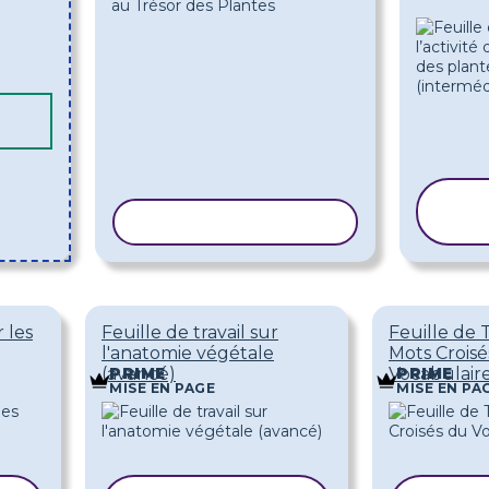
CO
COPIER LE MODÈLE
M
r les
Feuille de travail sur
Feuille de T
l'anatomie végétale
Mots Croisé
(avancé)
Vocabulair
PRIME
PRIME
MISE EN PAGE
MISE EN PA