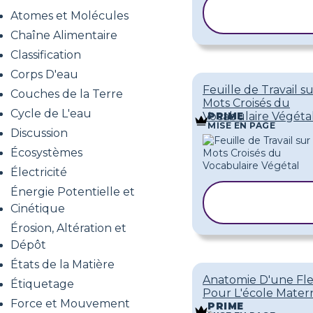
COPIER LE
Atomes et Molécules
MODÈLE
Chaîne Alimentaire
Classification
Corps D'eau
Feuille de Travail su
Couches de la Terre
Mots Croisés du
Cycle de L'eau
Vocabulaire Végéta
PRIME
MISE EN PAGE
Discussion
Écosystèmes
Électricité
Énergie Potentielle et
COPIER LE
Cinétique
MODÈLE
Érosion, Altération et
Dépôt
États de la Matière
Anatomie D'une Fl
Étiquetage
Pour L'école Mater
Force et Mouvement
PRIME