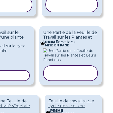
PIER LE
COPIER LE
ODÈLE
MODÈLE
vail sur le
Une Partie de la Feuille de
d'une plante
Travail sur les Plantes et
Leurs Fonctions
PRIME
MISE EN PAGE
COPIER LE
LE MODÈLE
MODÈLE
une Feuille de
Feuille de travail sur le
ctivité Végétale
cycle de vie d'une
plante
PRIME