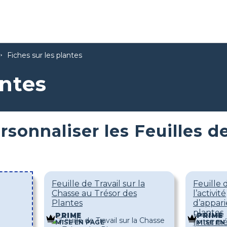
Fiches sur les plantes
antes
rsonnaliser les Feuilles d
Feuille de Travail sur la
Feuille d
Chasse au Trésor des
l’activité
Plantes
d’appar
plantes
PRIME
PRIME
(intermé
MISE EN PAGE
MISE EN