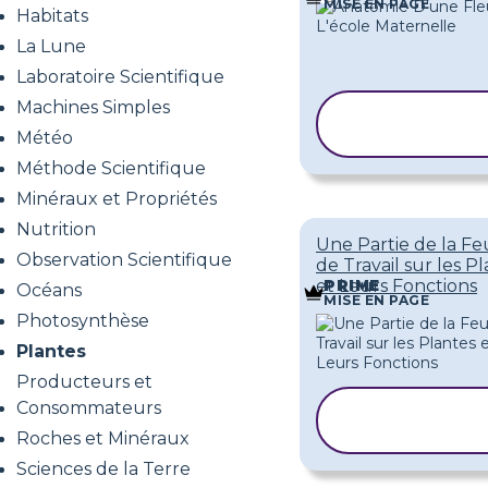
MISE EN PAGE
Habitats
La Lune
Laboratoire Scientifique
Machines Simples
COPIER LE
MODÈLE
Météo
Méthode Scientifique
Minéraux et Propriétés
Nutrition
Une Partie de la Feu
Observation Scientifique
de Travail sur les P
et Leurs Fonctions
PRIME
Océans
MISE EN PAGE
Photosynthèse
Plantes
Producteurs et
Consommateurs
COPIER LE
MODÈLE
Roches et Minéraux
Sciences de la Terre