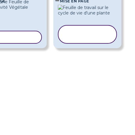
AGE
MISE EN PAGE
COPIER LE
R LE MODÈLE
MODÈLE