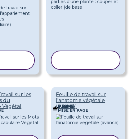
PIER LE
COPIER LE
ODÈLE
MODÈLE
ravail sur les
Feuille de travail sur
s du
l'anatomie végétale
e Végétal
(avancé)
PRIME
GE
MISE EN PAGE