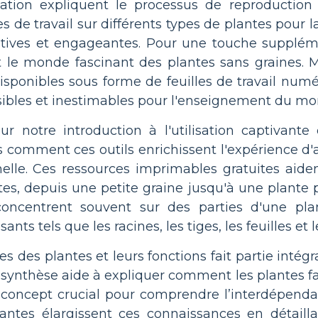
nisation expliquent le processus de reproductio
les de travail sur différents types de plantes pou
atives et engageantes. Pour une touche supplément
t le monde fascinant des plantes sans graines.
sponibles sous forme de feuilles de travail numér
sibles et inestimables pour l'enseignement du mo
 notre introduction à l'utilisation captivante 
s comment ces outils enrichissent l'expérience d'a
elle. Ces ressources imprimables gratuites aiden
tes, depuis une petite graine jusqu'à une plante 
concentrent souvent sur des parties d'une pla
ants tels que les racines, les tiges, les feuilles et l
s des plantes et leurs fonctions fait partie inté
tosynthèse aide à expliquer comment les plantes fab
 concept crucial pour comprendre l’interdépendanc
plantes élargissent ces connaissances en détai