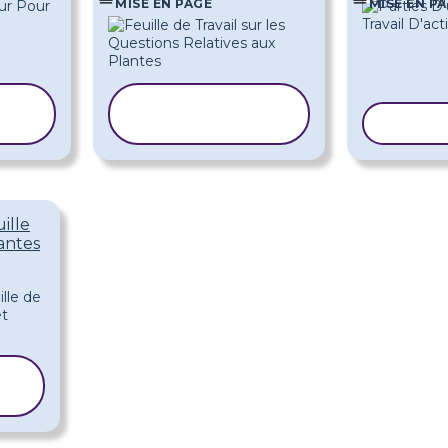
MISE EN PAGE
MISE EN P
COPIER LE
MODÈLE
COPIE
ille
lantes