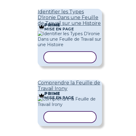
Identifier les Types
D'ironie Dans une Feuille
de Travail sur une Histoire
PRIME
MISE EN PAGE
COPIER LE MODÈLE
Comprendre la Feuille de
Travail Irony
PRIME
MISE EN PAGE
COPIER LE MODÈLE