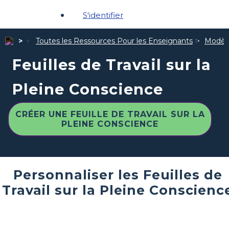
S'identifier
Toutes les Ressources Pour les Enseignants
Modèle
Feuilles de Travail sur la
Pleine Conscience
CRÉER UNE FEUILLE DE TRAVAIL SUR LA
PLEINE CONSCIENCE
Personnaliser les Feuilles de
Travail sur la Pleine Conscienc