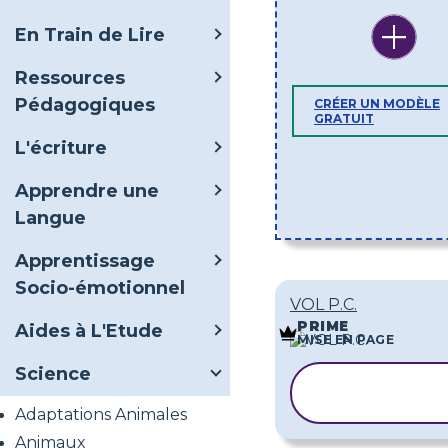
En Train de Lire
Ressources
Pédagogiques
CRÉER UN MODÈLE
GRATUIT
L'écriture
Apprendre une
Langue
Apprentissage
Socio-émotionnel
VOL P.C.
PRIME
Aides à L'Etude
MISE EN PAGE
Science
COPIER LE
MODÈLE
Adaptations Animales
Animaux