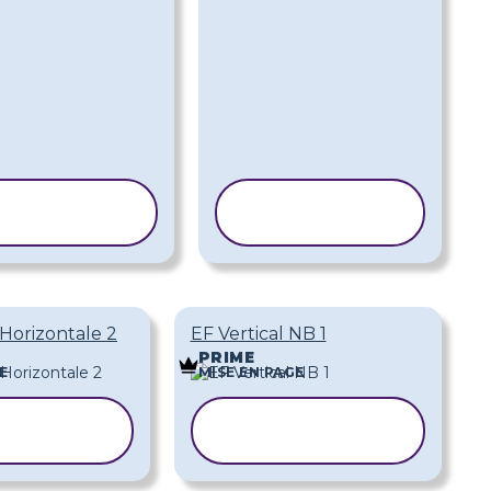
OPIER LE
COPIER LE
MODÈLE
MODÈLE
Horizontale 2
EF Vertical NB 1
PRIME
E
MISE EN PAGE
IER LE
COPIER LE
DÈLE
MODÈLE