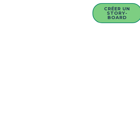
CRÉER UN
STORY-
BOARD