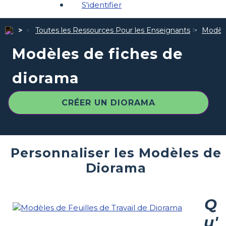
S'identifier
Toutes les Ressources Pour les Enseignants
Modèle
Modèles de fiches de
diorama
CRÉER UN DIORAMA
Personnaliser les Modèles de
Diorama
Q
u'