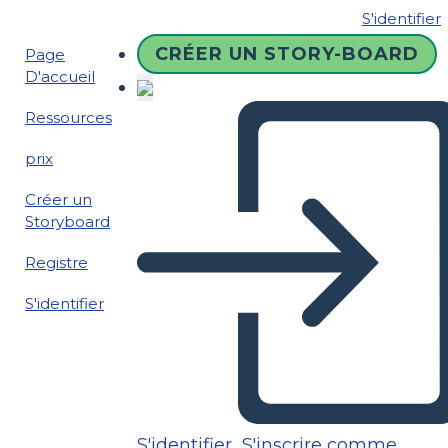
S'identifier
CRÉER UN STORY-BOARD
Page
D'accueil
Ressources
prix
Créer un
Storyboard
Registre
S'identifier
S'identifier
S'inscrire comme