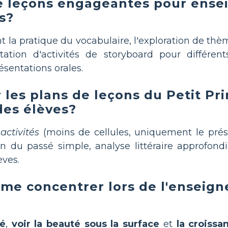
e leçons engageantes pour ensei
s?
t la pratique du vocabulaire, l'exploration de thè
ptation d'activités de storyboard pour différ
ésentations orales.
les plans de leçons du Petit Pri
es élèves?
 activités
(moins de cellules, uniquement le prés
ion du passé simple, analyse littéraire approfond
èves.
 me concentrer lors de l'enseig
té
,
voir la beauté sous la surface
et
la croissa