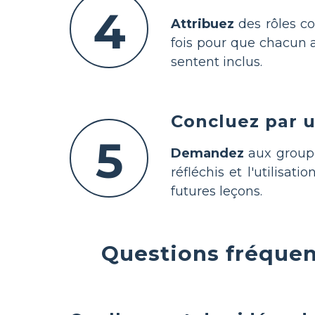
4
Attribuez
des rôles co
fois pour que chacun 
sentent inclus.
Concluez par u
5
Demandez
aux groupe
réfléchis et l'utilisat
futures leçons.
Questions fréquen