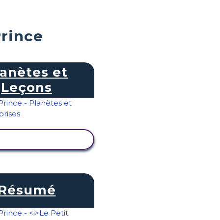
Prince
lanètes et
Leçons
ICHER L'ACTIVITÉ
Résumé