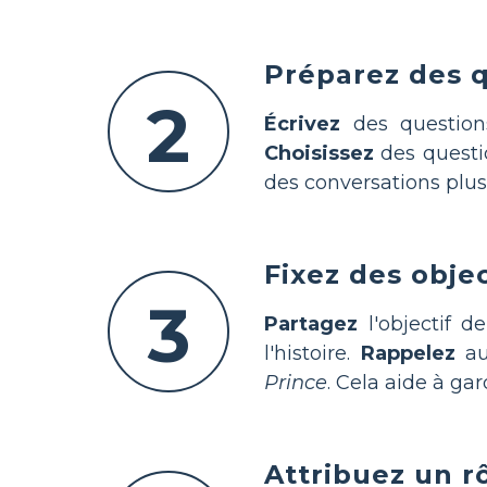
Préparez des q
2
Écrivez
des questions
Choisissez
des questio
des conversations plus 
Fixez des obje
3
Partagez
l'objectif d
l'histoire.
Rappelez
aux
Prince
. Cela aide à gar
Attribuez un r