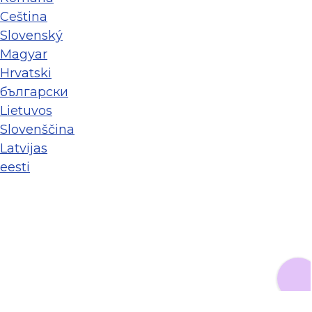
Ceština
Slovenský
Magyar
Hrvatski
български
Lietuvos
Slovenščina
Latvijas
eesti