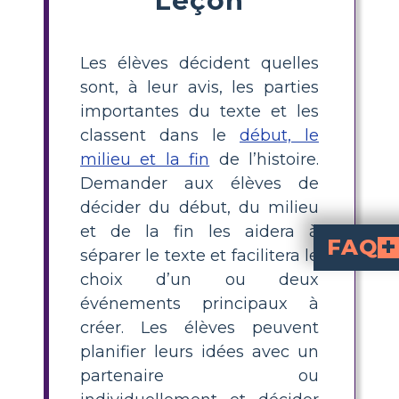
Les élèves décident quelles
sont, à leur avis, les parties
importantes du texte et les
classent dans le
début, le
milieu et la fin
de l’histoire.
Demander aux élèves de
décider du début, du milieu
et de la fin les aidera à
FAQ
séparer le texte et facilitera le
choix d’un ou deux
Quel est un résumé 
" est une histoire sur le lièvre, qui trompe l'ours en lui
Comment les étud
pour "Tops and Bottoms", les étudiants doivent dessiner trois images : une pour le début, une pour le
Quels sont les principaux événements au début, au milieu et à la fin 
montre le lièvre prop
, le lièvre trompe l'ours en cu
voit l'ours décidant de cultiver ses 
Pourquoi est-il uti
aide les étudiants à comprendre la structure 
Quels sont quelques consei
Utilisez des visuels comme des storyboards, laissez les étudiants travailler en paires, et guidez-les pour identifier les événements clés dans chaque partie de l'histoire. Ajustez le nombre de
événements principaux à
créer. Les élèves peuvent
planifier leurs idées avec un
partenaire ou