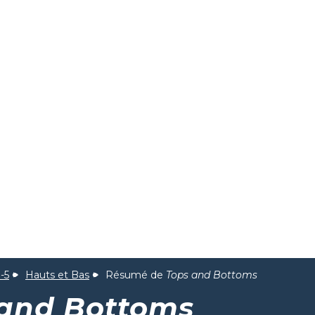
-5
Hauts et Bas
Résumé de
Tops and Bottoms
 and Bottoms