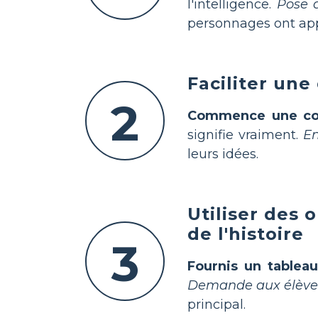
l'intelligence.
Pose 
personnages ont appr
Faciliter une
2
Commence une con
signifie vraiment.
En
leurs idées.
Utiliser des
de l'histoire
3
Fournis un tablea
Demande aux élèves
principal.