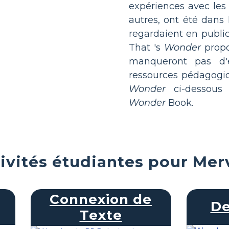
expériences avec les 
autres, ont été dans 
regardaient en publi
That 's
Wonder
propo
manqueront pas d'e
ressources pédagog
Wonder
ci-dessous 
Wonder
Book.
ivités étudiantes pour Merv
Connexion de
De
Texte