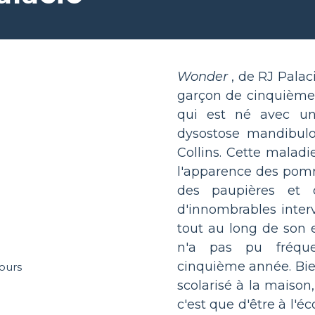
Wonder
, de RJ Palac
garçon de cinquième 
qui est né avec une
dysostose mandibulo
Collins. Cette maladi
l'apparence des pomm
des paupières et d
d'innombrables inter
tout au long de son 
n'a pas pu fréque
cinquième année. Bien q
scolarisé à la maiso
c'est que d'être à l'é