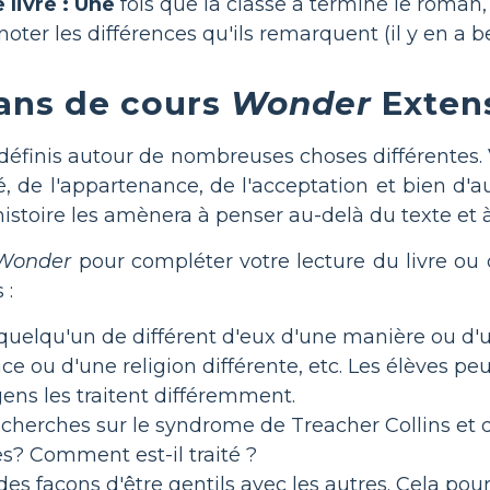
 livre : Une
fois que la classe a terminé le roman,
er les différences qu'ils remarquent (il y en a be
ans de cours
Wonder
Exten
définis autour de nombreuses choses différentes.
itié, de l'appartenance, de l'acceptation et bien d
istoire les amènera à penser au-delà du texte et à 
Wonder
pour compléter votre lecture du livre o
 :
elqu'un de différent d'eux d'une manière ou d'un
 ou d'une religion différente, etc. Les élèves peu
gens les traitent différemment.
herches sur le syndrome de Treacher Collins et de
s? Comment est-il traité ?
es façons d'être gentils avec les autres. Cela pou