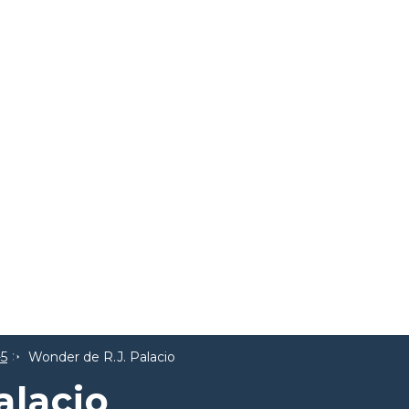
-5
Wonder de R.J. Palacio
alacio