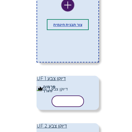
צור תבנית חינמית
UF דיוקן צבע 1
פּרֶמיָה
מַעֲרָך
העתק תבנית
UF דיוקן צבע 2