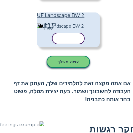
UF Landscape BW 2
פּרֶמיָה
מַעֲרָך
העתק תבנית
עשה משלך
אם אתה מקצה זאת לתלמידים שלך, העתק את דף
העבודה לחשבונך ושמור. בעת יצירת מטלה, פשוט
בחר אותה כתבנית!
קר רגשות