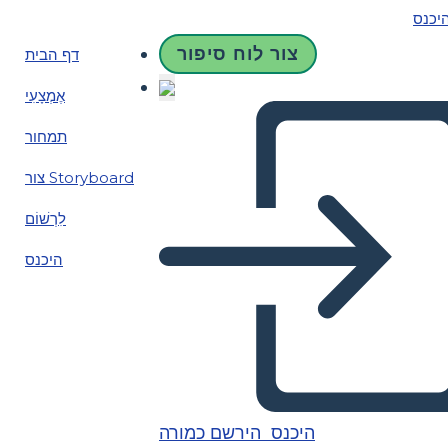
יכנס
צור לוח סיפור
דף הבית
אֶמְצָעִי
תמחור
צור Storyboard
לִרְשׁוֹם
היכנס
היכנס
הירשם כמורה