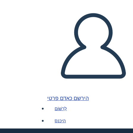
הירשם כאדם פרטי
לִרְשׁוֹם
היכנס