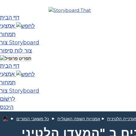
דף הבית
אֶמְצָעִי
תמחור
צור Storyboard
צור לוח סיפור
דף הבית
אֶמְצָעִי
תמחור
צור Storyboard
לִרְשׁוֹם
היכנס
אמנויות השפה האנגלית
כל משאבי המורים