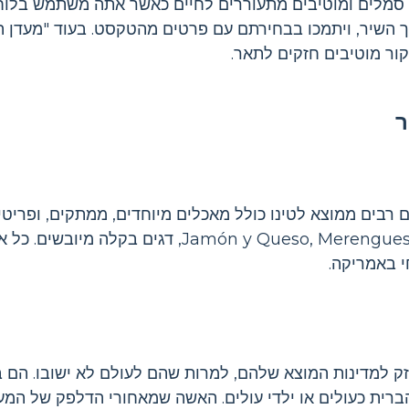
 סמלים ומוטיבים מתעוררים לחיים כאשר אתה משתמש בלוח הת
 השיר, ויתמכו בבחירתם עם פרטים מהטקסט. בעוד "מעדן הל
קור מוטיבים חזקים לתאר.
ר
Ortiz  מתייחס פריטים רבים ממוצא לטינו כולל מאכלים מיוחדים, ממתקים,
דוגמאות כמו Bustelo קפה, eso, Merengues, Plantanos
י באמריקה.
ק למדינות המוצא שלהם, למרות שהם לעולם לא ישובו. הם 
ברית כעולים או ילדי עולים. האשה שמאחורי הדלפק של המעד