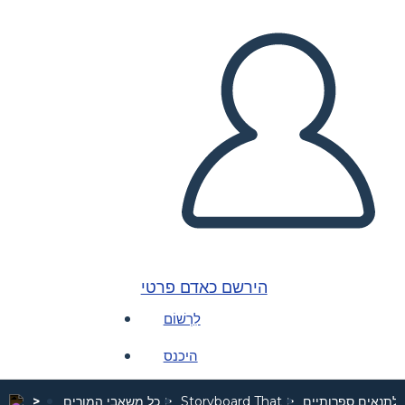
הירשם כאדם פרטי
לִרְשׁוֹם
היכנס
 לתנאים ספרותיים
Storyboard That
כל משאבי המורים