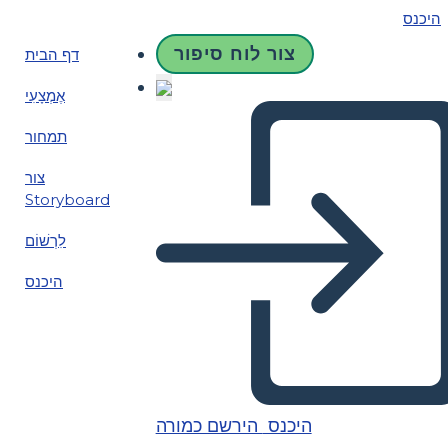
היכנס
צור לוח סיפור
דף הבית
אֶמְצָעִי
תמחור
צור
Storyboard
לִרְשׁוֹם
היכנס
היכנס
הירשם כמורה