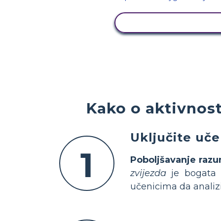
PRIKAŽI AKTIVNOS
Kako o aktivnost
Uključite uče
1
Poboljšavanje razu
zvijezda
je bogata l
učenicima da analizir