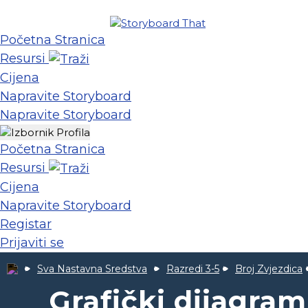
Početna Stranica
Resursi
Cijena
Napravite Storyboard
Napravite Storyboard
Početna Stranica
Resursi
Cijena
Napravite Storyboard
Registar
Prijaviti se
Sva Nastavna Sredstva
Razredi 3-5
Broj Zvjezdica
Grafički dijagram