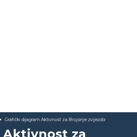
Grafički dijagram Aktivnost za
Brojanje zvijezda
 Aktivnost za