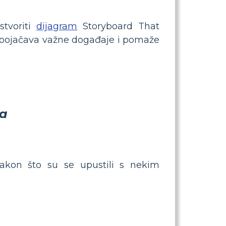
tvoriti
dijagram
Storyboard That
ć pojačava važne događaje i pomaže
ca
nakon što su se upustili s nekim