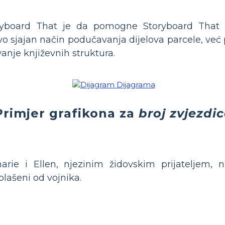
ryboard That je da pomogne Storyboard That s
vo sjajan način podučavanja dijelova parcele, ve
anje književnih struktura.
Primjer grafikona za
broj zvjezdi
rie i Ellen, njezinim židovskim prijateljem, 
plašeni od vojnika.