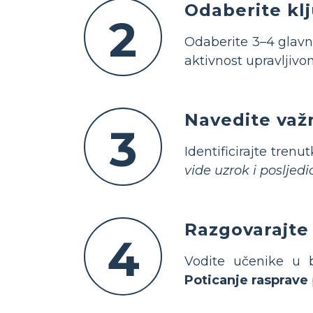
Odaberite klj
2
Odaberite 3–4 glavn
aktivnost upravljivo
Navedite važn
3
Identificirajte tren
vide uzrok i posljedi
Razgovarajte
4
Vodite učenike u b
Poticanje rasprave