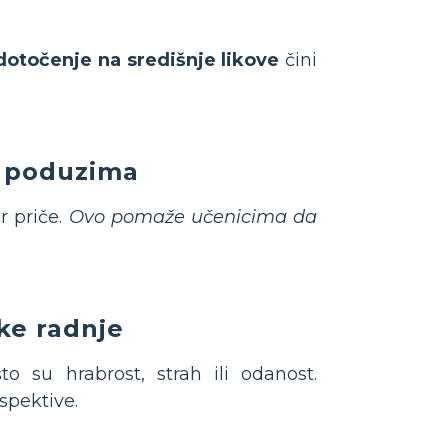
dotočenje na središnje likove
čini
ik poduzima
r priče.
Ovo pomaže učenicima da
ke radnje
o su hrabrost, strah ili odanost.
spektive.