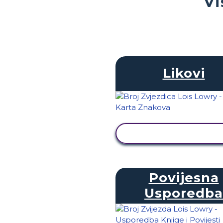
Vi
Likovi
PRIKAŽI AKTIVNOS
Povijesna
Usporedba