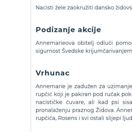
Nacisti žele zaokružiti dansko židov
Podizanje akcije
Annemarieova obitelj odluči pomoć
sigurnost Švedske krijumčarivanjem
Vrhunac
Annemarie je zadužen za uzimanje 
rupčić koji je pakiran pod ručak pok
nacističke čuvare, ali kad psi si
pronalaženju praznog Židova. Annema
rupčića, Rosens i svi ostali slijepi lj