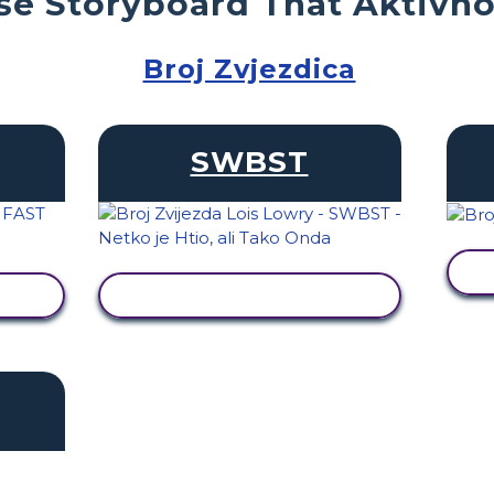
še Storyboard That Aktivno
Broj Zvjezdica
SWBST
T
PRIKAŽI AKTIVNOST