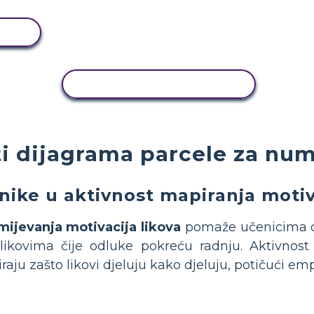
T
KOPIRANJE AKTIVNOSTI
i dijagrama parcele za num
nike u aktivnost mapiranja motiv
mijevanja motivacija likova
pomaže učenicima du
ikovima čije odluke pokreću radnju. Aktivnos
aju zašto likovi djeluju kako djeluju, potičući empa