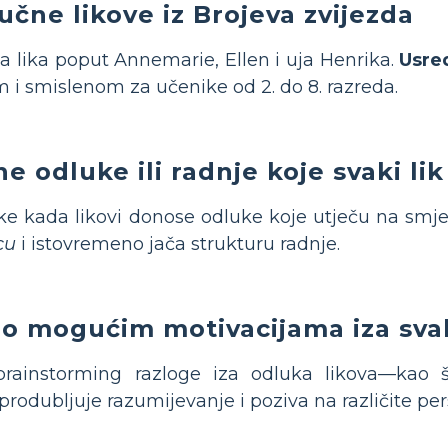
učne likove iz Brojeva zvijezda
a lika poput Annemarie, Ellen i uja Henrika.
Usre
m i smislenom za učenike od 2. do 8. razreda.
e odluke ili radnje koje svaki l
utke kada likovi donose odluke koje utječu na smje
cu
i istovremeno jača strukturu radnje.
 o mogućim motivacijama iza sva
rainstorming razloge iza odluka likova—kao št
produbljuje razumijevanje i poziva na različite per