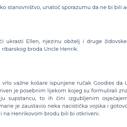
sko stanovništvo, unatoč sporazumu da ne bi bili a
i ukrasti Ellen, njezinu obitelj i druge židovs
 ribarskog broda Uncle Henrik.
vrlo važne košare ispunjene ručak Goodies da Un
riven je posebnim lijekom kojeg su formulirali zna
saju supstancu, to ih čini izgubljenim osjećaje
rie je zaustavio neka nacistička vojska i gotovo
udi na Henrikovom brodu bili bi otkriveni.