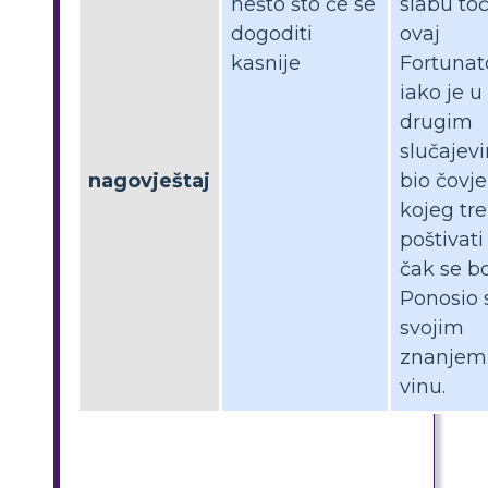
nešto što će se
slabu toč
dogoditi
ovaj
kasnije
Fortunat
iako je u
drugim
slučajev
nagovještaj
bio čovj
kojeg tr
poštivati 
čak se bo
Ponosio 
svojim
znanjem
vinu.