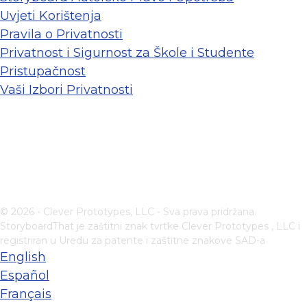
Uvjeti Korištenja
Pravila o Privatnosti
Privatnost i Sigurnost za Škole i Studente
Pristupačnost
Vaši Izbori Privatnosti
© 2026 - Clever Prototypes, LLC - Sva prava pridržana.
StoryboardThat je zaštitni znak tvrtke
Clever Prototypes , LLC
i
registriran u Uredu za patente i zaštitne znakove SAD-a
English
Español
Français