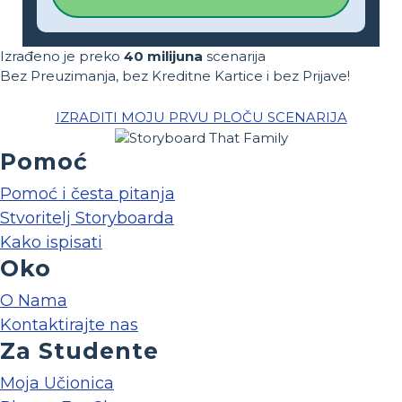
Izrađeno je preko
40 milijuna
scenarija
Bez Preuzimanja, bez Kreditne Kartice i bez Prijave!
IZRADITI MOJU PRVU PLOČU SCENARIJA
Pomoć
Pomoć i česta pitanja
Stvoritelj Storyboarda
Kako ispisati
Oko
O Nama
Kontaktirajte nas
Za Studente
Moja Učionica