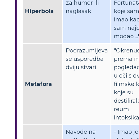
za humor ili
Fortunat
Hiperbola
naglasak
koje sa
imao kao
sam najb
mogao ...
Podrazumijeva
"Okrenuo
se usporedba
prema m
dviju stvari
pogleda
u oči s dv
Metafora
filmske 
koje su
destiliral
reum
intoksika
Navode na
- Imao je