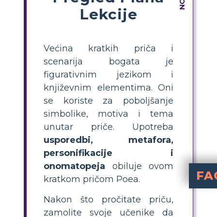
Lekcije
Većina kratkih priča i
scenarija bogata je
figurativnim jezikom i
književnim elementima. Oni
se koriste za poboljšanje
simbolike, motiva i tema
unutar priče. Upotreba
usporedbi, metafora,
personifikacije i
onomatopeja
obiluje ovom
FA
kratkom pričom Poea.
Koja je g
Glavno književno sredstvo u "The Cask of Amont
Koju ulogu igraju neizvjesnost i 
Predviđanje gradi neizvjesnost i osj
Nakon što pročitate priču,
zamolite svoje učenike da