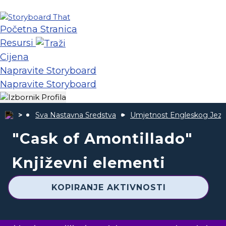
Početna Stranica
Resursi
Cijena
Napravite Storyboard
Napravite Storyboard
Sva Nastavna Sredstva
Umjetnost Engleskog Jezi
"Cask of Amontillado"
Književni elementi
KOPIRANJE AKTIVNOSTI