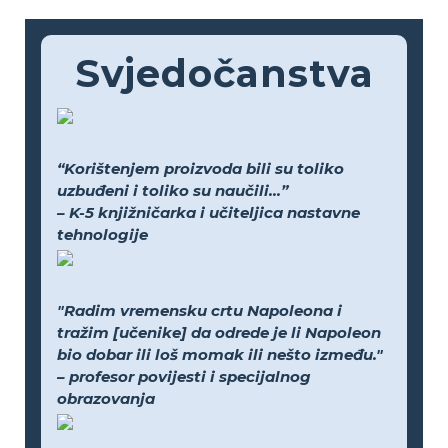
Svjedočanstva
“Korištenjem proizvoda bili su toliko
uzbuđeni i toliko su naučili...”
– K-5 knjižničarka i učiteljica nastavne
tehnologije
"Radim vremensku crtu Napoleona i
tražim [učenike] da odrede je li Napoleon
bio dobar ili loš momak ili nešto između."
– profesor povijesti i specijalnog
obrazovanja