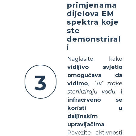
primjenama
dijelova EM
spektra koje
ste
demonstriral
i
Naglasite kako
vidljivo svjetlo
3
omogućava da
vidimo
,
UV zrake
steriliziraju vodu
, i
infracrveno se
koristi u
daljinskim
upravljačima
.
Povežite aktivnosti