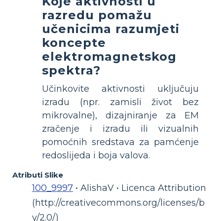
Koje aktivnosti u
razredu pomažu
učenicima razumjeti
koncepte
elektromagnetskog
spektra?
Učinkovite aktivnosti uključuju
izradu
(npr. zamisli život bez
mikrovalne), dizajniranje
za EM
zračenje i izradu
ili vizualnih
pomoćnih sredstava za pamćenje
redoslijeda i boja valova.
Atributi Slike
100_9997
• AlishaV • Licenca Attribution
(http://creativecommons.org/licenses/b
y/2.0/)