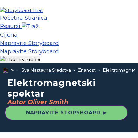
Početna Stranica
Resursi
Cijena
Napravite Storyboard
Napravite Storyboard
Sva Nastavna Sredstva
Znanost
Elektromagnetsk
Elektromagnetski
spektar
Autor Oliver Smith
NAPRAVITE STORYBOARD ▶