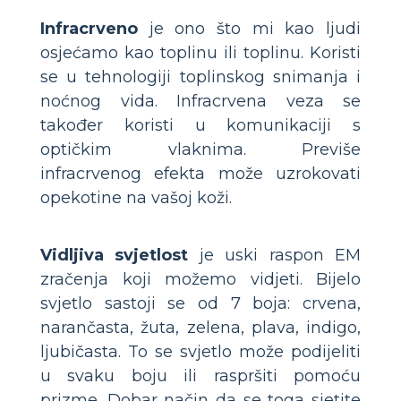
Infracrveno
je ono što mi kao ljudi
osjećamo kao toplinu ili toplinu. Koristi
se u tehnologiji toplinskog snimanja i
noćnog vida. Infracrvena veza se
također koristi u komunikaciji s
optičkim vlaknima. Previše
infracrvenog efekta može uzrokovati
opekotine na vašoj koži.
Vidljiva svjetlost
je uski raspon EM
zračenja koji možemo vidjeti. Bijelo
svjetlo sastoji se od 7 boja: crvena,
narančasta, žuta, zelena, plava, indigo,
ljubičasta. To se svjetlo može podijeliti
u svaku boju ili raspršiti pomoću
prizme. Dobar način da se toga sjetite