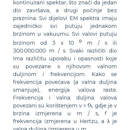
kontinuirani spektar, što znači da jedan
dio završava, a drugi počinje bez
praznina. Svi dijelovi EM spektra imaju
zajedničko: svi putuju jednakom
brzinom u vakuumu. Svi valovi putuju
8
brzinom od 3 x 10
m / s ili
300.000.000 m / s. Svaki različiti dio
ima različitu uporabu i opasnosti koje
su povezane s njihovom valnom
duljinom i frekvencijom. Kako se
frekvencija povećava (a valna duljina
smanjuje), energija valova raste.
Frekvencija i valna duljina valova
povezani su korištenjem v = fλ, gdje je v
brzina izmjerena u m / s, f je
frekvencija izmjerena u Hertzu, a λ je
valna duljina izmjerena u m.