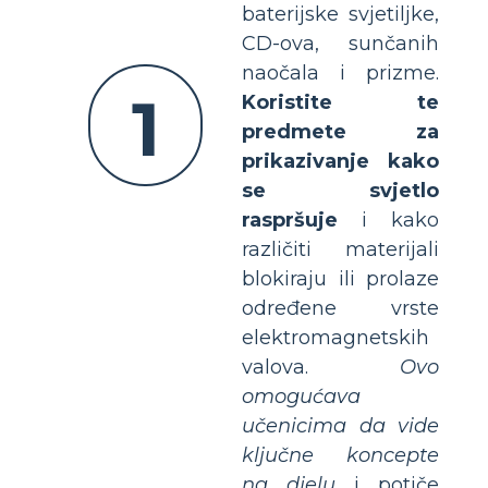
baterijske svjetiljke,
CD-ova, sunčanih
naočala i prizme.
1
Koristite te
predmete za
prikazivanje kako
se svjetlo
raspršuje
i kako
različiti materijali
blokiraju ili prolaze
određene vrste
elektromagnetskih
valova.
Ovo
omogućava
učenicima da vide
ključne koncepte
na djelu
i potiče