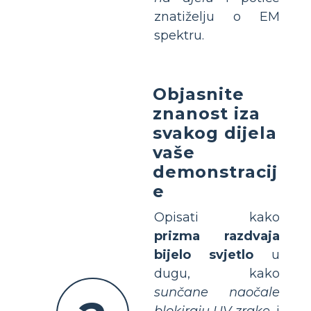
znatiželju o EM
spektru.
Objasnite
znanost iza
svakog dijela
vaše
demonstracij
e
Opisati kako
prizma razdvaja
bijelo svjetlo
u
dugu, kako
sunčane naočale
blokiraju UV zrake
, i