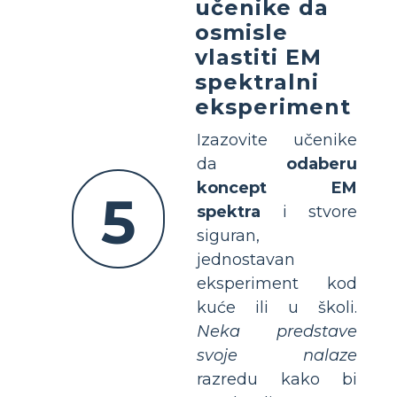
učenike da
osmisle
vlastiti EM
spektralni
eksperiment
Izazovite učenike
da
odaberu
koncept EM
5
spektra
i stvore
siguran,
jednostavan
eksperiment kod
kuće ili u školi.
Neka predstave
svoje nalaze
razredu kako bi