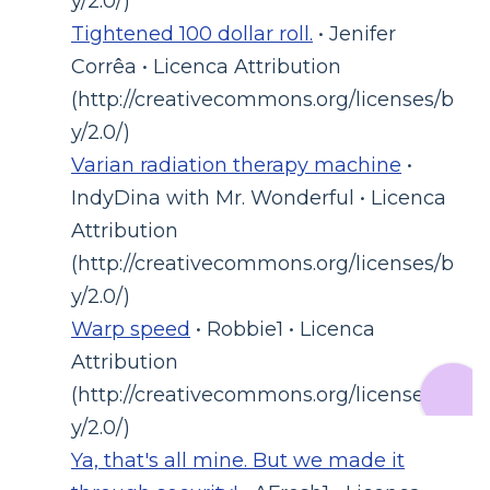
y/2.0/)
Tightened 100 dollar roll.
• Jenifer
Corrêa • Licenca Attribution
(http://creativecommons.org/licenses/b
y/2.0/)
Varian radiation therapy machine
•
IndyDina with Mr. Wonderful • Licenca
Attribution
(http://creativecommons.org/licenses/b
y/2.0/)
Warp speed
• Robbie1 • Licenca
Attribution
(http://creativecommons.org/licenses/b
y/2.0/)
Ya, that's all mine. But we made it