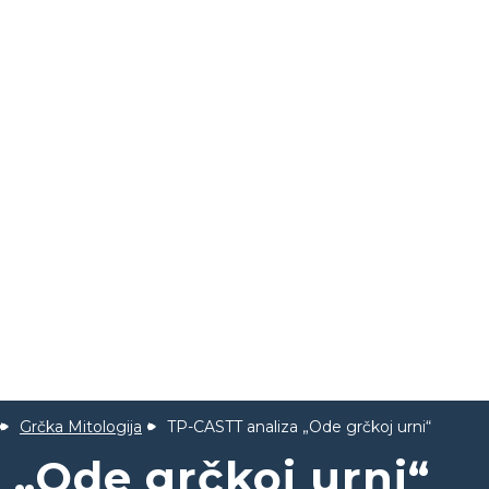
Grčka Mitologija
TP-CASTT analiza „Ode grčkoj urni“
 „Ode grčkoj urni“