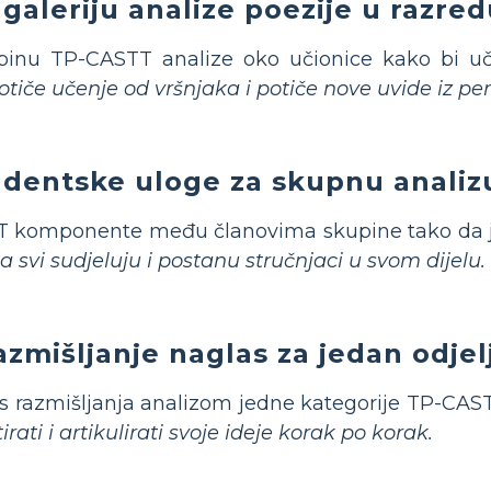
 galeriju analize poezije u razre
nu TP-CASTT analize oko učionice kako bi učeni
tiče učenje od vršnjaka i potiče nove uvide iz pe
tudentske uloge za skupnu analiz
komponente među članovima skupine tako da je
 svi sudjeluju i postanu stručnjaci u svom dijelu.
azmišljanje naglas za jedan odje
s razmišljanja analizom jedne kategorije TP-CAS
irati i artikulirati svoje ideje korak po korak.