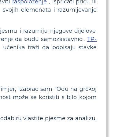
aviti
raspoloženje
, ispričati priču ili
je svojih elemenata i razumijevanje
jesmu i razumiju njegove dijelove.
renje da budu samozastavnici.
TP-
učenika traži da popisaju stavke
 primjer, izabrao sam "Odu na grčkoj
nost može se koristiti s bilo kojom
 odabiru vlastite pjesme za analizu,