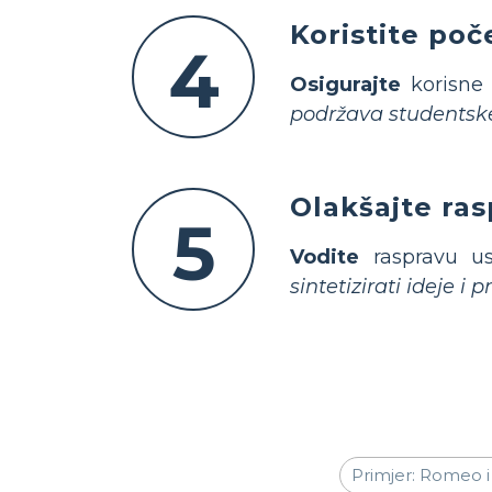
Koristite poč
4
Osigurajte
korisne p
podržava studentske 
Olakšajte ra
5
Vodite
raspravu usp
sintetizirati ideje i