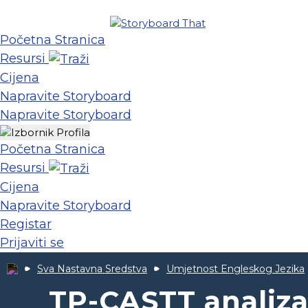
Početna Stranica
Resursi
Cijena
Napravite Storyboard
Napravite Storyboard
Početna Stranica
Resursi
Cijena
Napravite Storyboard
Registar
Prijaviti se
Sva Nastavna Sredstva
Umjetnost Engleskog Jezika
TP-CASTT analiza