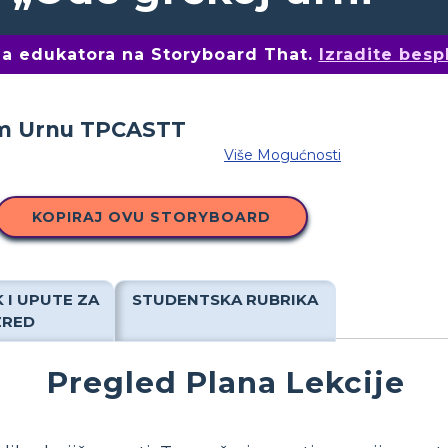
ima edukatora na Storyboard That.
Izradite besp
Više Mogućnosti
KOPIRAJ OVU STORYBOARD
 I UPUTE ZA
STUDENTSKA RUBRIKA
ZRED
Pregled Plana Lekcije