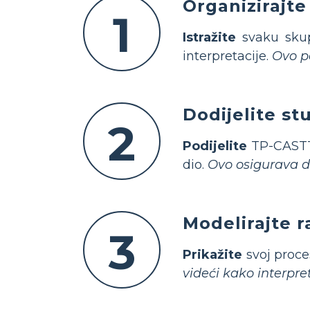
Organizirajte
1
Istražite
svaku skupi
interpretacije.
Ovo po
Dodijelite s
2
Podijelite
TP-CASTT 
dio.
Ovo osigurava da
Modelirajte r
3
Prikažite
svoj proce
videći kako interpret