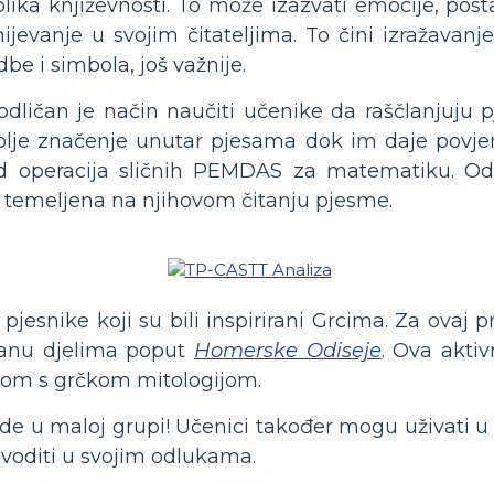
blika književnosti. To može izazvati emocije, post
ijevanje u svojim čitateljima. To čini izražavan
e i simbola, još važnije.
dličan je način naučiti učenike da raščlanjuju p
lje značenje unutar pjesama dok im daje povje
ed operacija sličnih PEMDAS za matematiku. Od 
a temeljena na njihovom čitanju pjesme.
 pjesnike koji su bili inspirirani Grcima. Za ovaj
iranu djelima poput
Homerske Odiseje
. Ova aktiv
om s grčkom mitologijom.
ade u maloj grupi! Učenici također mogu uživati u
voditi u svojim odlukama.