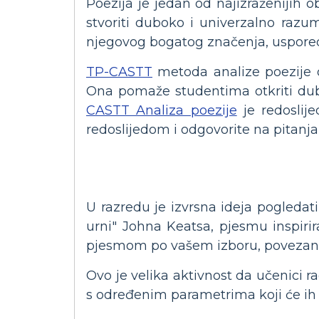
Poezija je jedan od najizraženijih o
stvoriti duboko i univerzalno razum
njegovog bogatog značenja, usporedb
TP-CASTT
metoda analize poezije o
Ona pomaže studentima otkriti dub
CASTT Analiza poezije
je redoslij
redoslijedom i odgovorite na pitanj
U razredu je izvrsna ideja pogledati
urni" Johna Keatsa, pjesmu inspir
pjesmom po vašem izboru, povezan
Ovo je velika aktivnost da učenici r
s određenim parametrima koji će ih 