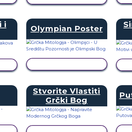
 i
S
Olympian Poster
PRIKAŽI AKTIVNOST
T
Stvorite Vlastiti
Pu
Grčki Bog
T
PRIKAŽI AKTIVNOST