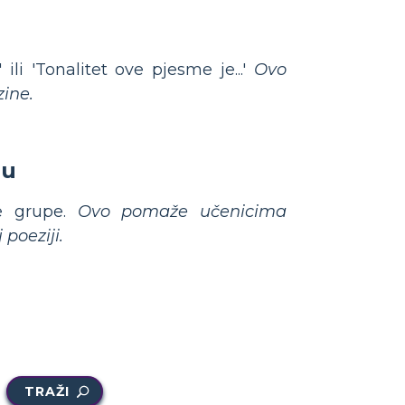
li 'Tonalitet ove pjesme je...'
Ovo
zine.
du
te grupe.
Ovo pomaže učenicima
 poeziji.
TRAŽI