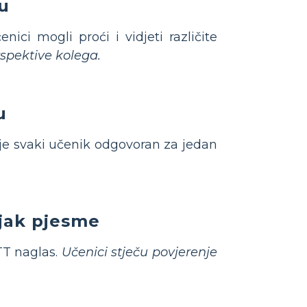
du
ci mogli proći i vidjeti različite
rspektive kolega.
u
 svaki učenik odgovoran za jedan
ljak pjesme
TT naglas.
Učenici stječu povjerenje