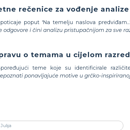
etne rečenice za vođenje analize
oticaje poput 'Na temelju naslova predviđam...' i
odgovore i čini analizu pristupačnijom za sve ra
spravu o temama u cijelom razre
oređujući teme koje su identificirale različi
 prepoznati ponavljajuće motive u grčko-inspiriranoj