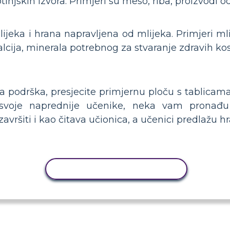
otinjskih izvora. Primjeri su meso, riba, proizvodi od
jeka i hrana napravljena od mlijeka. Primjeri mli
lcija, minerala potrebnog za stvaranje zdravih kost
 podrška, presjecite primjernu ploču s tablicama
i svoje naprednije učenike, neka vam pronađ
vršiti i kao čitava učionica, a učenici predlažu h
KOPIRANJE AKTIVNOSTI