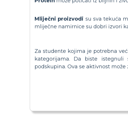
Protein
može poticati iz biljnih i živ
Mliječni proizvodi
su sva tekuća mli
mliječne namirnice su dobri izvori ka
Za studente kojima je potrebna veća
kategorijama. Da biste istegnul
podskupina. Ova se aktivnost može za