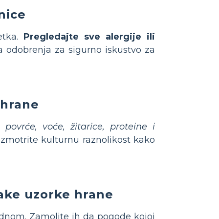
nice
etka.
Pregledajte sve alergije ili
a odobrenja za sigurno iskustvo za
 hrane
u:
povrće, voće, žitarice, proteine i
azmotrite kulturnu raznolikost kako
vake uzorke hrane
dnom. Zamolite ih da pogode kojoj