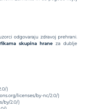
zorci odgovaraju zdravoj prehrani.
afikama skupina hrane
za dublje
.0/)
ns.org/licenses/by-nc/2.0/)
s/by/2.0/)
.0/)