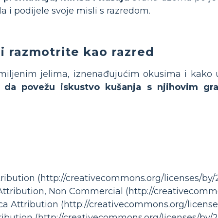
a i podijele svoje misli s razredom.
i razmotrite kao razred
miljenim jelima, iznenađujućim okusima i kako u
 da povežu iskustvo kušanja s njihovim gr
ribution (http://creativecommons.org/licenses/by/2
Attribution, Non Commercial (http://creativecommo
ca Attribution (http://creativecommons.org/license
ribution (http://creativecommons.org/licenses/by/2