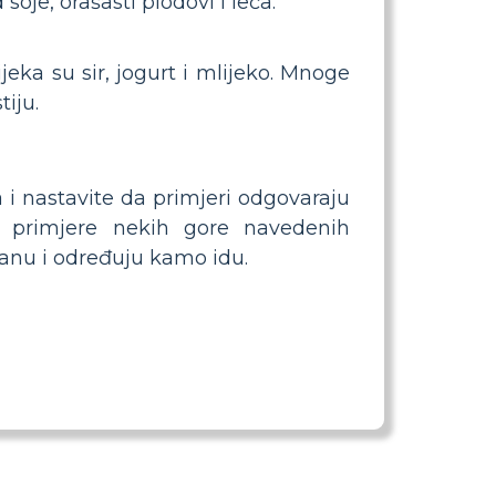
 soje, orašasti plodovi i leća.
jeka su sir, jogurt i mlijeko. Mnoge
iju.
 i nastavite da primjeri odgovaraju
u primjere nekih gore navedenih
ranu i određuju kamo idu.