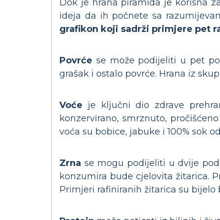
Dok je hrana piramida je korisna 
ideja da ih počnete sa razumijeva
grafikon koji sadrži primjere pet r
Povrće
se može podijeliti u pet po
grašak i ostalo povrće. Hrana iz skupi
Voće
je ključni dio zdrave prehra
konzervirano, smrznuto, pročišćeno i
voća su bobice, jabuke i 100% sok o
Zrna
se mogu podijeliti u dvije pods
konzumira bude cjelovita žitarica. Pr
Primjeri rafiniranih žitarica su bijelo b