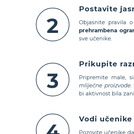
Postavite jas
2
Objasnite pravila o
prehrambena ogran
sve učenike.
Prikupite raz
3
Pripremite male, s
mliječne proizvode
.
bi aktivnost bila zan
Vodi učenike
4
Pozovite učenike d