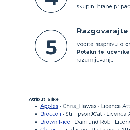
skupini hrane pripad
Razgovarajte 
5
Vodite raspravu o o
Potaknite učenike
razumijevanje.
Atributi Slike
Apples
• Chris_Hawes • Licenca Att
Broccoli
• StimpsonJCat • Licenca 
Brown Rice
• Dani and Rob • Licen
Cheese
• andypowe11 • Licenca Att