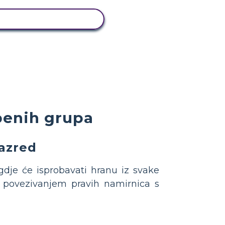
PRIKAŽI AKTIVNOST
benih grupa
razred
dje će isprobavati hranu iz svake
povezivanjem pravih namirnica s