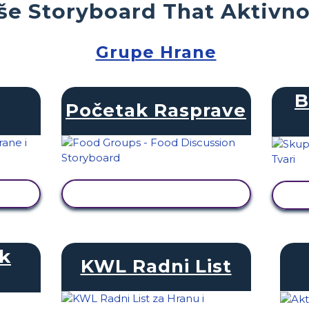
še Storyboard That Aktivno
Grupe Hrane
B
Početak Rasprave
T
PRIKAŽI AKTIVNOST
ik
KWL Radni List