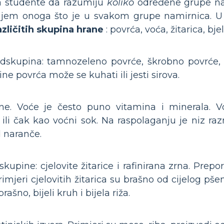
za studente da razumiju
koliko
određene grupe nami
njem onoga što je u svakom grupe namirnica. U 
azličitih skupina hrane
: povrća, voća, žitarica, bj
dskupina: tamnozeleno povrće, škrobno povrće, 
ne povrća može se kuhati ili jesti sirova.
ne. Voće je često puno vitamina i minerala. V
li čak kao voćni sok. Na raspolaganju je niz razn
d naranče.
kupine: cjelovite žitarice i rafinirana zrna. Prepo
imjeri cjelovitih žitarica su brašno od cijelog pše
rašno, bijeli kruh i bijela riža.