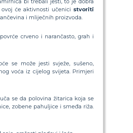
rnica bi trebali jesti, to je dobra
ovoj će aktivnosti učenici
stvoriti
elančevina i mliječnih proizvoda.
povrće crveno i narančasto, grah i
oće se može jesti svježe, sušeno,
og voća iz cijelog svijeta. Primjeri
ruča se da polovina žitarica koja se
nice, zobene pahuljice i smeđa riža.