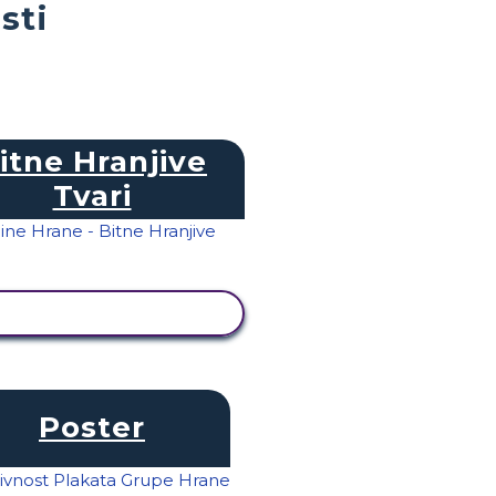
sti
itne Hranjive
Tvari
PRIKAŽI AKTIVNOST
Poster