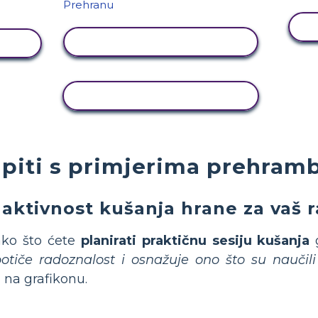
PRIKAŽI AKTIVNOST
T
KOPIRANJE AKTIVNOSTI
piti s primjerima prehram
 aktivnost kušanja hrane za vaš 
ako što ćete
planirati praktičnu sesiju kušanja
g
otiče radoznalost i osnažuje ono što su naučili
 na grafikonu.