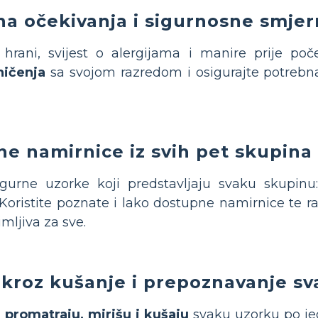
na očekivanja i sigurnosne smjer
 hrani, svijest o alergijama i manire prije poč
ičenja
sa svojom razredom i osigurajte potrebn
ne namirnice iz svih pet skupina
igurne uzorke koji predstavljaju svaku skupin
 Koristite poznate i lako dostupne namirnice te r
imljiva za sve.
 kroz kušanje i prepoznavanje s
a
promatraju, mirišu i kušaju
svaku uzorku po je