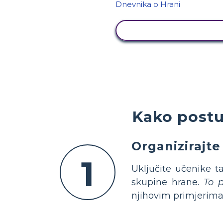
PRIKAŽI AKTIVNOS
Kako postu
Organizirajte
1
Uključite učenike t
skupine hrane.
To p
njihovim primjerima