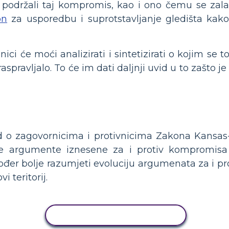
 podržali taj kompromis, kao i ono čemu se zalaže 
on
za usporedbu i suprotstavljanje gledišta kak
ici će moći analizirati i sintetizirati o kojim s
spravljalo. To će im dati daljnji uvid u to zašto j
 o zagovornicima i protivnicima Zakona Kansas-
e argumente iznesene za i protiv kompromisa 
đer bolje razumjeti evoluciju argumenata za i prot
i teritorij.
KOPIRANJE AKTIVNOSTI