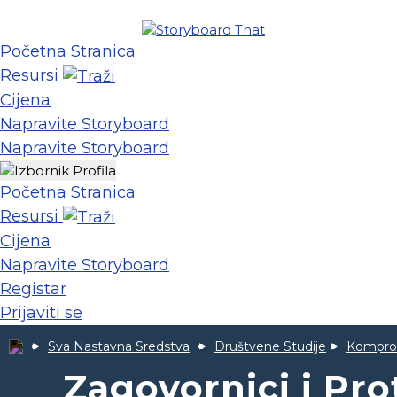
Početna Stranica
Resursi
Cijena
Napravite Storyboard
Napravite Storyboard
Početna Stranica
Resursi
Cijena
Napravite Storyboard
Registar
Prijaviti se
Sva Nastavna Sredstva
Društvene Studije
Komprom
Zagovornici i Pro