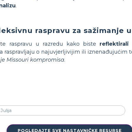
nalizu
.
leksivnu raspravu za sažimanje 
te raspravu u razredu kako biste
reflektira
 raspravljaju o najuvjerljivijim ili iznenađujućim
je Missouri kompromisa
.
POGLEDAJTE SVE NASTAVNIČKE RESURSE