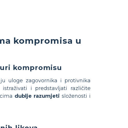
cima kompromisa u
souri kompromisu
aju uloge zagovornika i protivnika
raživati i predstavljati različite
icima
dublje razumjeti
složenosti i
nih likova