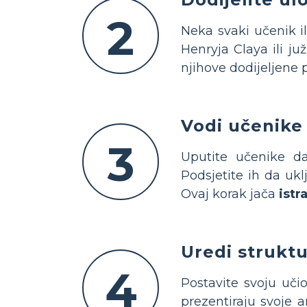
2
Neka svaki učenik il
Henryja Claya ili ju
njihove dodijeljene 
Vodi učenike
3
Uputite učenike d
Podsjetite ih da uk
Ovaj korak jača
istr
Uredi strukt
4
Postavite svoju uč
prezentiraju svoje 