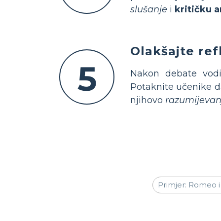
slušanje
i
kritičku a
Olakšajte ref
5
Nakon debate vodi
Potaknite učenike da
njihovo
razumijevan