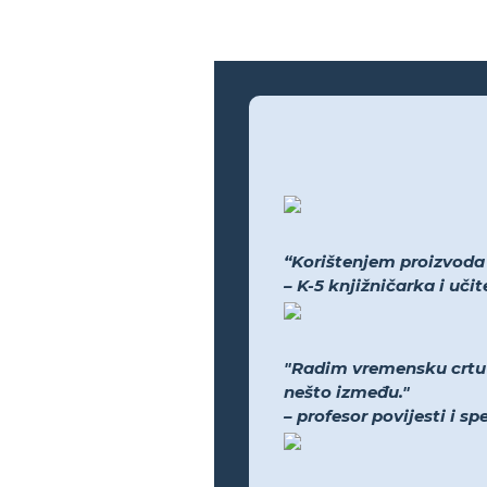
“Korištenjem proizvoda bi
– K-5 knjižničarka i uči
"Radim vremensku crtu N
nešto između."
– profesor povijesti i s