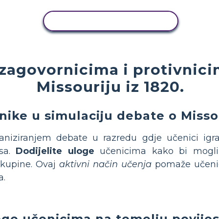
KOPIRANJE AKTIVNOSTI
 zagovornicima i protivni
Missouriju iz 1820.
enike u simulaciju debate o Mis
ganiziranjem debate u razredu gdje učenici igr
sa.
Dodijelite uloge
učenicima kako bi mogli ist
 skupine. Ovaj
aktivni način učenja
pomaže učen
a.
oge učenicima na temelju povijes