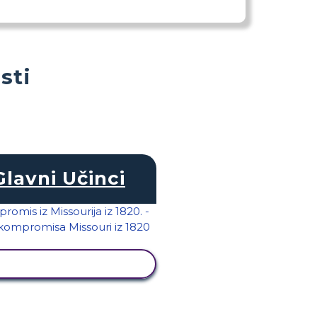
sti
Glavni Učinci
PRIKAŽI AKTIVNOST