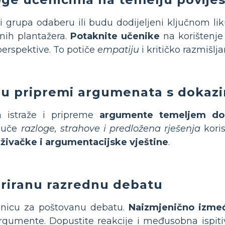
i grupa odaberu ili budu dodijeljeni ključnom liku
žnih plantažera.
Potaknite učenike
na korištenje
perspektive. To potiče
empatiju
i kritičko razmišlja
 u pripremi argumenata s dokaz
a istraže i pripreme
argumente temeljem do
ljuče
razloge, strahove i predložena rješenja
koris
aživačke i argumentacijske vještine
.
uriranu razrednu debatu
ionicu za poštovanu debatu.
Naizmjenično izmeđ
argumente. Dopustite reakcije i međusobna ispit