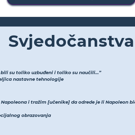
Svjedočanstva
li su toliko uzbuđeni i toliko su naučili...”
teljica nastavne tehnologije
apoleona i tražim [učenike] da odrede je li Napoleon bio
pecijalnog obrazovanja