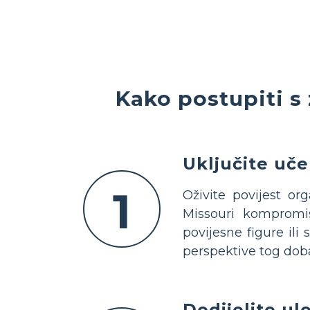
Kako postupiti s
Uključite uč
1
Oživite povijest or
Missouri kompromi
povijesne figure ili
perspektive tog dob
Dodijelite ul