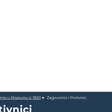
is u Missouriju iz 1820
Zagovornici i Protivnici
tivnici