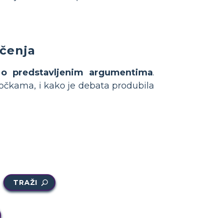
učenja
li o predstavljenim argumentima
.
 točkama, i kako je debata produbila
TRAŽI