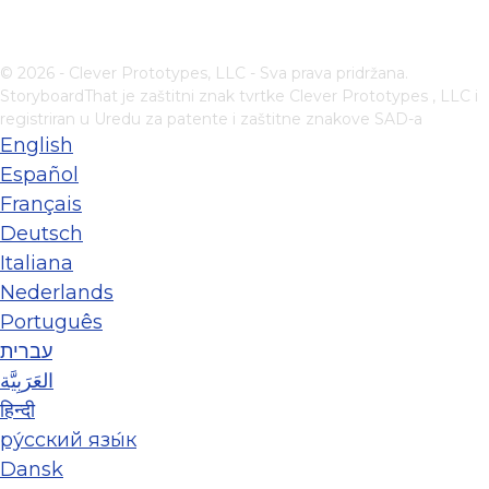
© 2026 - Clever Prototypes, LLC - Sva prava pridržana.
StoryboardThat je zaštitni znak tvrtke
Clever Prototypes , LLC
i
registriran u Uredu za patente i zaštitne znakove SAD-a
English
Español
Français
Deutsch
Italiana
Nederlands
Português
עברית
العَرَبِيَّة
हिन्दी
ру́сский язы́к
Dansk