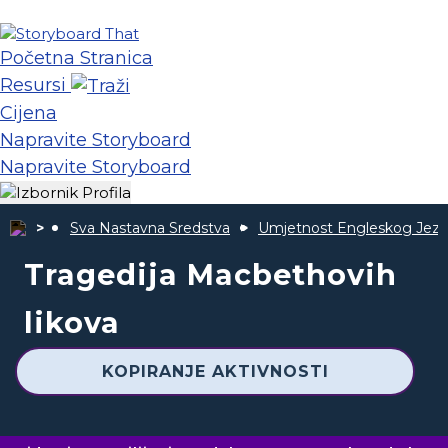
Početna Stranica
Resursi
Cijena
Napravite Storyboard
Napravite Storyboard
Sva Nastavna Sredstva
Umjetnost Engleskog Jezi
Tragedija Macbethovih
likova
KOPIRANJE AKTIVNOSTI