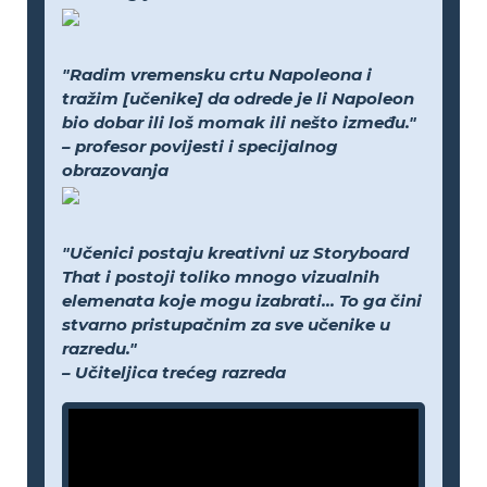
"Radim vremensku crtu Napoleona i
tražim [učenike] da odrede je li Napoleon
bio dobar ili loš momak ili nešto između."
– profesor povijesti i specijalnog
obrazovanja
"Učenici postaju kreativni uz Storyboard
That i postoji toliko mnogo vizualnih
elemenata koje mogu izabrati... To ga čini
stvarno pristupačnim za sve učenike u
razredu."
– Učiteljica trećeg razreda