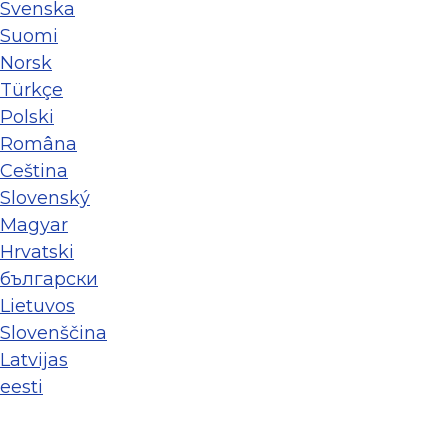
Svenska
Suomi
Norsk
Türkçe
Polski
Româna
Ceština
Slovenský
Magyar
Hrvatski
български
Lietuvos
Slovenščina
Latvijas
eesti