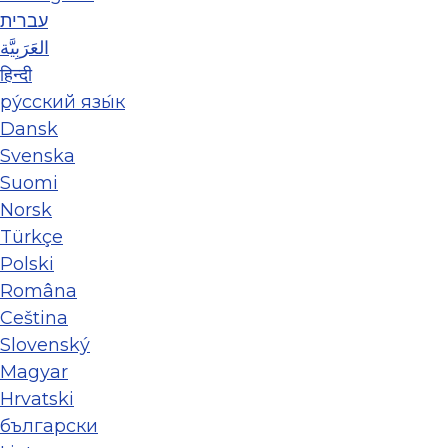
עברית
العَرَبِيَّة
हिन्दी
ру́сский язы́к
Dansk
Svenska
Suomi
Norsk
Türkçe
Polski
Româna
Ceština
Slovenský
Magyar
Hrvatski
български