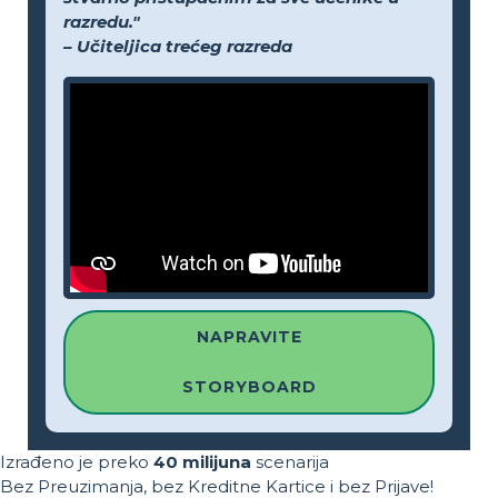
razredu."
– Učiteljica trećeg razreda
NAPRAVITE
STORYBOARD
Izrađeno je preko
40 milijuna
scenarija
Bez Preuzimanja, bez Kreditne Kartice i bez Prijave!