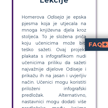
Homerova
Odiseja
je epska
pjesma koja je utjecala na
mnoga književna djela kroz
stoljeća. To je složena priča
koju učenicima može biti
FAQ
teško sažeti. Ovaj projekt
Što je Infografika i 
Vizualni prikaz informacija koji se zove infografika koristi tekst, grafiku, grafikone i grafikone 
Što se sastoji od bitnih komponent
Glavni elementi u infografici su: Naslov i Naslov: Naslov sažima ključnu ideju, dok zaglavlja usmjeravaju čitatelje na različite odjeljke, Vizuali: Slike, crteži, ikone i grafikoni daju informacijama vizualni kontekst i olakšavaju razumijevanje, Dijagrami i grafikoni: Ovi grafički prikazi
Kako mogu održati svoj dizajn kohez
Tajna profesionalne infografike je dosljednost. 
plakata s infografikom nudi
učenicima priliku da sažeti
najvažnije dijelove Odiseje i
prikažu ih na jasan i uvjerljiv
način. Učenici mogu koristiti
priloženi infografski
predložak. Alternativno,
nastavnici mogu dodati više