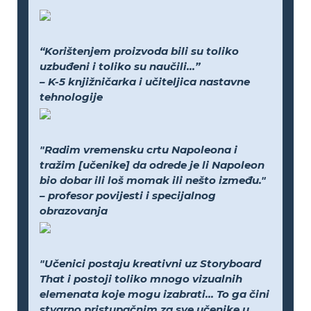
“Korištenjem proizvoda bili su toliko
uzbuđeni i toliko su naučili...”
– K-5 knjižničarka i učiteljica nastavne
tehnologije
"Radim vremensku crtu Napoleona i
tražim [učenike] da odrede je li Napoleon
bio dobar ili loš momak ili nešto između."
– profesor povijesti i specijalnog
obrazovanja
"Učenici postaju kreativni uz Storyboard
That i postoji toliko mnogo vizualnih
elemenata koje mogu izabrati... To ga čini
stvarno pristupačnim za sve učenike u