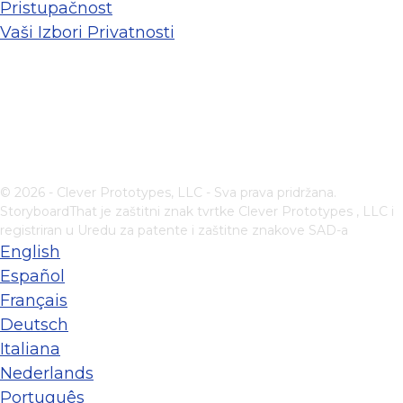
Pristupačnost
Vaši Izbori Privatnosti
© 2026 - Clever Prototypes, LLC - Sva prava pridržana.
StoryboardThat je zaštitni znak tvrtke
Clever Prototypes , LLC
i
registriran u Uredu za patente i zaštitne znakove SAD-a
English
Español
Français
Deutsch
Italiana
Nederlands
Português