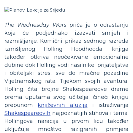
The Wednesday Wars
priča je o odrastanju
koja će podjednako izazvati smijeh i
razmišljanje. Komični prikaz sedmog razreda
izmišljenog Holling Hoodhooda, knjiga
također otkriva neočekivane emocionalne
dubine dok Holling vodi nasilnike, prijateljstva
i obiteljski stres, sve do mračne pozadine
Vijetnamskog rata. Tijekom svojih avantura,
Holling čita brojne Shakespeareove drame
prema uputama svog učitelja, čineći knjigu
prepunom
književnih aluzija
i istraživanja
Shakespeareovih
najpoznatijih stihova i tema.
Hollingova naracija u prvom licu također
uključuje mnoštvo razigranih primjera