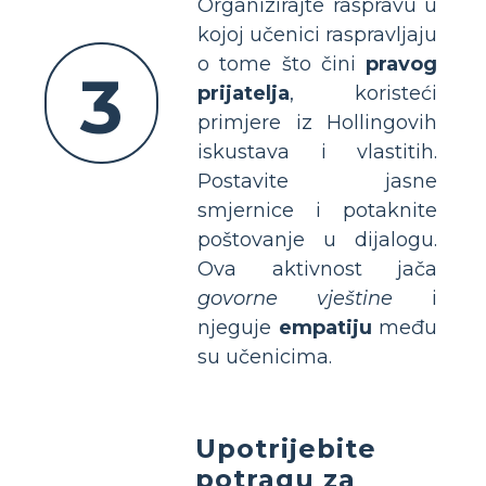
Organizirajte raspravu u
kojoj učenici raspravljaju
o tome što čini
pravog
3
prijatelja
, koristeći
primjere iz Hollingovih
iskustava i vlastitih.
Postavite jasne
smjernice i potaknite
poštovanje u dijalogu.
Ova aktivnost jača
govorne vještine
i
njeguje
empatiju
među
su učenicima.
Upotrijebite
potragu za