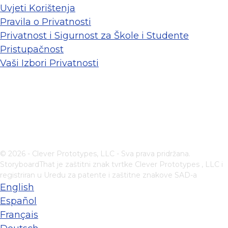
Uvjeti Korištenja
Pravila o Privatnosti
Privatnost i Sigurnost za Škole i Studente
Pristupačnost
Vaši Izbori Privatnosti
© 2026 - Clever Prototypes, LLC - Sva prava pridržana.
StoryboardThat je zaštitni znak tvrtke
Clever Prototypes , LLC
i
registriran u Uredu za patente i zaštitne znakove SAD-a
English
Español
Français