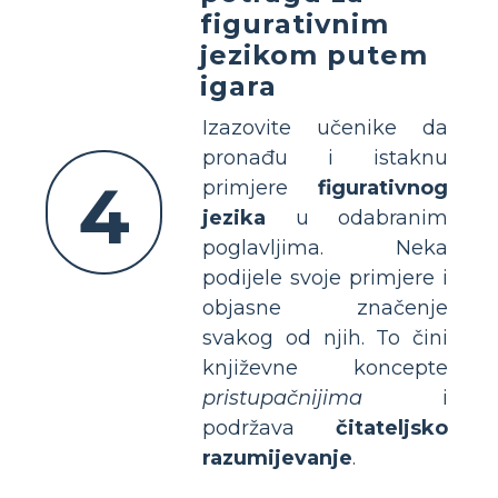
figurativnim
jezikom putem
igara
Izazovite učenike da
pronađu i istaknu
4
primjere
figurativnog
jezika
u odabranim
poglavljima. Neka
podijele svoje primjere i
objasne značenje
svakog od njih. To čini
književne koncepte
pristupačnijima
i
podržava
čitateljsko
razumijevanje
.