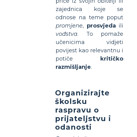
priče iz svojih obitelji ili
zajednica koje se
odnose na teme poput
promjene
,
prosvjeda
ili
vođstva
. To pomaže
učenicima vidjeti
povijest kao relevantnu i
potiče
kritičko
razmišljanje
.
Organizirajte
školsku
raspravu o
prijateljstvu i
odanosti