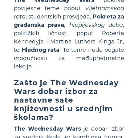
povijesne teme poput
Vijetnamskog
rata
, studentskih prosvjeda,
Pokreta za
građanska prava
,
hippijevskog doba
,
političkih ličnosti poput Roberta
Kennedyja i Martina Luthera Kinga Jr.,
te
Hladnog rata
. Te teme nude bogate
mogućnosti za međupredmetne
lekcije.
Zašto je The Wednesday
Wars dobar izbor za
nastavne sate
književnosti u srednjim
školama?
The Wednesday Wars
je dobar izbor
za srednje škole jer kombinira humor,