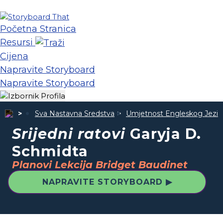
Početna Stranica
Resursi
Cijena
Napravite Storyboard
Napravite Storyboard
Sva Nastavna Sredstva
Umjetnost Engleskog Jezik
Srijedni ratovi
Garyja D.
Schmidta
Planovi Lekcija Bridget Baudinet
NAPRAVITE STORYBOARD ▶