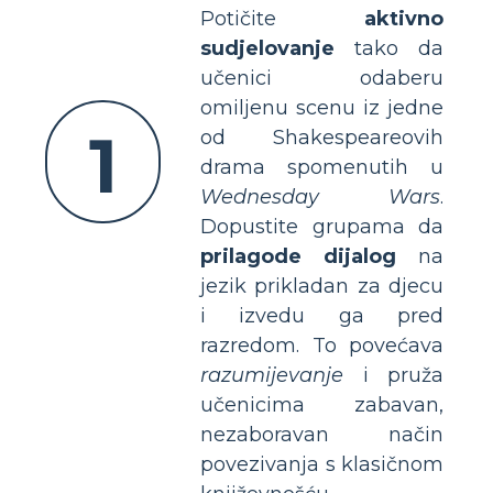
Potičite
aktivno
sudjelovanje
tako da
učenici odaberu
omiljenu scenu iz jedne
1
od Shakespeareovih
drama spomenutih u
Wednesday Wars
.
Dopustite grupama da
prilagode dijalog
na
jezik prikladan za djecu
i izvedu ga pred
razredom. To povećava
razumijevanje
i pruža
učenicima zabavan,
nezaboravan način
povezivanja s klasičnom