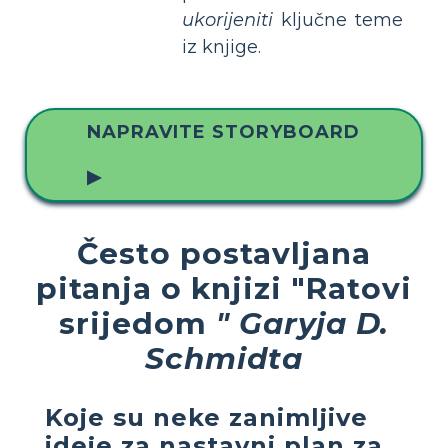
ukorijeniti
ključne teme
iz knjige.
NAPRAVITE STORYBOARD
▶
Često postavljana
pitanja o knjizi "Ratovi
srijedom
" Garyja D.
Schmidta
Koje su neke zanimljive
ideje za nastavni plan za