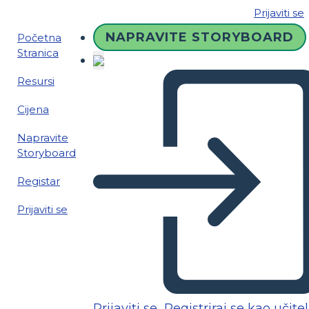
Prijaviti se
NAPRAVITE STORYBOARD
Početna
Stranica
Resursi
Cijena
Napravite
Storyboard
Registar
Prijaviti se
Prijaviti se
Registriraj se kao učitel