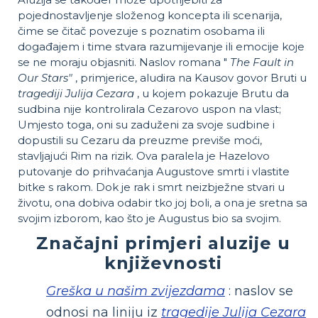
pojednostavljenje složenog koncepta ili scenarija,
čime se čitač povezuje s poznatim osobama ili
događajem i time stvara razumijevanje ili emocije koje
se ne moraju objasniti. Naslov romana "
The Fault in
Our Stars"
, primjerice, aludira na Kausov govor Bruti u
tragediji Julija Cezara
, u kojem pokazuje Brutu da
sudbina nije kontrolirala Cezarovo uspon na vlast;
Umjesto toga, oni su zaduženi za svoje sudbine i
dopustili su Cezaru da preuzme previše moći,
stavljajući Rim na rizik. Ova paralela je Hazelovo
putovanje do prihvaćanja Augustove smrti i vlastite
bitke s rakom. Dok je rak i smrt neizbježne stvari u
životu, ona dobiva odabir tko joj boli, a ona je sretna sa
svojim izborom, kao što je Augustus bio sa svojim.
Značajni primjeri aluzije u
književnosti
Greška u našim zvijezdama
: naslov se
odnosi na liniju iz
tragedije Julija Cezara