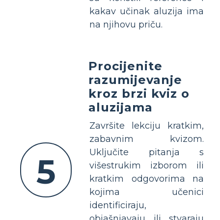
kakav učinak aluzija ima
na njihovu priču.
Procijenite
razumijevanje
kroz brzi kviz o
aluzijama
Završite lekciju kratkim,
zabavnim kvizom.
Uključite pitanja s
5
višestrukim izborom ili
kratkim odgovorima na
kojima učenici
identificiraju,
objašnjavaju ili stvaraju