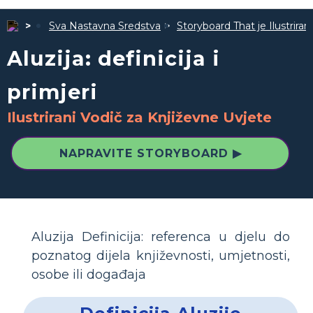
Sva Nastavna Sredstva
Storyboard That je Ilustrira
Aluzija: definicija i
primjeri
Ilustrirani Vodič za Književne Uvjete
NAPRAVITE STORYBOARD ▶
Aluzija Definicija: referenca u djelu do
poznatog dijela književnosti, umjetnosti,
osobe ili događaja