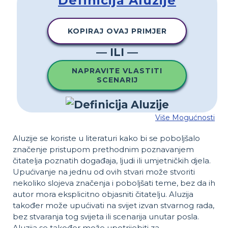
Definicija Aluzije
KOPIRAJ OVAJ PRIMJER
— ILI —
NAPRAVITE VLASTITI
SCENARIJ
Više Mogućnosti
Aluzije se koriste u literaturi kako bi se poboljšalo
značenje pristupom prethodnim poznavanjem
čitatelja poznatih događaja, ljudi ili umjetničkih djela.
Upućivanje na jednu od ovih stvari može stvoriti
nekoliko slojeva značenja i poboljšati teme, bez da ih
autor mora eksplicitno objasniti čitatelju. Aluzija
također može upućivati ​​na svijet izvan stvarnog rada,
bez stvaranja tog svijeta ili scenarija unutar posla.
Aluzija se također može upotrijebiti za