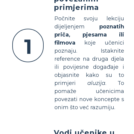
primjerima
Počnite svoju lekciju
dijeljenjem
poznatih
priča, pjesama ili
1
filmova
koje učenici
poznaju. Istaknite
reference na druga djela
ili povijesne događaje i
objasnite kako su to
primjeri
aluzija
. To
pomaže učenicima
povezati nove koncepte s
onim što već razumiju.
Vodi učenike u