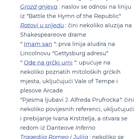
Grozd gnjeva
: naslov se odnosi na liniju
iz "Battle the Hymn of the Republic"
Ratovi u srijedu
: čini nekoliko aluzija na
Shakespeareove drame
"
Imam san
": prva linija aludira na
Lincolnovu "Gettysburg adresu"
"
Ode na grčki urni
": upućuje na
nekoliko poznatih mitoloških grčkih
mjesta, uključujući Vale of Tempe i
plesove Arcade
"Pjesma ljubavi J. Alfreda Prufrocka": čini
nekoliko povijesnih referenci, uključujući
i prebijanje Ivana Krstitelja, a otvara se
redom iz Danteove
Inferno
Tragedija Romeo i Julija
: nekoliko se