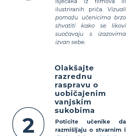
isječaka iz filmova ili
ilustriranih priča.
Vizuali
pomažu učenicima brzo
shvatiti kako se likovi
suočavaju s izazovima
izvan sebe.
Olakšajte
razrednu
raspravu o
uobičajenim
vanjskim
sukobima
2
Poticite učenike da
razmišljaju o stvarnim i