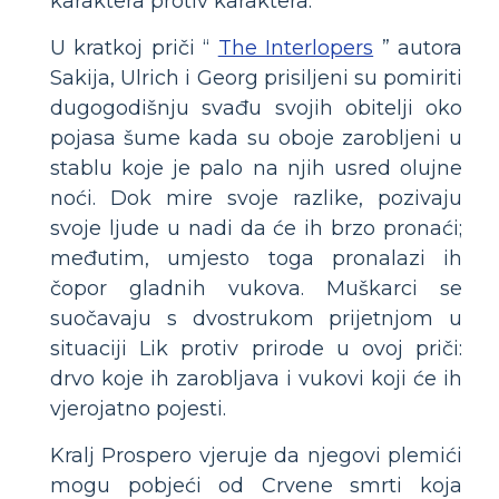
karaktera protiv karaktera.
U kratkoj priči “
The Interlopers
” autora
Sakija, Ulrich i Georg prisiljeni su pomiriti
dugogodišnju svađu svojih obitelji oko
pojasa šume kada su oboje zarobljeni u
stablu koje je palo na njih usred olujne
noći. Dok mire svoje razlike, pozivaju
svoje ljude u nadi da će ih brzo pronaći;
međutim, umjesto toga pronalazi ih
čopor gladnih vukova. Muškarci se
suočavaju s dvostrukom prijetnjom u
situaciji Lik protiv prirode u ovoj priči:
drvo koje ih zarobljava i vukovi koji će ih
vjerojatno pojesti.
Kralj Prospero vjeruje da njegovi plemići
mogu pobjeći od Crvene smrti koja