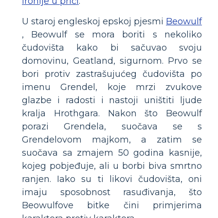
ironije u priči
.
U staroj engleskoj epskoj pjesmi
Beowulf
, Beowulf se mora boriti s nekoliko
čudovišta kako bi sačuvao svoju
domovinu, Geatland, sigurnom. Prvo se
bori protiv zastrašujućeg čudovišta po
imenu Grendel, koje mrzi zvukove
glazbe i radosti i nastoji uništiti ljude
kralja Hrothgara. Nakon što Beowulf
porazi Grendela, suočava se s
Grendelovom majkom, a zatim se
suočava sa zmajem 50 godina kasnije,
kojeg pobjeđuje, ali u borbi biva smrtno
ranjen. Iako su ti likovi čudovišta, oni
imaju sposobnost rasuđivanja, što
Beowulfove bitke čini primjerima