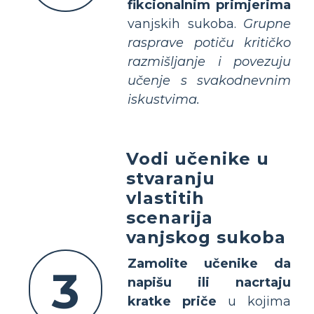
fikcionalnim primjerima
vanjskih sukoba.
Grupne
rasprave potiču kritičko
razmišljanje i povezuju
učenje s svakodnevnim
iskustvima.
Vodi učenike u
stvaranju
vlastitih
scenarija
vanjskog sukoba
Zamolite učenike da
3
napišu ili nacrtaju
kratke priče
u kojima