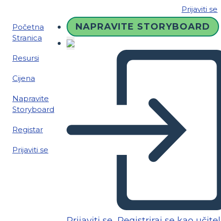
Prijaviti se
NAPRAVITE STORYBOARD
Početna
Stranica
Resursi
Cijena
Napravite
Storyboard
Registar
Prijaviti se
Prijaviti se
Registriraj se kao učitel