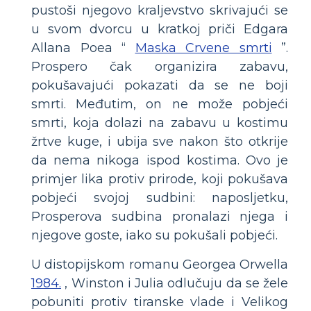
pustoši njegovo kraljevstvo skrivajući se
u svom dvorcu u kratkoj priči Edgara
Allana Poea “
Maska Crvene smrti
”.
Prospero čak organizira zabavu,
pokušavajući pokazati da se ne boji
smrti. Međutim, on ne može pobjeći
smrti, koja dolazi na zabavu u kostimu
žrtve kuge, i ubija sve nakon što otkrije
da nema nikoga ispod kostima. Ovo je
primjer lika protiv prirode, koji pokušava
pobjeći svojoj sudbini: naposljetku,
Prosperova sudbina pronalazi njega i
njegove goste, iako su pokušali pobjeći.
U distopijskom romanu Georgea Orwella
1984.
, Winston i Julia odlučuju da se žele
pobuniti protiv tiranske vlade i Velikog