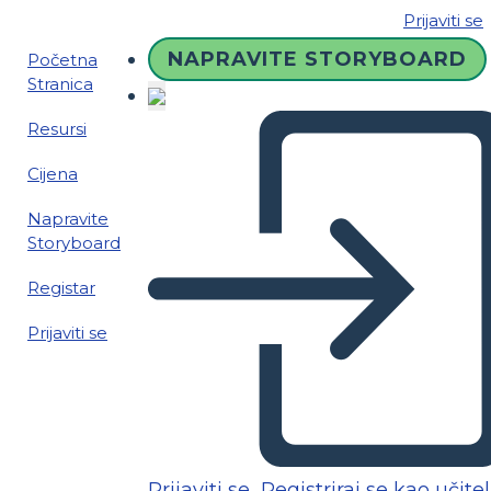
Prijaviti se
NAPRAVITE STORYBOARD
Početna
Stranica
Resursi
Cijena
Napravite
Storyboard
Registar
Prijaviti se
Prijaviti se
Registriraj se kao učitel