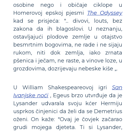
osobine nego i običaje ciklope u
Homerovoj epskoj pjesmi
The Odyssey
kad se prisjeća: "... divovi, louts, bez
zakona da ih blagoslovi. U neznanju,
ostavljajući plodove zemlje u otajstvo
besmrtnim bogovima, ne rade i ne sijaju
rukom, niti dok zemlja, iako zrnata
pšenica i ječam, ne raste, a vinove loze, u
grozdovima, dozrijevaju nebeske kiše „.
U William Shakespeareovoj igri
San
Ivanjske noći
, Egeus brzo utvrđuje da je
Lysander udvarala svoju kćer Hermiju
usprkos činjenici da želi da se Demetrius
oženi. On kaže: "Ovaj je čovjek začarao
grudi mojega djeteta. Ti si Lysander,