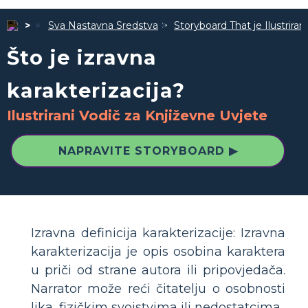
Sva Nastavna Sredstva
Storyboard That je Ilustrira
Što je izravna
karakterizacija?
Ilustrirani Vodič za Književne Uvjete
NAPRAVITE STORYBOARD ▶
Izravna definicija karakterizacije: Izravna
karakterizacija je opis osobina karaktera
u priči od strane autora ili pripovjedača.
Narrator može reći čitatelju o osobnosti
lika, fizičkim svojstvima ili nedostatcima.