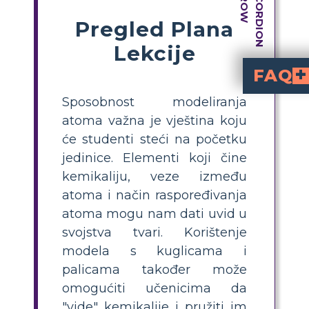
Pregled Plana
Lekcije
FAQ
Koja je razlika iz
prikazuju atome različitih elemenata povezane zajedn
prikazuju dvije ili više tvari (elemenata ili sp
Kako mogu učinko
kako biste vizualizirali kako se atomi povezuju za tvorbu elemenata i 
Koje materijale trebam
Trebat će vam obojene kuglice (za atome), štapovi (za veze) i tablica ili radni list za označavanje. Mogu se koristiti i online alati ili fizički kompleti za razrednu uporabu.
Zašto je modelir
pomaže učenicima s
, te gradi č
Koji su primjeri
za elemente
za spojeve i mješavinu ž
Sposobnost modeliranja
atoma važna je vještina koju
će studenti steći na početku
jedinice. Elementi koji čine
kemikaliju, veze između
atoma i način raspoređivanja
atoma mogu nam dati uvid u
svojstva tvari. Korištenje
modela s kuglicama i
palicama također može
omogućiti učenicima da
"vide" kemikalije i pružiti im