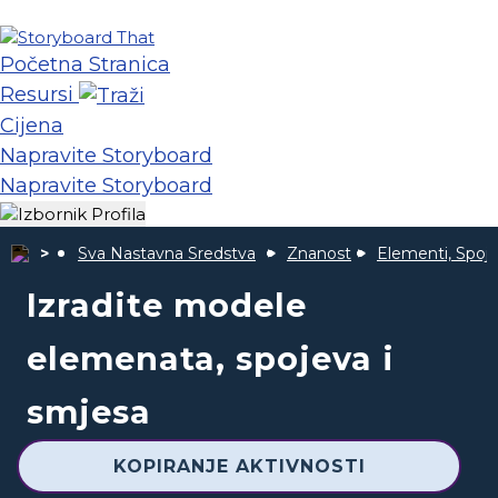
Početna Stranica
Resursi
Cijena
Napravite Storyboard
Napravite Storyboard
Sva Nastavna Sredstva
Znanost
Elementi, Spoje
Izradite modele
elemenata, spojeva i
smjesa
KOPIRANJE AKTIVNOSTI