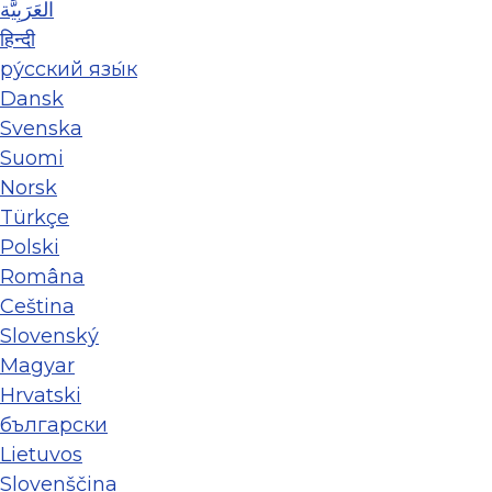
العَرَبِيَّة
हिन्दी
ру́сский язы́к
Dansk
Svenska
Suomi
Norsk
Türkçe
Polski
Româna
Ceština
Slovenský
Magyar
Hrvatski
български
Lietuvos
Slovenščina