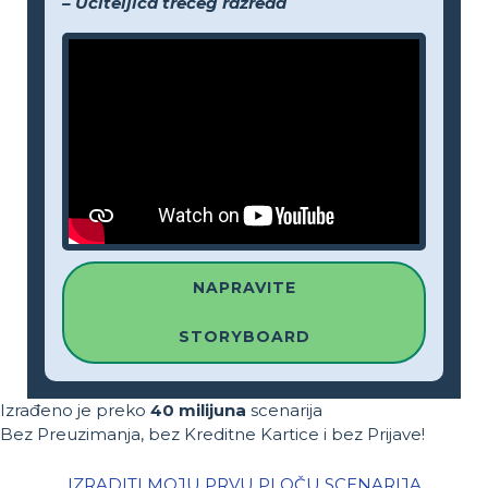
– Učiteljica trećeg razreda
NAPRAVITE
STORYBOARD
Izrađeno je preko
40 milijuna
scenarija
Bez Preuzimanja, bez Kreditne Kartice i bez Prijave!
IZRADITI MOJU PRVU PLOČU SCENARIJA