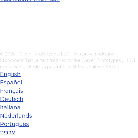
© 2026 - Clever Prototypes, LLC - Sva prava pridržana.
StoryboardThat je zaštitni znak tvrtke
Clever Prototypes , LLC
i
registriran u Uredu za patente i zaštitne znakove SAD-a
English
Español
Français
Deutsch
Italiana
Nederlands
Português
עברית