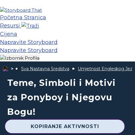
Početna Stranica
Resursi
Cijena
Napravite Storyboard
Napravite Storyboard
Sva Nastavna Sredstva
Umjetnost Engleskog Jezi
Teme, Simboli i Motivi
za Ponyboy i Njegovu
Bogu!
KOPIRANJE AKTIVNOSTI