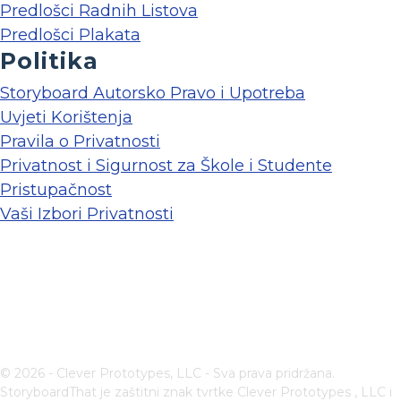
Predlošci Radnih Listova
Predlošci Plakata
Politika
Storyboard Autorsko Pravo i Upotreba
Uvjeti Korištenja
Pravila o Privatnosti
Privatnost i Sigurnost za Škole i Studente
Pristupačnost
Vaši Izbori Privatnosti
© 2026 - Clever Prototypes, LLC - Sva prava pridržana.
StoryboardThat je zaštitni znak tvrtke
Clever Prototypes , LLC
i