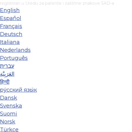
registriran u Uredu za patente i zaštitne znakove SAD-a
English
Español
Français
Deutsch
Italiana
Nederlands
Português
עברית
العَرَبِيَّة
हिन्दी
ру́сский язы́к
Dansk
Svenska
Suomi
Norsk
Türkçe