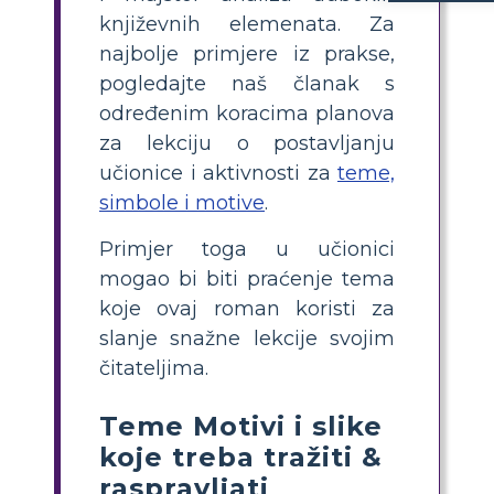
Simbol je objekt koji predstavlja nešto izvan sebe. Tema priče
Elementi poput teme u priči apstraktniji su i nekim učenicima ih je teško razumjeti. Ta
književnih elemenata. Za
najbolje primjere iz prakse,
pogledajte naš članak s
određenim koracima planova
za lekciju o postavljanju
učionice i aktivnosti za
teme,
simbole i motive
.
Primjer toga u učionici
mogao bi biti praćenje tema
koje ovaj roman koristi za
slanje snažne lekcije svojim
čitateljima.
Teme Motivi i slike
koje treba tražiti &
raspravljati