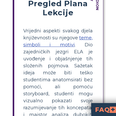
Pregled Plana
Lekcije
Vrijedni aspekti svakog djela
književnosti su njegove
teme,
simboli i motivi
. Dio
zajedničkih jezgri ELA je
uvođenje i objašnjenje tih
složenih pojmova. Sažetak
ideja može biti teško
studentima anatomsirati bez
pomoći, ali pomoću
storyboard, studenti mogu
vizualno pokazati svoje
razumijevanje tih koncepata,
FAQ
i majstor analiza dubokih