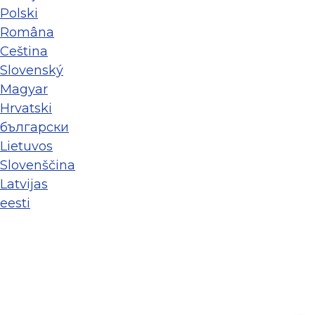
Polski
Româna
Ceština
Slovenský
Magyar
Hrvatski
български
Lietuvos
Slovenščina
Latvijas
eesti