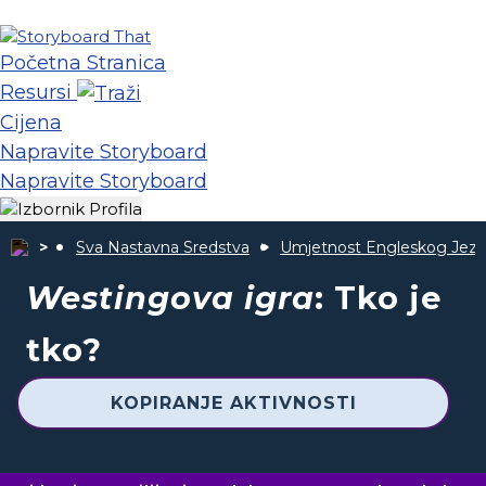
Početna Stranica
Resursi
Cijena
Napravite Storyboard
Napravite Storyboard
Sva Nastavna Sredstva
Umjetnost Engleskog Jezi
Westingova igra
: Tko je
tko?
KOPIRANJE AKTIVNOSTI