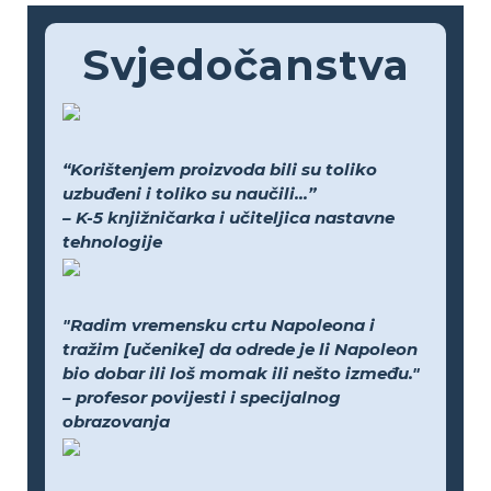
Svjedočanstva
“Korištenjem proizvoda bili su toliko
uzbuđeni i toliko su naučili...”
– K-5 knjižničarka i učiteljica nastavne
tehnologije
"Radim vremensku crtu Napoleona i
tražim [učenike] da odrede je li Napoleon
bio dobar ili loš momak ili nešto između."
– profesor povijesti i specijalnog
obrazovanja