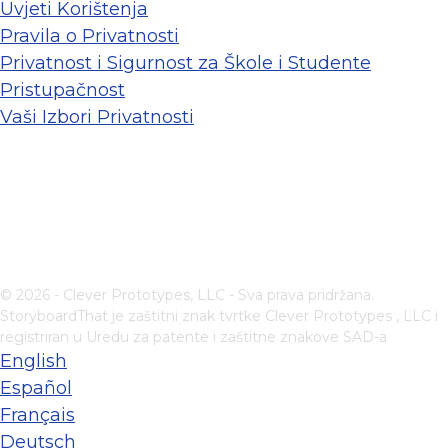
Uvjeti Korištenja
Pravila o Privatnosti
Privatnost i Sigurnost za Škole i Studente
Pristupačnost
Vaši Izbori Privatnosti
© 2026 - Clever Prototypes, LLC - Sva prava pridržana.
StoryboardThat je zaštitni znak tvrtke
Clever Prototypes , LLC
i
registriran u Uredu za patente i zaštitne znakove SAD-a
English
Español
Français
Deutsch