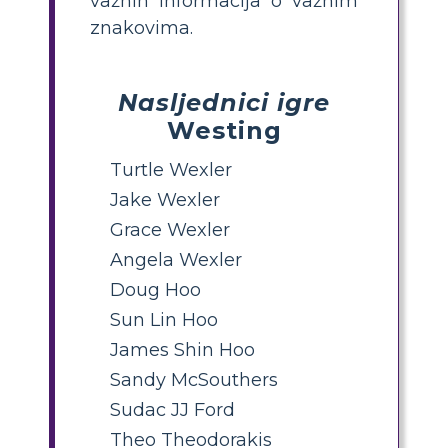
važnih informacija o važnim
znakovima.
Nasljednici igre
Westing
Turtle Wexler
Jake Wexler
Grace Wexler
Angela Wexler
Doug Hoo
Sun Lin Hoo
James Shin Hoo
Sandy McSouthers
Sudac JJ Ford
Theo Theodorakis