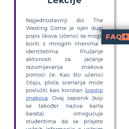
Najjednostavniji dio The
Westing
Game
je njen dugi
FAQ
popis likova. Učenici se mogu
boriti s mnogim imenima i
What is a character map in The Westing Game?
is a visual tool that helps students track and organize information about each major character, 
How can I help stud
so students can log details, traits, and connections for each character as they re
Who are the main heirs in The Westing Game?
Turtle Wexler, Jake Wexler, Grace Wexler, Angela Wexler, Doug Hoo, Sun Lin Hoo, James Shin Hoo, Sandy McSouthers, Judge J.J. Ford, Theo Theodorakis, Chris Theodorakis, Sydelle Pulaski, 
What details shou
should include the character’s name, a
What activities reinforce character under
creating character maps
, group discussions, and using storyboards to visualize relationships and clues,
identitetima. Pružanje
aktivnosti za jačanje
razumijevanja znakova
pomoći će. Kao što učenici
čitaju, ploča scenarija može
poslužiti kao koristan
logotip
znakova
. Ovaj zapisnik (koji
se također naziva karta
karata) omogućuje
studentima da se prisjete