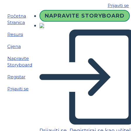
Prijaviti se
NAPRAVITE STORYBOARD
Početna
Stranica
Resursi
Cijena
Napravite
Storyboard
Registar
Prijaviti se
Prijaviti se
Registriraj se kao učitel