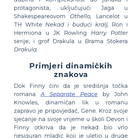
protagonista, uključujući Jaga u
Shakespeareovom
Othello,
Lancelot u
TH White
Nekad i budući kralj,
Ron i
Hermiona u JK Rowling
Harry Potter
serije, i grof Drakula u Brama Stokera
Drakula.
Primjeri dinamičkih
znakova
Dok Finny čini da je središnja točka
romana
A Separate Peace
by John
Knowles, dinamičan lik u romanu
zapravo je pripovjedač, Gene. Kroz svoje
sjećanje na svoje vrijeme u školi Devon i
Finny otkriva da je nekad bio vrlo
nesiguran mladić koji je uletio u druge