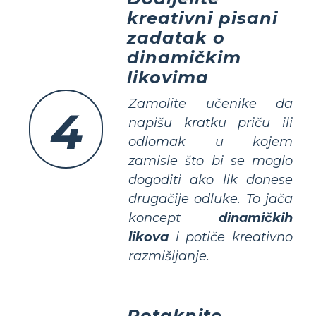
kreativni pisani
zadatak o
dinamičkim
likovima
Zamolite učenike da
4
napišu kratku priču ili
odlomak u kojem
zamisle što bi se moglo
dogoditi ako lik donese
drugačije odluke. To jača
koncept
dinamičkih
likova
i potiče
kreativno
razmišljanje
.
Potaknite