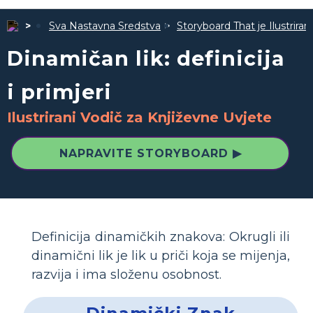
Sva Nastavna Sredstva
Storyboard That je Ilustrira
Dinamičan lik: definicija
i primjeri
Ilustrirani Vodič za Književne Uvjete
NAPRAVITE STORYBOARD ▶
Definicija dinamičkih znakova: Okrugli ili
dinamični lik je lik u priči koja se mijenja,
razvija i ima složenu osobnost.