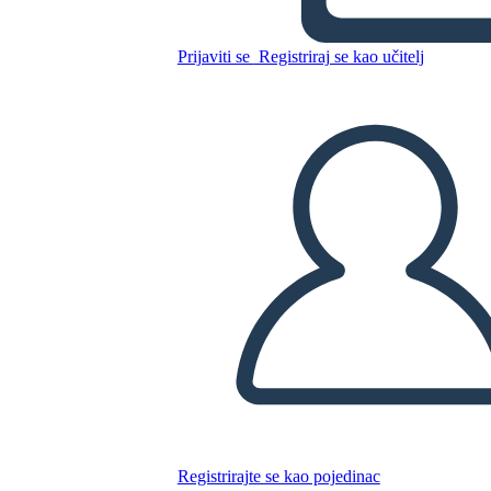
Prijaviti se
Registriraj se kao učitelj
Početni Predložak Pričaonice
Srednjeg Kraja
Kopirajte ovaj Storyboard
IZRADITE PLOČU SCENARIJA
REPRODUCIRAJ DIJAPROJEKCIJU
ČITAJ MI
Registrirajte se kao pojedinac