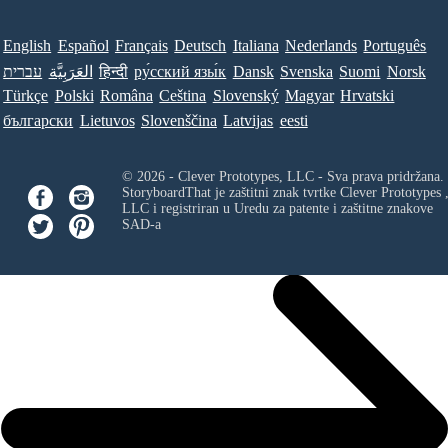
English
Español
Français
Deutsch
Italiana
Nederlands
Português
עברית
العَرَبِيَّة
हिन्दी
ру́сский язы́к
Dansk
Svenska
Suomi
Norsk
Türkçe
Polski
Româna
Ceština
Slovenský
Magyar
Hrvatski
български
Lietuvos
Slovenščina
Latvijas
eesti
© 2026 - Clever Prototypes, LLC - Sva prava pridržana.
StoryboardThat je zaštitni znak tvrtke
Clever Prototypes 
LLC
i registriran u Uredu za patente i zaštitne znakove
SAD-a