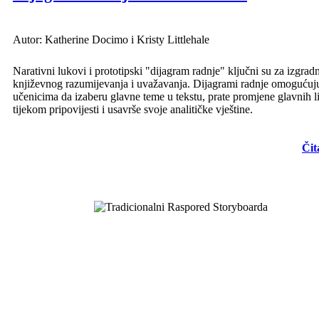
Autor: Katherine Docimo i Kristy Littlehale
Narativni lukovi i prototipski "dijagram radnje" ključni su za izgrad
književnog razumijevanja i uvažavanja. Dijagrami radnje omogućuj
učenicima da izaberu glavne teme u tekstu, prate promjene glavnih l
tijekom pripovijesti i usavrše svoje analitičke vještine.
Čit