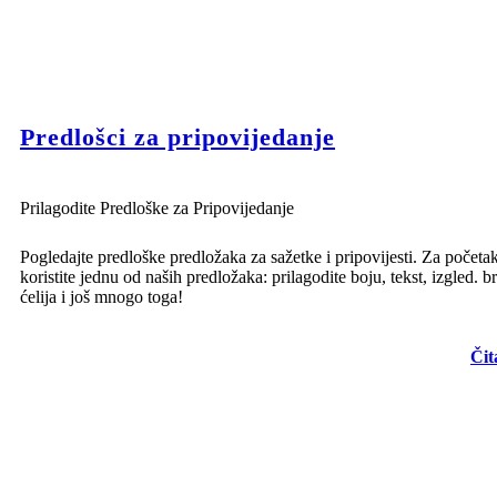
Predlošci za pripovijedanje
Prilagodite Predloške za Pripovijedanje
Pogledajte predloške predložaka za sažetke i pripovijesti. Za početa
koristite jednu od naših predložaka: prilagodite boju, tekst, izgled. b
ćelija i još mnogo toga!
Čit