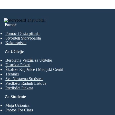
Pomoć
Pomoć i česta pitanja
Stvoritelj Storyboarda
Kako ispisati
Za Učitelje
Besplatna Verzija za Učitelje
Distrikta Paketi
Školske Knjižnice i Medijski Centri
Treninzi
Sva Nastavna Sredstva
Predlošci Radnih Listova
Predlošci Plakata
Za Studente
Moja Učionica
Photos For Class