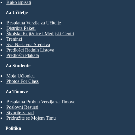
Kako ispisati
Za Učitelje
Besplatna Verzija za Učitelje
Distrikta Paketi
Školske Knjižnice i Medijski Centri
Treninzi
Sva Nastavna Sredstva
Predlošci Radnih Listova
Predlošci Plakata
Za Studente
Moja Učionica
Photos For Class
Za Timove
Besplatna Probna Verzija za Timove
Poslovni Resursi
Stvorite za rad
Pridružite se Mojem Timu
Politika