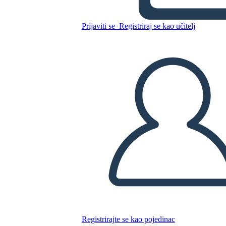
Prijaviti se
Registriraj se kao učitelj
JUTARNJA RUTINSKA
VLAKNA
Kopirajte ovaj Storyboard
IZRADITE PLOČU SCENARIJA
REPRODUCIRAJ DIJAPROJEKCIJU
ČITAJ MI
Registrirajte se kao pojedinac