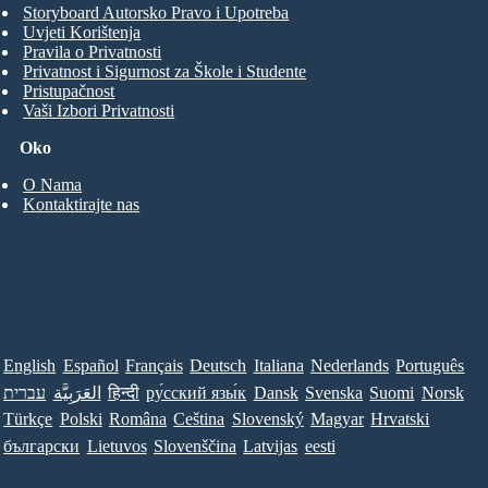
Storyboard Autorsko Pravo i Upotreba
Uvjeti Korištenja
Pravila o Privatnosti
Privatnost i Sigurnost za Škole i Studente
Pristupačnost
Vaši Izbori Privatnosti
Oko
O Nama
Kontaktirajte nas
English
Español
Français
Deutsch
Italiana
Nederlands
Português
עברית
العَرَبِيَّة
हिन्दी
ру́сский язы́к
Dansk
Svenska
Suomi
Norsk
Türkçe
Polski
Româna
Ceština
Slovenský
Magyar
Hrvatski
български
Lietuvos
Slovenščina
Latvijas
eesti