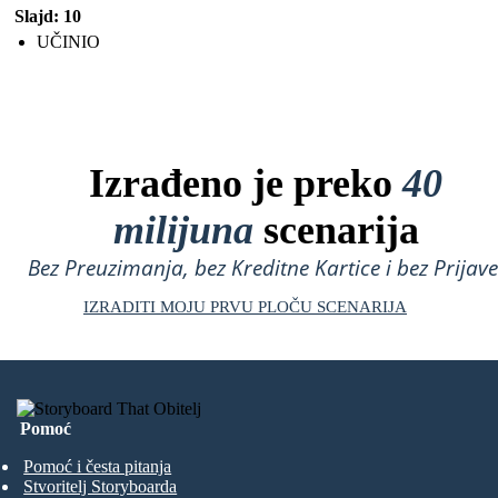
Slajd: 10
UČINIO
Izrađeno je preko
40
milijuna
scenarija
Bez Preuzimanja, bez Kreditne Kartice i bez Prijave
IZRADITI MOJU PRVU PLOČU SCENARIJA
Pomoć
Pomoć i česta pitanja
Stvoritelj Storyboarda